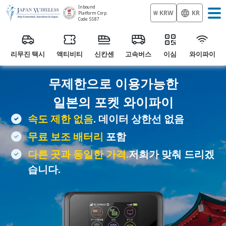
Inbound
₩ KRW
KR
Platform Corp.
Code: 5587
리무진 택시
액티비티
신칸센
고속버스
이심
와이파이
무제한으로 이용가능한
일본의
포켓 와이파이
속도 제한 없음
. 데이터 상한선 없음
무료 보조 배터리
포함
다른 곳과 동일한 가격.
저희가 맞춰 드리겠
습니다.