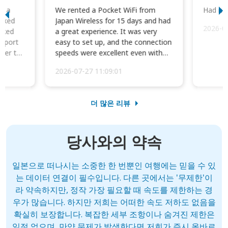
to a
We rented a Pocket WiFi from
Had no 
orked
Japan Wireless for 15 days and had
2026-0
cked
a great experience. It was very
irport
easy to set up, and the connection
ater to
speeds were excellent even with
four phones conne...
2026-07-27 11:09:01
더 많은 리뷰
당사와의 약속
일본으로 떠나시는 소중한 한 번뿐인 여행에는 믿을 수 있
는 데이터 연결이 필수입니다. 다른 곳에서는 '무제한'이
라 약속하지만, 정작 가장 필요할 때 속도를 제한하는 경
우가 많습니다. 하지만 저희는 어떠한 속도 저하도 없음을
확실히 보장합니다. 복잡한 세부 조항이나 숨겨진 제한은
일절 없으며, 만약 문제가 발생한다면 저희가 즉시 올바르