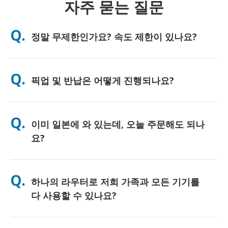
자주 묻는 질문
Q.
정말 무제한인가요? 속도 제한이 있나요?
A. 네, 진정한 무제한입니다. 저희는 FUP(페어 유즈 정책) 제한이나
인위적인 속도 저하를 일절 적용하지 않으며, 하루 종일 원하시는
Q.
픽업 및 반납은 어떻게 진행되나요?
만큼 데이터를 자유롭게 사용하실 수 있습니다. 다만, 모든 모바일
네트워크와 마찬가지로 일시적인 통신망 혼잡으로 인해 속도 저하
가 발생할 수 있습니다. 만약 정책적인 속도 제한이 발생할 경우,
주요 공항에서 직접 수령하시거나, 호텔 또는 숙소로 배송받으실
고객님의 대여료를 환불해 드리겠습니다.
수 있습니다 (배송은 체크인/출국 전에 완료됩니다). 반납 시에는
Q.
이미 일본에 와 있는데, 오늘 주문해도 되나
포함된 선불 반납 봉투를 사용하여 일본 내 어느 우체통이든 편리
하게 반납하시면 됩니다. 복잡한 서류 작성이나 카운터 대기 없이
요?
간편하게 서비스를 이용하실 수 있습니다.
네, 당일 공항 픽업이 가능합니다. 호텔 배송의 경우, 보통 다음 날
도착하게 됩니다. 혹시 정확한 확인이 필요하시거나 고객님의 지
Q.
하나의 라우터로 저희 가족과 모든 기기를
역에서 가장 빠른 수령 방법을 알고 싶으시다면, 언제든지 저희에
게 문의해 주세요. 친절하게 안내해 드리겠습니다.
다 사용할 수 있나요?
네, 최대 10대까지(폰, 태블릿, 노트북 등) 동시에 연결하여 사용하
실 수 있습니다. 배터리는 최대 10시간 지속되며, 하루 종일 편리