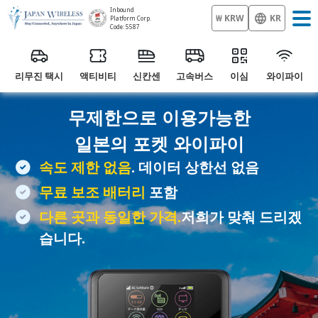
Inbound
₩ KRW
KR
Platform Corp.
Code: 5587
리무진 택시
액티비티
신칸센
고속버스
이심
와이파이
무제한으로 이용가능한
일본의
포켓 와이파이
속도 제한 없음
. 데이터 상한선 없음
무료 보조 배터리
포함
다른 곳과 동일한 가격.
저희가 맞춰 드리겠
습니다.