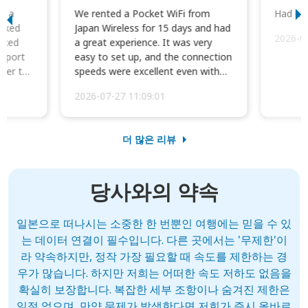
to a
We rented a Pocket WiFi from
Had no 
orked
Japan Wireless for 15 days and had
2026-0
cked
a great experience. It was very
irport
easy to set up, and the connection
ater to
speeds were excellent even with
four phones conne...
2026-07-27 11:09:01
더 많은 리뷰
당사와의 약속
일본으로 떠나시는 소중한 한 번뿐인 여행에는 믿을 수 있
는 데이터 연결이 필수입니다. 다른 곳에서는 '무제한'이
라 약속하지만, 정작 가장 필요할 때 속도를 제한하는 경
우가 많습니다. 하지만 저희는 어떠한 속도 저하도 없음을
확실히 보장합니다. 복잡한 세부 조항이나 숨겨진 제한은
일절 없으며, 만약 문제가 발생한다면 저희가 즉시 올바르