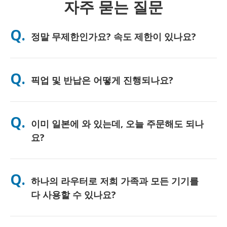
자주 묻는 질문
Q.
정말 무제한인가요? 속도 제한이 있나요?
A. 네, 진정한 무제한입니다. 저희는 FUP(페어 유즈 정책) 제한이나
인위적인 속도 저하를 일절 적용하지 않으며, 하루 종일 원하시는
Q.
픽업 및 반납은 어떻게 진행되나요?
만큼 데이터를 자유롭게 사용하실 수 있습니다. 다만, 모든 모바일
네트워크와 마찬가지로 일시적인 통신망 혼잡으로 인해 속도 저하
가 발생할 수 있습니다. 만약 정책적인 속도 제한이 발생할 경우,
주요 공항에서 직접 수령하시거나, 호텔 또는 숙소로 배송받으실
고객님의 대여료를 환불해 드리겠습니다.
수 있습니다 (배송은 체크인/출국 전에 완료됩니다). 반납 시에는
Q.
이미 일본에 와 있는데, 오늘 주문해도 되나
포함된 선불 반납 봉투를 사용하여 일본 내 어느 우체통이든 편리
하게 반납하시면 됩니다. 복잡한 서류 작성이나 카운터 대기 없이
요?
간편하게 서비스를 이용하실 수 있습니다.
네, 당일 공항 픽업이 가능합니다. 호텔 배송의 경우, 보통 다음 날
도착하게 됩니다. 혹시 정확한 확인이 필요하시거나 고객님의 지
Q.
하나의 라우터로 저희 가족과 모든 기기를
역에서 가장 빠른 수령 방법을 알고 싶으시다면, 언제든지 저희에
게 문의해 주세요. 친절하게 안내해 드리겠습니다.
다 사용할 수 있나요?
네, 최대 10대까지(폰, 태블릿, 노트북 등) 동시에 연결하여 사용하
실 수 있습니다. 배터리는 최대 10시간 지속되며, 하루 종일 편리