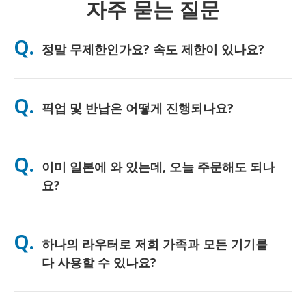
자주 묻는 질문
Q.
정말 무제한인가요? 속도 제한이 있나요?
A. 네, 진정한 무제한입니다. 저희는 FUP(페어 유즈 정책) 제한이나
인위적인 속도 저하를 일절 적용하지 않으며, 하루 종일 원하시는
Q.
픽업 및 반납은 어떻게 진행되나요?
만큼 데이터를 자유롭게 사용하실 수 있습니다. 다만, 모든 모바일
네트워크와 마찬가지로 일시적인 통신망 혼잡으로 인해 속도 저하
가 발생할 수 있습니다. 만약 정책적인 속도 제한이 발생할 경우,
주요 공항에서 직접 수령하시거나, 호텔 또는 숙소로 배송받으실
고객님의 대여료를 환불해 드리겠습니다.
수 있습니다 (배송은 체크인/출국 전에 완료됩니다). 반납 시에는
Q.
이미 일본에 와 있는데, 오늘 주문해도 되나
포함된 선불 반납 봉투를 사용하여 일본 내 어느 우체통이든 편리
하게 반납하시면 됩니다. 복잡한 서류 작성이나 카운터 대기 없이
요?
간편하게 서비스를 이용하실 수 있습니다.
네, 당일 공항 픽업이 가능합니다. 호텔 배송의 경우, 보통 다음 날
도착하게 됩니다. 혹시 정확한 확인이 필요하시거나 고객님의 지
Q.
하나의 라우터로 저희 가족과 모든 기기를
역에서 가장 빠른 수령 방법을 알고 싶으시다면, 언제든지 저희에
게 문의해 주세요. 친절하게 안내해 드리겠습니다.
다 사용할 수 있나요?
네, 최대 10대까지(폰, 태블릿, 노트북 등) 동시에 연결하여 사용하
실 수 있습니다. 배터리는 최대 10시간 지속되며, 하루 종일 편리