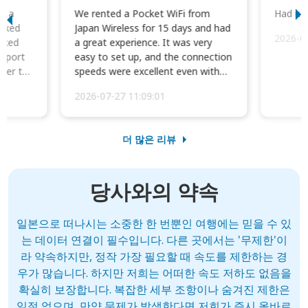
to a
We rented a Pocket WiFi from
Had no 
orked
Japan Wireless for 15 days and had
2026-0
cked
a great experience. It was very
irport
easy to set up, and the connection
ater to
speeds were excellent even with
four phones conne...
2026-07-27 11:09:01
더 많은 리뷰
당사와의 약속
일본으로 떠나시는 소중한 한 번뿐인 여행에는 믿을 수 있
는 데이터 연결이 필수입니다. 다른 곳에서는 '무제한'이
라 약속하지만, 정작 가장 필요할 때 속도를 제한하는 경
우가 많습니다. 하지만 저희는 어떠한 속도 저하도 없음을
확실히 보장합니다. 복잡한 세부 조항이나 숨겨진 제한은
일절 없으며, 만약 문제가 발생한다면 저희가 즉시 올바르