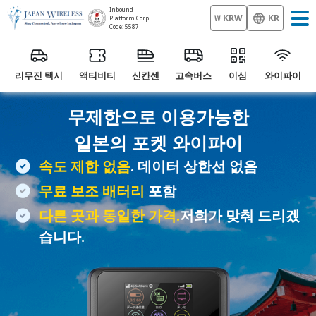
Inbound
₩ KRW
KR
Platform Corp.
Code: 5587
리무진 택시
액티비티
신칸센
고속버스
이심
와이파이
무제한으로 이용가능한
일본의
포켓 와이파이
속도 제한 없음
. 데이터 상한선 없음
무료 보조 배터리
포함
다른 곳과 동일한 가격.
저희가 맞춰 드리겠
습니다.