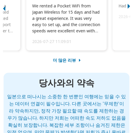
to a
We rented a Pocket WiFi from
Had no 
orked
Japan Wireless for 15 days and had
2026-0
cked
a great experience. It was very
irport
easy to set up, and the connection
ater to
speeds were excellent even with
four phones conne...
2026-07-27 11:09:01
더 많은 리뷰
당사와의 약속
일본으로 떠나시는 소중한 한 번뿐인 여행에는 믿을 수 있
는 데이터 연결이 필수입니다. 다른 곳에서는 '무제한'이
라 약속하지만, 정작 가장 필요할 때 속도를 제한하는 경
우가 많습니다. 하지만 저희는 어떠한 속도 저하도 없음을
확실히 보장합니다. 복잡한 세부 조항이나 숨겨진 제한은
일절 없으며, 만약 문제가 발생한다면 저희가 즉시 올바르