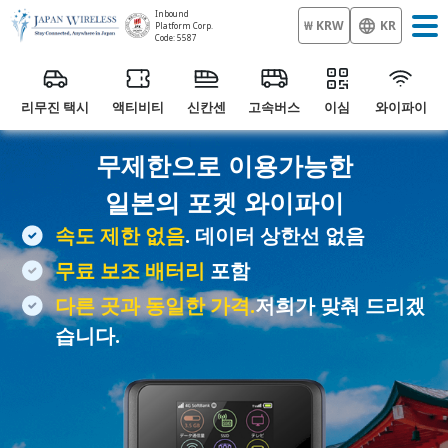
Inbound
₩ KRW
KR
Platform Corp.
Code: 5587
리무진 택시
액티비티
신칸센
고속버스
이심
와이파이
무제한으로 이용가능한
일본의
포켓 와이파이
속도 제한 없음
. 데이터 상한선 없음
무료 보조 배터리
포함
다른 곳과 동일한 가격.
저희가 맞춰 드리겠
습니다.