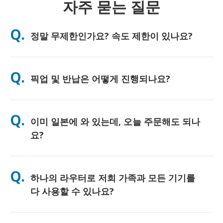
자주 묻는 질문
Q.
정말 무제한인가요? 속도 제한이 있나요?
A. 네, 진정한 무제한입니다. 저희는 FUP(페어 유즈 정책) 제한이나
인위적인 속도 저하를 일절 적용하지 않으며, 하루 종일 원하시는
Q.
픽업 및 반납은 어떻게 진행되나요?
만큼 데이터를 자유롭게 사용하실 수 있습니다. 다만, 모든 모바일
네트워크와 마찬가지로 일시적인 통신망 혼잡으로 인해 속도 저하
가 발생할 수 있습니다. 만약 정책적인 속도 제한이 발생할 경우,
주요 공항에서 직접 수령하시거나, 호텔 또는 숙소로 배송받으실
고객님의 대여료를 환불해 드리겠습니다.
수 있습니다 (배송은 체크인/출국 전에 완료됩니다). 반납 시에는
Q.
이미 일본에 와 있는데, 오늘 주문해도 되나
포함된 선불 반납 봉투를 사용하여 일본 내 어느 우체통이든 편리
하게 반납하시면 됩니다. 복잡한 서류 작성이나 카운터 대기 없이
요?
간편하게 서비스를 이용하실 수 있습니다.
네, 당일 공항 픽업이 가능합니다. 호텔 배송의 경우, 보통 다음 날
도착하게 됩니다. 혹시 정확한 확인이 필요하시거나 고객님의 지
Q.
하나의 라우터로 저희 가족과 모든 기기를
역에서 가장 빠른 수령 방법을 알고 싶으시다면, 언제든지 저희에
게 문의해 주세요. 친절하게 안내해 드리겠습니다.
다 사용할 수 있나요?
네, 최대 10대까지(폰, 태블릿, 노트북 등) 동시에 연결하여 사용하
실 수 있습니다. 배터리는 최대 10시간 지속되며, 하루 종일 편리