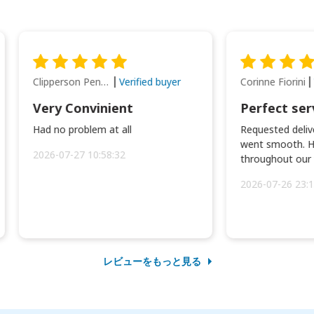
Clipperson Penilla
Corinne Fiorini
Verified buyer
Very Convinient
Perfect ser
Had no problem at all
Requested delive
went smooth. H
2026-07-27 10:58:32
throughout our t
2026-07-26 23:1
レビューをもっと見る