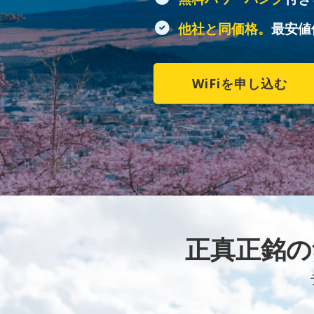
他社と同価格。
最安値
WiFiを申し込む
正真正銘の無