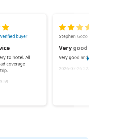
Stephen Gozo
Verified buyer
Verified buyer
vice
Very good and prompt service.
ry to hotel. All
Very good and prompt service.
ad coverage
2026-07-26 22:43:45
rip.
3:59