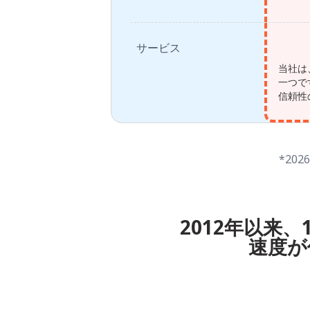
サービス
当社は
一つで
信頼性
*20
2012年以来
速度が