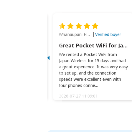
Whanaupani Henry Joseph Macown
Verified buyer
Verified buyer
This was wonderful option to a family of four. Everything worked smoothly.
Great Pocket WiFi for Japan Travel
rful option to a
We rented a Pocket WiFi from
. Everything worked
Japan Wireless for 15 days and had
picked the pocked
a great experience. It was very easy
okio Haneda airport
to set up, and the connection
t two weeks later to
speeds were excellent even with
m...
four phones conne...
:34:51
2026-07-27 11:09:01