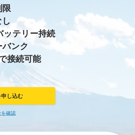
制限
なし
バッテリー持続
ーバンク
まで接続可能
~
iを申し込む
金を確認