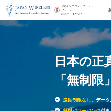
(株)インバウンドプラット
フォーム
証券コード:5587
日本の正
「無制限
速度制限なし
。データ
無料パワーバンク
付き