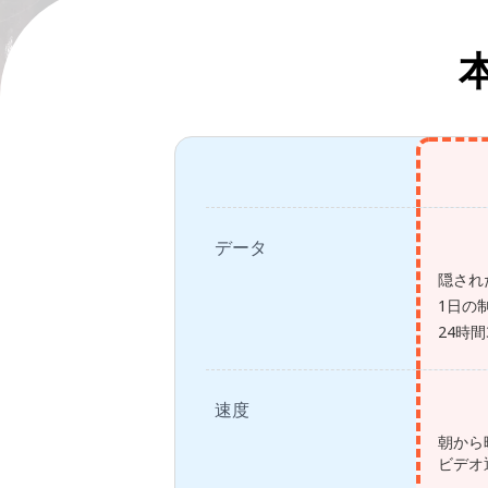
データ
隠され
1日の
24時
速度
朝から
ビデオ