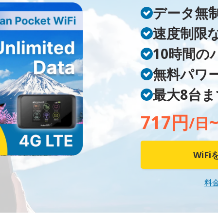
データ無
速度制限
10時間の
無料パワ
最大8台
717円
/日
WiF
料