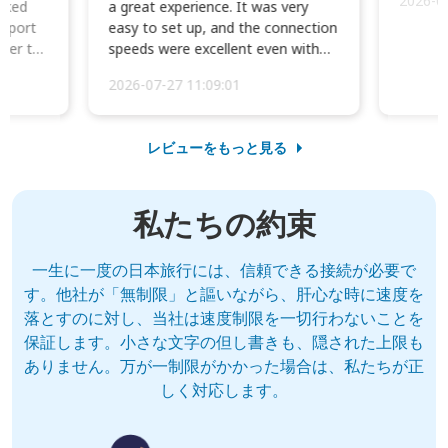
2026-0
cked
a great experience. It was very
irport
easy to set up, and the connection
ater to
speeds were excellent even with
four phones conne...
2026-07-27 11:09:01
レビューをもっと見る
私たちの約束
一生に一度の日本旅行には、信頼できる接続が必要で
す。他社が「無制限」と謳いながら、肝心な時に速度を
落とすのに対し、当社は速度制限を一切行わないことを
保証します。小さな文字の但し書きも、隠された上限も
ありません。万が一制限がかかった場合は、私たちが正
しく対応します。