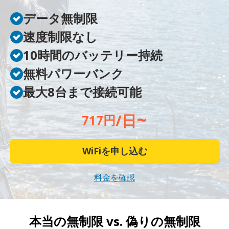
データ無制限
速度制限なし
10時間のバッテリー持続
無料パワーバンク
最大8台まで接続可能
~
/日
717円
WiFiを申し込む
料金を確認
本当の無制限 vs.
偽りの無制限