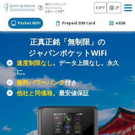
(株)インバウンドプ
¥ JPY
JP
ラットフォーム
証券コード:5587
Pocket WiFi
Prepaid SIM Card
eSIM
正真正銘「無制限」の
ジャパン
ポケットWiFi
速度制限なし
。データ上限なし。永久
に。
無料パワーバンク
付き
他社と同価格。
最安値保証