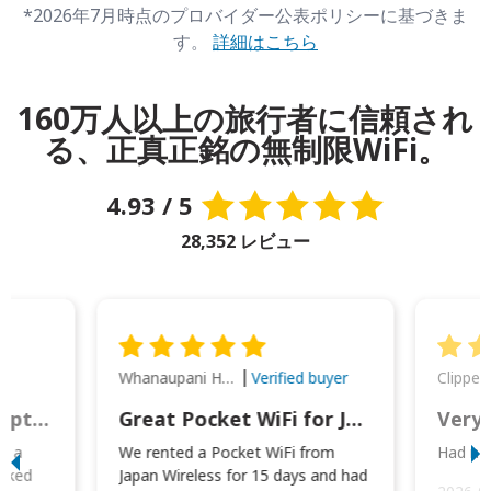
*2026年7月時点のプロバイダー公表ポリシーに基づきま
す。
詳細はこちら
160万人以上の旅行者に信頼され
る、正真正銘の無制限WiFi。
4.93 / 5
28,352 レビュー
Whanaupani Henry Joseph Macown
r
Verified buyer
This was wonderful option to a family of four. Everything worked smoothly.
Great Pocket WiFi for Japan Travel
Very 
to a
We rented a Pocket WiFi from
Had no 
orked
Japan Wireless for 15 days and had