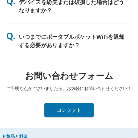
Q.
デバイスを紛失または破損した場合はどう
し、終日使用できるよう無料のパワーバンクも同梱しています。
なりますか？
チェックアウト時に保険を追加して、紛失や破損に備えることが
できます。補償がない場合、交換費用が発生します。何か問題が
Q.
いつまでにポータブルポケットWiFiを返却
発生した場合は、すぐに当社までご連絡ください—引き続き接続
できるようサポートいたします。
する必要がありますか？
レンタル期間終了日の翌日正午までに、ポータブルポケットWiFi
ルーターを郵便ポストに投函する必要があります。返却が遅れた
場合は、追加料金が発生します。
お問い合わせフォーム
ご不明な点がございましたら、お気軽にお問い合わせください！
コンタクト
製品と料金