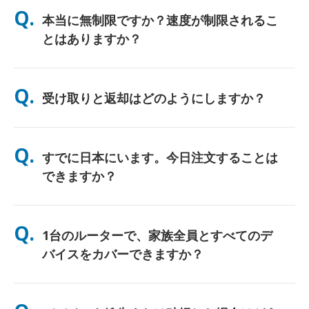
Q.
本当に無制限ですか？速度が制限されるこ
とはありますか？
はい。正真正銘の無制限です。当社ではFUP（公正使用方針）の
上限や人為的な速度制限を適用しません。一日中、好きなだけデ
Q.
受け取りと返却はどのようにしますか？
ータをご利用いただけます。（ただし、他のモバイルネットワー
クと同様、通信事業者の回線が一時的に混雑した場合、速度に影
響が出る可能性があります）。万が一、ポリシーに基づく速度制
主要空港での受け取り、またはホテル/ご自宅へのお届け（チェ
限が発生した場合は、レンタル料金を返金（クレジット）いたし
ックイン/ご出発前に到着）が選べます。返送用の料金前払い済
Q.
ます。
すでに日本にいます。今日注文することは
み封筒が同梱されていますので、日本国内のどの郵便ポストに投
函するだけです。書類手続きやカウンターでの行列はありませ
できますか？
ん。
はい。空港での当日受け取りが可能です。ホテルへのお届けの場
合、ご注文は通常翌日に到着します。ご不明な場合は、お問い合
Q.
1台のルーターで、家族全員とすべてのデ
わせいただければ、お住まいの地域で最速のオプションを確認い
たします。
バイスをカバーできますか？
はい、最大10台のデバイス（スマートフォン、タブレット、ノー
トPC）を同時に接続できます。バッテリーは最大10時間持続