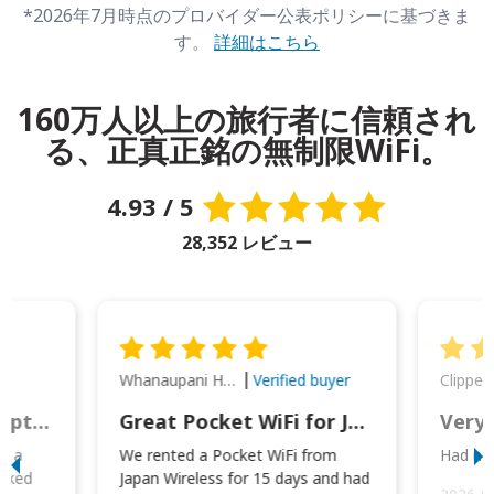
*2026年7月時点のプロバイダー公表ポリシーに基づきま
す。
詳細はこちら
160万人以上の旅行者に信頼され
る、正真正銘の無制限WiFi。
4.93 / 5
28,352 レビュー
Whanaupani Henry Joseph Macown
r
Verified buyer
This was wonderful option to a family of four. Everything worked smoothly.
Great Pocket WiFi for Japan Travel
Very 
to a
We rented a Pocket WiFi from
Had no 
orked
Japan Wireless for 15 days and had