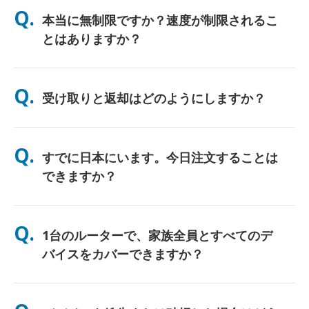
Q.
本当に無制限ですか？速度が制限されるこ
とはありますか？
はい。正真正銘の無制限です。当社ではFUP（公正使用方針）の
上限や人為的な速度制限を適用しません。一日中、好きなだけデ
Q.
受け取りと返却はどのようにしますか？
ータをご利用いただけます。（ただし、他のモバイルネットワー
クと同様、通信事業者の回線が一時的に混雑した場合、速度に影
響が出る可能性があります）。万が一、ポリシーに基づく速度制
主要空港での受け取り、またはホテル/ご自宅へのお届け（チェ
限が発生した場合は、レンタル料金を返金（クレジット）いたし
ックイン/ご出発前に到着）が選べます。返送用の料金前払い済
Q.
ます。
すでに日本にいます。今日注文することは
み封筒が同梱されていますので、日本国内のどの郵便ポストに投
函するだけです。書類手続きやカウンターでの行列はありませ
できますか？
ん。
はい。空港での当日受け取りが可能です。ホテルへのお届けの場
合、ご注文は通常翌日に到着します。ご不明な場合は、お問い合
Q.
1台のルーターで、家族全員とすべてのデ
わせいただければ、お住まいの地域で最速のオプションを確認い
たします。
バイスをカバーできますか？
はい、最大10台のデバイス（スマートフォン、タブレット、ノー
トPC）を同時に接続できます。バッテリーは最大10時間持続