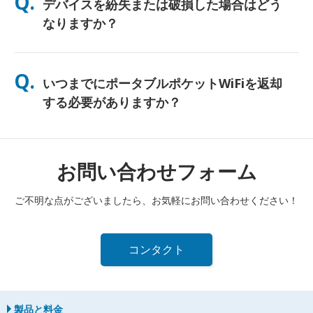
Q.
デバイスを紛失または破損した場合はどう
し、終日使用できるよう無料のパワーバンクも同梱しています。
なりますか？
チェックアウト時に保険を追加して、紛失や破損に備えることが
できます。補償がない場合、交換費用が発生します。何か問題が
Q.
いつまでにポータブルポケットWiFiを返却
発生した場合は、すぐに当社までご連絡ください—引き続き接続
できるようサポートいたします。
する必要がありますか？
レンタル期間終了日の翌日正午までに、ポータブルポケットWiFi
ルーターを郵便ポストに投函する必要があります。返却が遅れた
場合は、追加料金が発生します。
お問い合わせフォーム
ご不明な点がございましたら、お気軽にお問い合わせください！
コンタクト
製品と料金