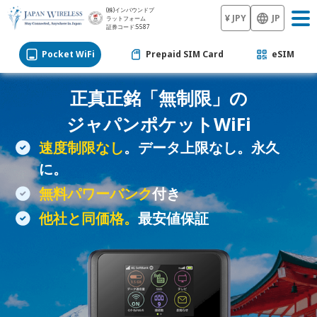
(株)インバウンドプ
¥ JPY
JP
ラットフォーム
証券コード:5587
Pocket WiFi
Prepaid SIM Card
eSIM
正真正銘「無制限」の
ジャパン
ポケットWiFi
速度制限なし
。データ上限なし。永久
に。
無料パワーバンク
付き
他社と同価格。
最安値保証