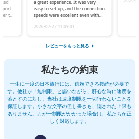
2026-0
cked
a great experience. It was very
irport
easy to set up, and the connection
ater to
speeds were excellent even with
four phones conne...
2026-07-27 11:09:01
レビューをもっと見る
私たちの約束
一生に一度の日本旅行には、信頼できる接続が必要で
す。他社が「無制限」と謳いながら、肝心な時に速度を
落とすのに対し、当社は速度制限を一切行わないことを
保証します。小さな文字の但し書きも、隠された上限も
ありません。万が一制限がかかった場合は、私たちが正
しく対応します。