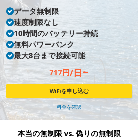
データ無制限
速度制限なし
10時間のバッテリー持続
無料パワーバンク
最大8台まで接続可能
~
/日
717円
WiFiを申し込む
料金を確認
本当の無制限 vs.
偽りの無制限