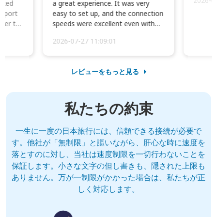
2026-0
cked
a great experience. It was very
irport
easy to set up, and the connection
ater to
speeds were excellent even with
four phones conne...
2026-07-27 11:09:01
レビューをもっと見る
私たちの約束
一生に一度の日本旅行には、信頼できる接続が必要で
す。他社が「無制限」と謳いながら、肝心な時に速度を
落とすのに対し、当社は速度制限を一切行わないことを
保証します。小さな文字の但し書きも、隠された上限も
ありません。万が一制限がかかった場合は、私たちが正
しく対応します。