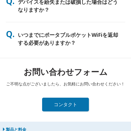
Q.
デバイスを紛失または破損した場合はどう
し、終日使用できるよう無料のパワーバンクも同梱しています。
なりますか？
チェックアウト時に保険を追加して、紛失や破損に備えることが
できます。補償がない場合、交換費用が発生します。何か問題が
Q.
いつまでにポータブルポケットWiFiを返却
発生した場合は、すぐに当社までご連絡ください—引き続き接続
できるようサポートいたします。
する必要がありますか？
レンタル期間終了日の翌日正午までに、ポータブルポケットWiFi
ルーターを郵便ポストに投函する必要があります。返却が遅れた
場合は、追加料金が発生します。
お問い合わせフォーム
ご不明な点がございましたら、お気軽にお問い合わせください！
コンタクト
製品と料金