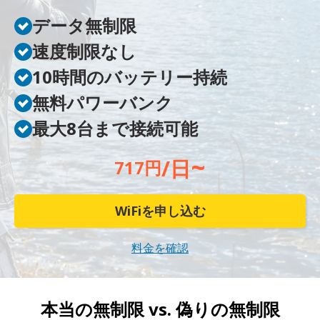
データ無制限
速度制限なし
10時間のバッテリー持続
無料パワーバンク
最大8台まで接続可能
~
/日
717円
WiFiを申し込む
料金を確認
本当の無制限 vs.
偽りの無制限