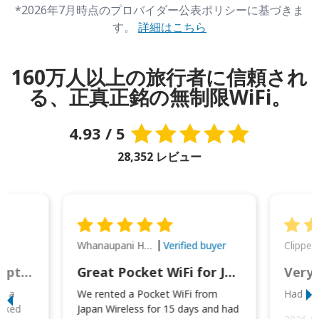
*2026年7月時点のプロバイダー公表ポリシーに基づきま
す。
詳細はこちら
160万人以上の旅行者に信頼され
る、正真正銘の無制限WiFi。
4.93 / 5
28,352 レビュー
Whanaupani Henry Joseph Macown
r
Verified buyer
This was wonderful option to a family of four. Everything worked smoothly.
Great Pocket WiFi for Japan Travel
Very 
to a
We rented a Pocket WiFi from
Had no 
orked
Japan Wireless for 15 days and had