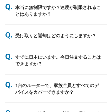
Q.
本当に無制限ですか？速度が制限されるこ
とはありますか？
はい。正真正銘の無制限です。当社ではFUP（公正使用方針）の
上限や人為的な速度制限を適用しません。一日中、好きなだけデ
Q.
受け取りと返却はどのようにしますか？
ータをご利用いただけます。（ただし、他のモバイルネットワー
クと同様、通信事業者の回線が一時的に混雑した場合、速度に影
響が出る可能性があります）。万が一、ポリシーに基づく速度制
主要空港での受け取り、またはホテル/ご自宅へのお届け（チェ
限が発生した場合は、レンタル料金を返金（クレジット）いたし
ックイン/ご出発前に到着）が選べます。返送用の料金前払い済
Q.
ます。
すでに日本にいます。今日注文することは
み封筒が同梱されていますので、日本国内のどの郵便ポストに投
函するだけです。書類手続きやカウンターでの行列はありませ
できますか？
ん。
はい。空港での当日受け取りが可能です。ホテルへのお届けの場
合、ご注文は通常翌日に到着します。ご不明な場合は、お問い合
Q.
1台のルーターで、家族全員とすべてのデ
わせいただければ、お住まいの地域で最速のオプションを確認い
たします。
バイスをカバーできますか？
はい、最大10台のデバイス（スマートフォン、タブレット、ノー
トPC）を同時に接続できます。バッテリーは最大10時間持続