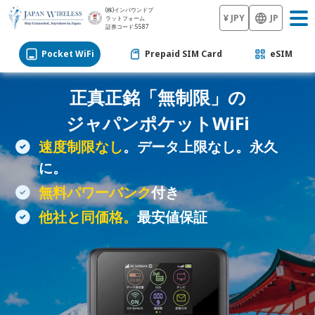
(株)インバウンドプ
¥ JPY
JP
ラットフォーム
証券コード:5587
Pocket WiFi
Prepaid SIM Card
eSIM
正真正銘「無制限」の
ジャパン
ポケットWiFi
速度制限なし
。データ上限なし。永久
に。
無料パワーバンク
付き
他社と同価格。
最安値保証