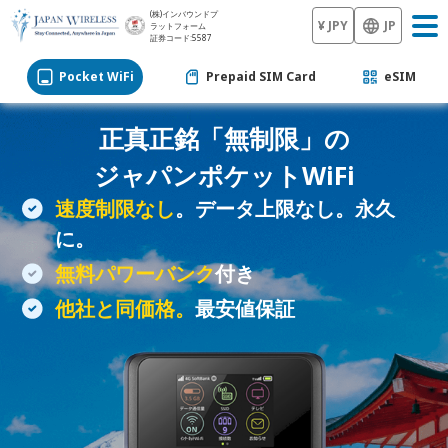
(株)インバウンドプ
¥ JPY
JP
ラットフォーム
証券コード:5587
Pocket WiFi
Prepaid SIM Card
eSIM
正真正銘「無制限」の
ジャパン
ポケットWiFi
速度制限なし
。データ上限なし。永久
に。
無料パワーバンク
付き
他社と同価格。
最安値保証