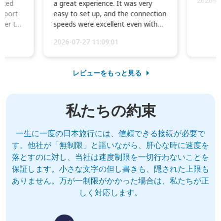
2026-0
cked
a great experience. It was very
irport
easy to set up, and the connection
ater to
speeds were excellent even with
four phones conne...
2026-07-27 11:09:01
レビューをもっと見る
私たちの約束
一生に一度の日本旅行には、信頼できる接続が必要で
す。他社が「無制限」と謳いながら、肝心な時に速度を
落とすのに対し、当社は速度制限を一切行わないことを
保証します。小さな文字の但し書きも、隠された上限も
ありません。万が一制限がかかった場合は、私たちが正
しく対応します。