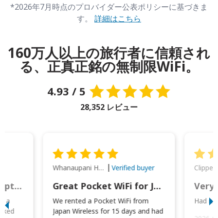
*2026年7月時点のプロバイダー公表ポリシーに基づきま
す。
詳細はこちら
160万人以上の旅行者に信頼され
る、正真正銘の無制限WiFi。
4.93 / 5
28,352 レビュー
Whanaupani Henry Joseph Macown
r
Verified buyer
This was wonderful option to a family of four. Everything worked smoothly.
Great Pocket WiFi for Japan Travel
Very 
to a
We rented a Pocket WiFi from
Had no 
orked
Japan Wireless for 15 days and had