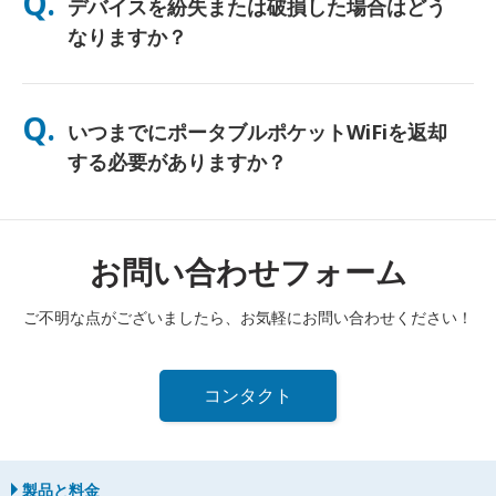
Q.
デバイスを紛失または破損した場合はどう
し、終日使用できるよう無料のパワーバンクも同梱しています。
なりますか？
チェックアウト時に保険を追加して、紛失や破損に備えることが
できます。補償がない場合、交換費用が発生します。何か問題が
Q.
いつまでにポータブルポケットWiFiを返却
発生した場合は、すぐに当社までご連絡ください—引き続き接続
できるようサポートいたします。
する必要がありますか？
レンタル期間終了日の翌日正午までに、ポータブルポケットWiFi
ルーターを郵便ポストに投函する必要があります。返却が遅れた
場合は、追加料金が発生します。
お問い合わせフォーム
ご不明な点がございましたら、お気軽にお問い合わせください！
コンタクト
製品と料金