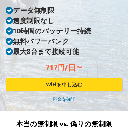
データ無制限
速度制限なし
10時間のバッテリー持続
無料パワーバンク
最大8台まで接続可能
~
/日
717円
WiFiを申し込む
料金を確認
本当の無制限 vs.
偽りの無制限