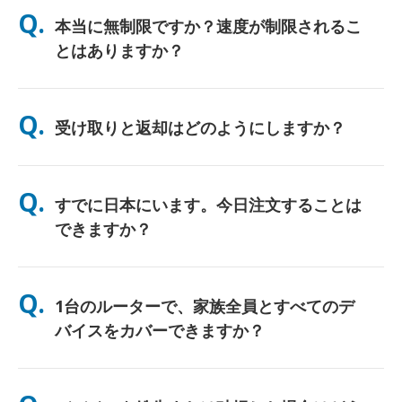
Q.
本当に無制限ですか？速度が制限されるこ
とはありますか？
はい。正真正銘の無制限です。当社ではFUP（公正使用方針）の
上限や人為的な速度制限を適用しません。一日中、好きなだけデ
Q.
受け取りと返却はどのようにしますか？
ータをご利用いただけます。（ただし、他のモバイルネットワー
クと同様、通信事業者の回線が一時的に混雑した場合、速度に影
響が出る可能性があります）。万が一、ポリシーに基づく速度制
主要空港での受け取り、またはホテル/ご自宅へのお届け（チェ
限が発生した場合は、レンタル料金を返金（クレジット）いたし
ックイン/ご出発前に到着）が選べます。返送用の料金前払い済
Q.
ます。
すでに日本にいます。今日注文することは
み封筒が同梱されていますので、日本国内のどの郵便ポストに投
函するだけです。書類手続きやカウンターでの行列はありませ
できますか？
ん。
はい。空港での当日受け取りが可能です。ホテルへのお届けの場
合、ご注文は通常翌日に到着します。ご不明な場合は、お問い合
Q.
1台のルーターで、家族全員とすべてのデ
わせいただければ、お住まいの地域で最速のオプションを確認い
たします。
バイスをカバーできますか？
はい、最大10台のデバイス（スマートフォン、タブレット、ノー
トPC）を同時に接続できます。バッテリーは最大10時間持続