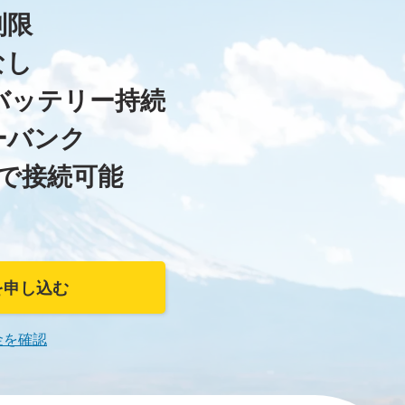
制限
なし
バッテリー持続
ーバンク
まで接続可能
~
iを申し込む
金を確認