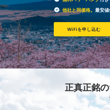
他社と同価格。
最安値
WiFiを申し込む
正真正銘の無