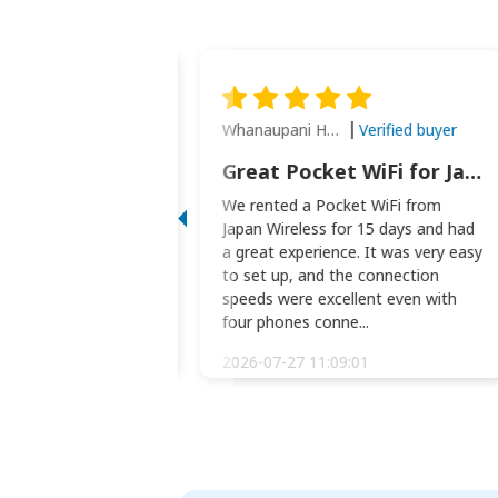
Whanaupani Henry Joseph Macown
Verified buyer
Verified buyer
This was wonderful option to a family of four. Everything worked smoothly.
Great Pocket WiFi for Japan Travel
rful option to a
We rented a Pocket WiFi from
. Everything worked
Japan Wireless for 15 days and had
picked the pocked
a great experience. It was very easy
okio Haneda airport
to set up, and the connection
t two weeks later to
speeds were excellent even with
m...
four phones conne...
:34:51
2026-07-27 11:09:01