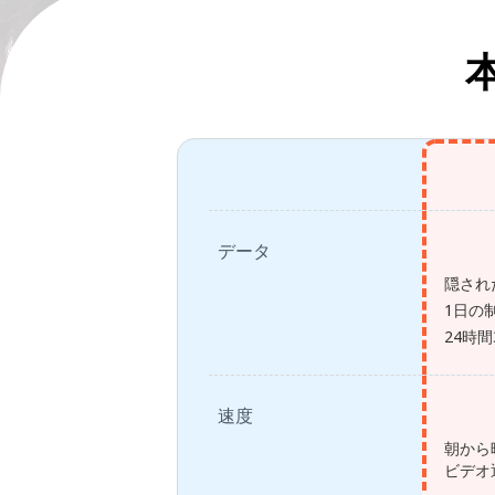
データ
隠され
1日の
24時
速度
朝から
ビデオ