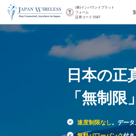
(株)インバウンドプラット
フォーム
証券コード:5587
日本の正
「無制限
速度制限なし
。データ
無料パワーバンク
付き