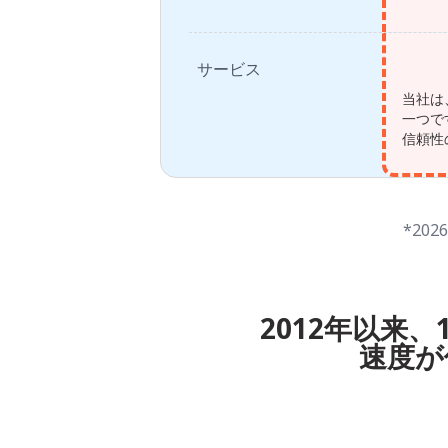
サービス
当社は
一つで
信頼性
*20
2012年以来
速度が