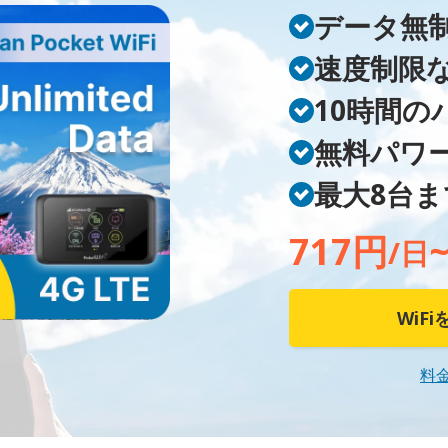
データ無
速度制限
10時間の
無料パワ
最大8台
717円
/日
WiF
料