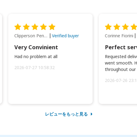
Clipperson Penilla
Corinne Fiorini
Verified buyer
Very Convinient
Perfect ser
Had no problem at all
Requested delive
went smooth. H
2026-07-27 10:58:32
throughout our t
2026-07-26 23:1
レビューをもっと見る