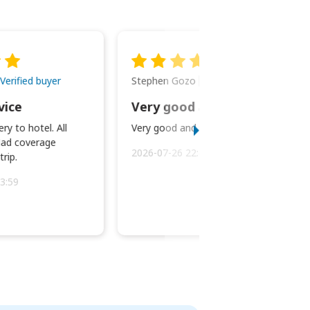
Stephen Gozo
Verified buyer
Verified buyer
vice
Very good and prompt service.
ry to hotel. All
Very good and prompt service.
ad coverage
2026-07-26 22:43:45
rip.
3:59