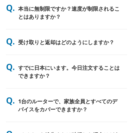
Q.
本当に無制限ですか？速度が制限されるこ
とはありますか？
はい。正真正銘の無制限です。当社ではFUP（公正使用方針）の
上限や人為的な速度制限を適用しません。一日中、好きなだけデ
Q.
受け取りと返却はどのようにしますか？
ータをご利用いただけます。（ただし、他のモバイルネットワー
クと同様、通信事業者の回線が一時的に混雑した場合、速度に影
響が出る可能性があります）。万が一、ポリシーに基づく速度制
主要空港での受け取り、またはホテル/ご自宅へのお届け（チェ
限が発生した場合は、レンタル料金を返金（クレジット）いたし
ックイン/ご出発前に到着）が選べます。返送用の料金前払い済
Q.
ます。
すでに日本にいます。今日注文することは
み封筒が同梱されていますので、日本国内のどの郵便ポストに投
函するだけです。書類手続きやカウンターでの行列はありませ
できますか？
ん。
はい。空港での当日受け取りが可能です。ホテルへのお届けの場
合、ご注文は通常翌日に到着します。ご不明な場合は、お問い合
Q.
1台のルーターで、家族全員とすべてのデ
わせいただければ、お住まいの地域で最速のオプションを確認い
たします。
バイスをカバーできますか？
はい、最大10台のデバイス（スマートフォン、タブレット、ノー
トPC）を同時に接続できます。バッテリーは最大10時間持続