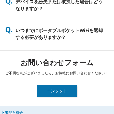
Q.
デバイスを紛失または破損した場合はどう
し、終日使用できるよう無料のパワーバンクも同梱しています。
なりますか？
チェックアウト時に保険を追加して、紛失や破損に備えることが
できます。補償がない場合、交換費用が発生します。何か問題が
Q.
いつまでにポータブルポケットWiFiを返却
発生した場合は、すぐに当社までご連絡ください—引き続き接続
できるようサポートいたします。
する必要がありますか？
レンタル期間終了日の翌日正午までに、ポータブルポケットWiFi
ルーターを郵便ポストに投函する必要があります。返却が遅れた
場合は、追加料金が発生します。
お問い合わせフォーム
ご不明な点がございましたら、お気軽にお問い合わせください！
コンタクト
製品と料金