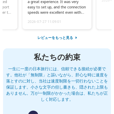
2026-0
cked
a great experience. It was very
irport
easy to set up, and the connection
ater to
speeds were excellent even with
four phones conne...
2026-07-27 11:09:01
レビューをもっと見る
私たちの約束
一生に一度の日本旅行には、信頼できる接続が必要で
す。他社が「無制限」と謳いながら、肝心な時に速度を
落とすのに対し、当社は速度制限を一切行わないことを
保証します。小さな文字の但し書きも、隠された上限も
ありません。万が一制限がかかった場合は、私たちが正
しく対応します。