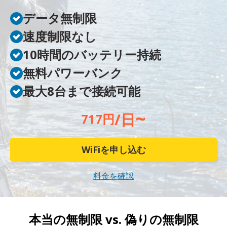
データ無制限
速度制限なし
10時間のバッテリー持続
無料パワーバンク
最大8台まで接続可能
~
/日
717円
WiFiを申し込む
料金を確認
本当の無制限 vs.
偽りの無制限