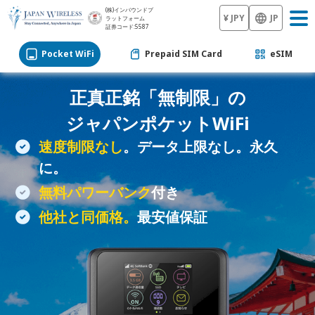
(株)インバウンドプ
¥ JPY
JP
ラットフォーム
証券コード:5587
Pocket WiFi
Prepaid SIM Card
eSIM
正真正銘「無制限」の
ジャパン
ポケットWiFi
速度制限なし
。データ上限なし。永久
に。
無料パワーバンク
付き
他社と同価格。
最安値保証