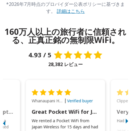
*2026年7月時点のプロバイダー公表ポリシーに基づきま
す。
詳細はこちら
160万人以上の旅行者に信頼され
る、正真正銘の無制限WiFi。
4.93 / 5
28,382 レビュー
Whanaupani Henry Joseph Macown
r
Verified buyer
This was wonderful option to a family of four. Everything worked smoothly.
Great Pocket WiFi for Japan Travel
Very 
to a
We rented a Pocket WiFi from
Had no 
orked
Japan Wireless for 15 days and had