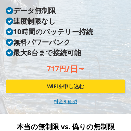
データ無制限
速度制限なし
10時間のバッテリー持続
無料パワーバンク
最大8台まで接続可能
~
/日
717円
WiFiを申し込む
料金を確認
本当の無制限 vs.
偽りの無制限