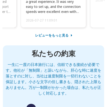
2026-0
cked
a great experience. It was very
irport
easy to set up, and the connection
ater to
speeds were excellent even with
four phones conne...
2026-07-27 11:09:01
レビューをもっと見る
私たちの約束
一生に一度の日本旅行には、信頼できる接続が必要で
す。他社が「無制限」と謳いながら、肝心な時に速度を
落とすのに対し、当社は速度制限を一切行わないことを
保証します。小さな文字の但し書きも、隠された上限も
ありません。万が一制限がかかった場合は、私たちが正
しく対応します。