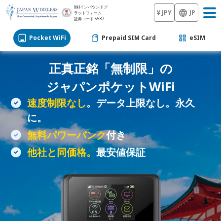
(株)インバウンドプ
¥ JPY
JP
ラットフォーム
証券コード:5587
Pocket WiFi
Prepaid SIM Card
eSIM
正真正銘「無制限」の
ジャパン
ポケットWiFi
速度制限なし
。データ上限なし。永久
に。
無料パワーバンク
付き
他社と同価格。
最安値保証