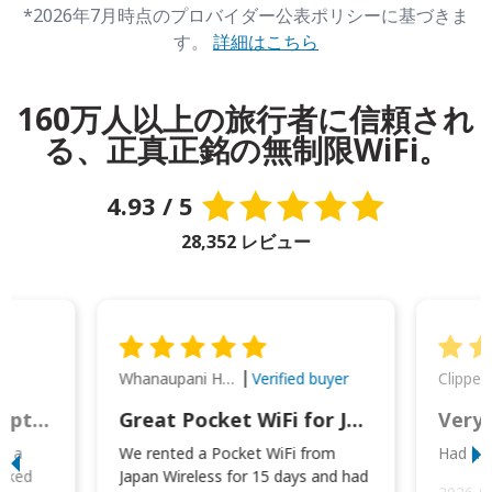
*2026年7月時点のプロバイダー公表ポリシーに基づきま
す。
詳細はこちら
160万人以上の旅行者に信頼され
る、正真正銘の無制限WiFi。
4.93 / 5
28,352 レビュー
Whanaupani Henry Joseph Macown
r
Verified buyer
This was wonderful option to a family of four. Everything worked smoothly.
Great Pocket WiFi for Japan Travel
Very 
to a
We rented a Pocket WiFi from
Had no 
orked
Japan Wireless for 15 days and had