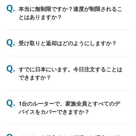
Q.
本当に無制限ですか？速度が制限されるこ
とはありますか？
はい。正真正銘の無制限です。当社ではFUP（公正使用方針）の
上限や人為的な速度制限を適用しません。一日中、好きなだけデ
Q.
受け取りと返却はどのようにしますか？
ータをご利用いただけます。（ただし、他のモバイルネットワー
クと同様、通信事業者の回線が一時的に混雑した場合、速度に影
響が出る可能性があります）。万が一、ポリシーに基づく速度制
主要空港での受け取り、またはホテル/ご自宅へのお届け（チェ
限が発生した場合は、レンタル料金を返金（クレジット）いたし
ックイン/ご出発前に到着）が選べます。返送用の料金前払い済
Q.
ます。
すでに日本にいます。今日注文することは
み封筒が同梱されていますので、日本国内のどの郵便ポストに投
函するだけです。書類手続きやカウンターでの行列はありませ
できますか？
ん。
はい。空港での当日受け取りが可能です。ホテルへのお届けの場
合、ご注文は通常翌日に到着します。ご不明な場合は、お問い合
Q.
1台のルーターで、家族全員とすべてのデ
わせいただければ、お住まいの地域で最速のオプションを確認い
たします。
バイスをカバーできますか？
はい、最大10台のデバイス（スマートフォン、タブレット、ノー
トPC）を同時に接続できます。バッテリーは最大10時間持続