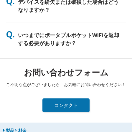
Q.
デバイスを紛失または破損した場合はどう
し、終日使用できるよう無料のパワーバンクも同梱しています。
なりますか？
チェックアウト時に保険を追加して、紛失や破損に備えることが
できます。補償がない場合、交換費用が発生します。何か問題が
Q.
いつまでにポータブルポケットWiFiを返却
発生した場合は、すぐに当社までご連絡ください—引き続き接続
できるようサポートいたします。
する必要がありますか？
レンタル期間終了日の翌日正午までに、ポータブルポケットWiFi
ルーターを郵便ポストに投函する必要があります。返却が遅れた
場合は、追加料金が発生します。
お問い合わせフォーム
ご不明な点がございましたら、お気軽にお問い合わせください！
コンタクト
製品と料金