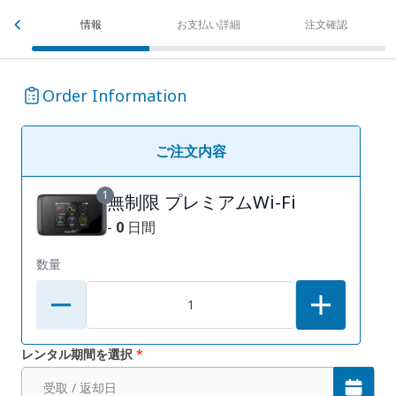
情報
お支払い詳細
注文確認
Order Information
ご注文内容
1
無制限 プレミアムWi-Fi
-
0
日間
数量
レンタル期間を選択
*
受取 / 返却日