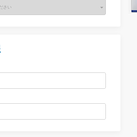
ださい
報