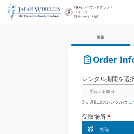
(株)インバウンドプラット
フォーム
証券コード:5587
情報
Order Inf
レンタル期間を選
受取 / 返却日
3 ヶ月以上のレンタルは
こ
受取場所
*
空港