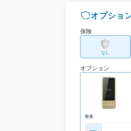
オプショ
保険
なし
オプション
数量