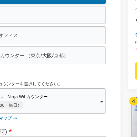
/ オフィス
essカウンター
（東京/大阪/京都）
カウンターを選択してください。
inja Wifiカウンター
00 毎日）
マップ →
時)
*