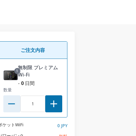
ご注文内容
無制限 プレミアム
1
Wi-Fi
-
0
日間
数量
ポケットWiFi
0 JPY
パワーバンク