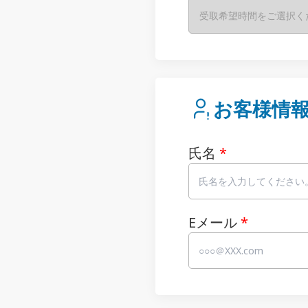
受取希望時間をご選択く
お客様情
氏名
*
Eメール
*