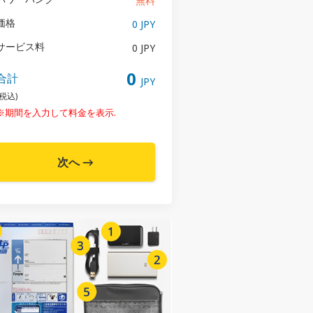
無料
価格
0 JPY
サービス料
0 JPY
0
合計
JPY
(税込)
※期間を入力して料金を表示.
次へ →