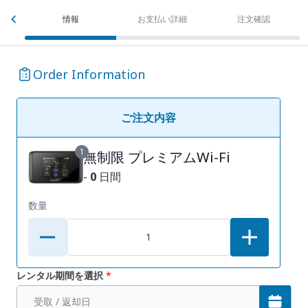
情報
お支払い詳細
注文確認
Order Information
ご注文内容
1
無制限 プレミアムWi-Fi
-
0
日間
数量
レンタル期間を選択
*
受取 / 返却日