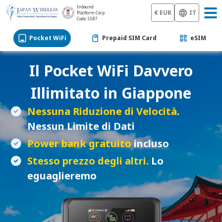
Inbound
€ EUR
IT
Platform Corp.
Code: 5587
Pocket WiFi
Prepaid SIM Card
eSIM
Il
Pocket WiFi
Davvero
Illimitato in Giappone
Nessuna Riduzione di Velocità
.
Nessun Limite di Dati
Power bank gratuito
incluso
Stesso prezzo degli altri.
Lo
eguaglieremo