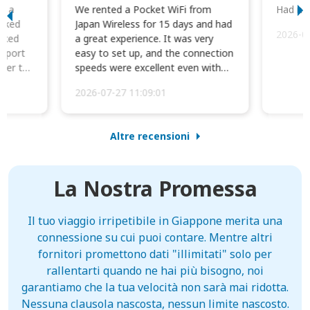
to a
We rented a Pocket WiFi from
Had no 
orked
Japan Wireless for 15 days and had
2026-0
cked
a great experience. It was very
irport
easy to set up, and the connection
ater to
speeds were excellent even with
four phones conne...
2026-07-27 11:09:01
Altre recensioni
La Nostra Promessa
Il tuo viaggio irripetibile in Giappone merita una
connessione su cui puoi contare. Mentre altri
fornitori promettono dati "illimitati" solo per
rallentarti quando ne hai più bisogno, noi
garantiamo che la tua velocità non sarà mai ridotta.
Nessuna clausola nascosta, nessun limite nascosto.