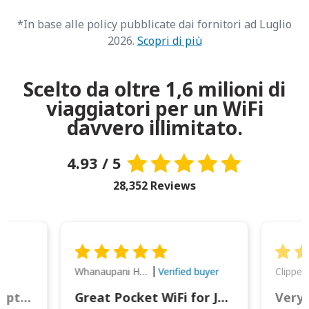
*In base alle policy pubblicate dai fornitori ad Luglio
2026.
Scopri di più
Scelto da oltre 1,6 milioni di
viaggiatori per un WiFi
davvero illimitato.
4.93 / 5
28,352 Reviews
Whanaupani Henry Joseph Macown
r
Verified buyer
This was wonderful option to a family of four. Everything worked smoothly.
Great Pocket WiFi for Japan Travel
Very 