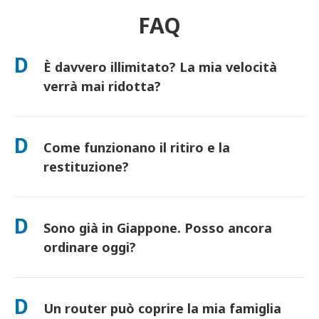
FAQ
D
È davvero illimitato? La mia velocità
verrà mai ridotta?
Sì. È davvero illimitato e non applichiamo limiti di Fair Usage
Policy (FUP) o riduzioni artificiali della velocità. Puoi utilizzare
D
Come funzionano il ritiro e la
tutti i dati che desideri, tutto il giorno. (Come ogni rete
mobile, la congestione temporanea dell'operatore può influire
restituzione?
sulla velocità). Se dovesse mai verificarsi una riduzione di
velocità basata sulla policy, accrediteremo il tuo noleggio.
Ritira presso i principali aeroporti o scegli la consegna in
hotel/a casa (arriva prima del check-in/partenza). È inclusa una
D
Sono già in Giappone. Posso ancora
busta di reso prepagata: basta imbucarla in qualsiasi cassetta
postale in Giappone. Nessuna documentazione, nessuna fila
ordinare oggi?
allo sportello.
Sì. È disponibile il ritiro in aeroporto in giornata. Per la
consegna in hotel, gli ordini di solito arrivano il giorno
D
Un router può coprire la mia famiglia
successivo. Se non sei sicuro, contattaci e confermeremo