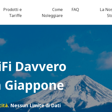
Prodotti e
Come
FAQ
La No
Tariffe
Noleggiare
St
Fi
Davvero
in Giappone
cità
. Nessun Limite di Dati