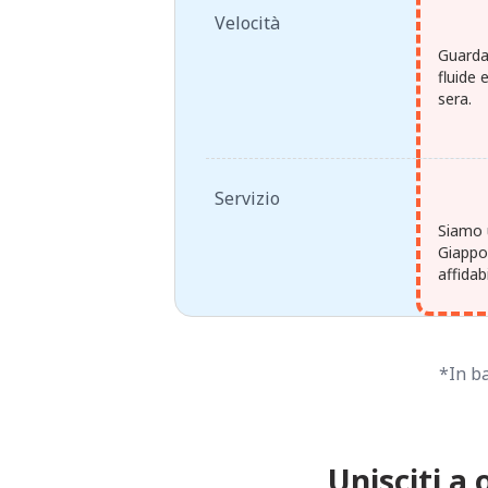
Velocità
Guarda
fluide 
sera.
Servizio
Siamo u
Giappon
affidab
*In ba
Unisciti a 