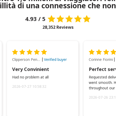
uillità di una connessione che non
4.93 / 5
28,352 Reviews
Clipperson Penilla
Corinne Fiorini
Verified buyer
Very Convinient
Perfect ser
Had no problem at all
Requested delive
went smooth. H
2026-07-27 10:58:32
throughout our t
2026-07-26 23:1