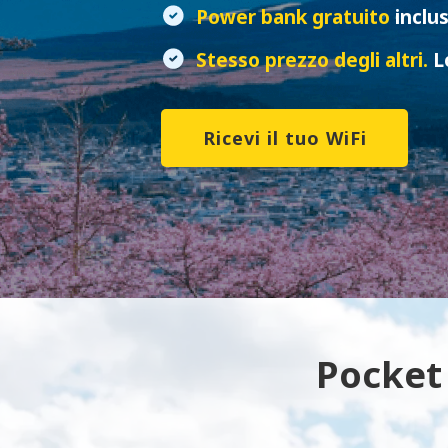
Power bank gratuito
inclu
Stesso prezzo degli altri.
L
Ricevi il tuo WiFi
Pocket 