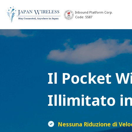
Inbound Platform Corp.
Code: 5587
Il
Pocket Wi
Illimitato 
Nessuna Riduzione di Velo