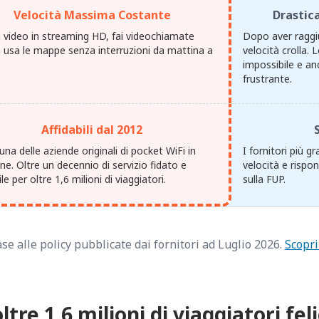
Velocità Massima Costante
Drastica
 video in streaming HD, fai videochiamate
Dopo aver raggiu
e usa le mappe senza interruzioni da mattina a
velocità crolla.
impossibile e an
frustrante.
Affidabili dal 2012
na delle aziende originali di pocket WiFi in
I fornitori più g
e. Oltre un decennio di servizio fidato e
velocità e rispo
ile per oltre 1,6 milioni di viaggiatori.
sulla FUP.
se alle policy pubblicate dai fornitori ad Luglio 2026.
Scopri
oltre 1,6 milioni di viaggiatori feli