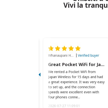
Vivi la tranq
Whanaupani Henry Joseph Macown
Verified buyer
Verified buyer
This was wonderful option to a family of four. Everything worked smoothly.
Great Pocket WiFi for Japan Travel
rful option to a
We rented a Pocket WiFi from
. Everything worked
Japan Wireless for 15 days and had
picked the pocked
a great experience. It was very easy
okio Haneda airport
to set up, and the connection
t two weeks later to
speeds were excellent even with
m...
four phones conne...
:34:51
2026-07-27 11:09:01