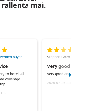
 rallenta mai.
Stephen Gozo
Verified buyer
Verified buyer
vice
Very good and prompt service.
ry to hotel. All
Very good and prompt service.
ad coverage
2026-07-26 22:43:45
rip.
3:59