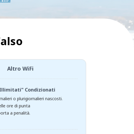
ariffa
Falso
Altro WiFi
Illimitati" Condizionati
rnalieri o plurigiornalieri nascosti.
lle ore di punta
orta a penalità.