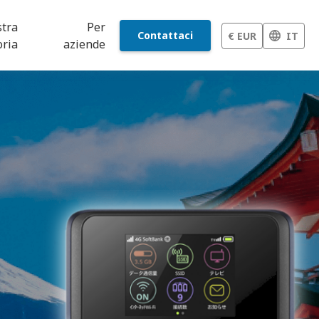
stra
Per
Contattaci
€ EUR
IT
oria
aziende