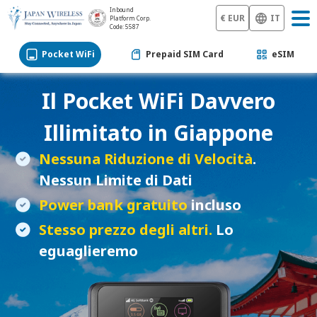
Inbound
€ EUR
IT
Platform Corp.
Code: 5587
Pocket WiFi
Prepaid SIM Card
eSIM
Il
Pocket WiFi
Davvero
Illimitato in Giappone
Nessuna Riduzione di Velocità
.
Nessun Limite di Dati
Power bank gratuito
incluso
Stesso prezzo degli altri.
Lo
eguaglieremo