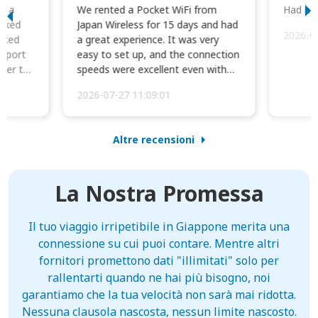
to a
We rented a Pocket WiFi from
Had no 
orked
Japan Wireless for 15 days and had
2026-0
cked
a great experience. It was very
irport
easy to set up, and the connection
ater to
speeds were excellent even with
four phones conne...
2026-07-27 11:09:01
Altre recensioni
La Nostra Promessa
Il tuo viaggio irripetibile in Giappone merita una
connessione su cui puoi contare. Mentre altri
fornitori promettono dati "illimitati" solo per
rallentarti quando ne hai più bisogno, noi
garantiamo che la tua velocità non sarà mai ridotta.
Nessuna clausola nascosta, nessun limite nascosto.