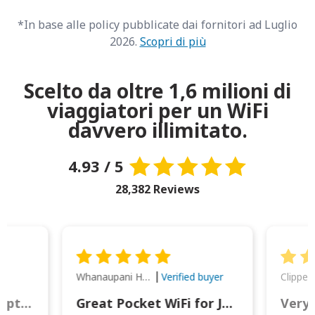
*In base alle policy pubblicate dai fornitori ad Luglio
2026.
Scopri di più
Scelto da oltre 1,6 milioni di
viaggiatori per un WiFi
davvero illimitato.
4.93 / 5
28,382 Reviews
Whanaupani Henry Joseph Macown
r
Verified buyer
This was wonderful option to a family of four. Everything worked smoothly.
Great Pocket WiFi for Japan Travel
Very 