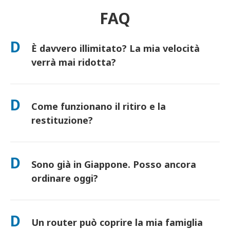
FAQ
D
È davvero illimitato? La mia velocità
verrà mai ridotta?
Sì. È davvero illimitato e non applichiamo limiti di Fair Usage
Policy (FUP) o riduzioni artificiali della velocità. Puoi utilizzare
D
Come funzionano il ritiro e la
tutti i dati che desideri, tutto il giorno. (Come ogni rete
mobile, la congestione temporanea dell'operatore può influire
restituzione?
sulla velocità). Se dovesse mai verificarsi una riduzione di
velocità basata sulla policy, accrediteremo il tuo noleggio.
Ritira presso i principali aeroporti o scegli la consegna in
hotel/a casa (arriva prima del check-in/partenza). È inclusa una
D
Sono già in Giappone. Posso ancora
busta di reso prepagata: basta imbucarla in qualsiasi cassetta
postale in Giappone. Nessuna documentazione, nessuna fila
ordinare oggi?
allo sportello.
Sì. È disponibile il ritiro in aeroporto in giornata. Per la
consegna in hotel, gli ordini di solito arrivano il giorno
D
Un router può coprire la mia famiglia
successivo. Se non sei sicuro, contattaci e confermeremo