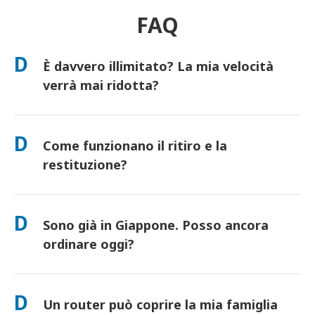
FAQ
D
È davvero illimitato? La mia velocità
verrà mai ridotta?
Sì. È davvero illimitato e non applichiamo limiti di Fair Usage
Policy (FUP) o riduzioni artificiali della velocità. Puoi utilizzare
D
Come funzionano il ritiro e la
tutti i dati che desideri, tutto il giorno. (Come ogni rete
mobile, la congestione temporanea dell'operatore può influire
restituzione?
sulla velocità). Se dovesse mai verificarsi una riduzione di
velocità basata sulla policy, accrediteremo il tuo noleggio.
Ritira presso i principali aeroporti o scegli la consegna in
hotel/a casa (arriva prima del check-in/partenza). È inclusa una
D
Sono già in Giappone. Posso ancora
busta di reso prepagata: basta imbucarla in qualsiasi cassetta
postale in Giappone. Nessuna documentazione, nessuna fila
ordinare oggi?
allo sportello.
Sì. È disponibile il ritiro in aeroporto in giornata. Per la
consegna in hotel, gli ordini di solito arrivano il giorno
D
Un router può coprire la mia famiglia
successivo. Se non sei sicuro, contattaci e confermeremo