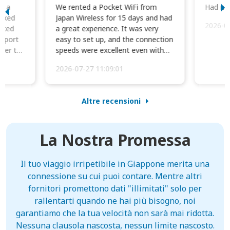
to a
We rented a Pocket WiFi from
Had no 
orked
Japan Wireless for 15 days and had
2026-0
cked
a great experience. It was very
irport
easy to set up, and the connection
ater to
speeds were excellent even with
four phones conne...
2026-07-27 11:09:01
Altre recensioni
La Nostra Promessa
Il tuo viaggio irripetibile in Giappone merita una
connessione su cui puoi contare. Mentre altri
fornitori promettono dati "illimitati" solo per
rallentarti quando ne hai più bisogno, noi
garantiamo che la tua velocità non sarà mai ridotta.
Nessuna clausola nascosta, nessun limite nascosto.