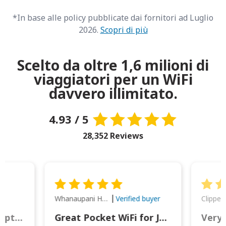
*In base alle policy pubblicate dai fornitori ad Luglio
2026.
Scopri di più
Scelto da oltre 1,6 milioni di
viaggiatori per un WiFi
davvero illimitato.
4.93 / 5
28,352 Reviews
Whanaupani Henry Joseph Macown
r
Verified buyer
This was wonderful option to a family of four. Everything worked smoothly.
Great Pocket WiFi for Japan Travel
Very 