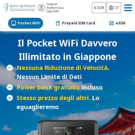
Inbound
€ EUR
IT
Platform Corp.
Code: 5587
Pocket WiFi
Prepaid SIM Card
eSIM
Il
Pocket WiFi
Davvero
Illimitato in Giappone
Nessuna Riduzione di Velocità
.
Nessun Limite di Dati
Power bank gratuito
incluso
Stesso prezzo degli altri.
Lo
eguaglieremo