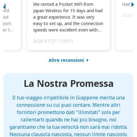
to a
We rented a Pocket WiFi from
Had no 
orked
Japan Wireless for 15 days and had
2026-0
cked
a great experience. It was very
irport
easy to set up, and the connection
ater to
speeds were excellent even with
four phones conne...
2026-07-27 11:09:01
Altre recensioni
La Nostra Promessa
Il tuo viaggio irripetibile in Giappone merita una
connessione su cui puoi contare. Mentre altri
fornitori promettono dati "illimitati" solo per
rallentarti quando ne hai più bisogno, noi
garantiamo che la tua velocità non sarà mai ridotta.
Nessuna clausola nascosta, nessun limite nascosto.