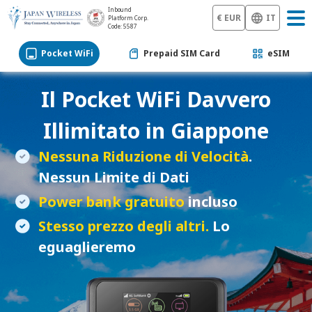
Inbound
€ EUR
IT
Platform Corp.
Code: 5587
Pocket WiFi
Prepaid SIM Card
eSIM
Il
Pocket WiFi
Davvero
Illimitato in Giappone
Nessuna Riduzione di Velocità
.
Nessun Limite di Dati
Power bank gratuito
incluso
Stesso prezzo degli altri.
Lo
eguaglieremo