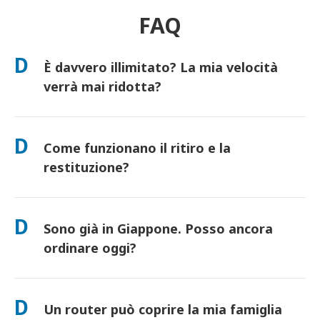
FAQ
D
È davvero illimitato? La mia velocità
verrà mai ridotta?
Sì. È davvero illimitato e non applichiamo limiti di Fair Usage
Policy (FUP) o riduzioni artificiali della velocità. Puoi utilizzare
D
Come funzionano il ritiro e la
tutti i dati che desideri, tutto il giorno. (Come ogni rete
mobile, la congestione temporanea dell'operatore può influire
restituzione?
sulla velocità). Se dovesse mai verificarsi una riduzione di
velocità basata sulla policy, accrediteremo il tuo noleggio.
Ritira presso i principali aeroporti o scegli la consegna in
hotel/a casa (arriva prima del check-in/partenza). È inclusa una
D
Sono già in Giappone. Posso ancora
busta di reso prepagata: basta imbucarla in qualsiasi cassetta
postale in Giappone. Nessuna documentazione, nessuna fila
ordinare oggi?
allo sportello.
Sì. È disponibile il ritiro in aeroporto in giornata. Per la
consegna in hotel, gli ordini di solito arrivano il giorno
D
Un router può coprire la mia famiglia
successivo. Se non sei sicuro, contattaci e confermeremo