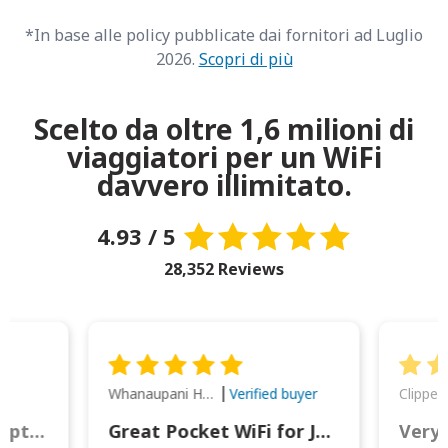
*In base alle policy pubblicate dai fornitori ad Luglio
2026.
Scopri di più
Scelto da oltre 1,6 milioni di
viaggiatori per un WiFi
davvero illimitato.
4.93 / 5
28,352 Reviews
Whanaupani Henry Joseph Macown
r
Verified buyer
This was wonderful option to a family of four. Everything worked smoothly.
Great Pocket WiFi for Japan Travel
Very 