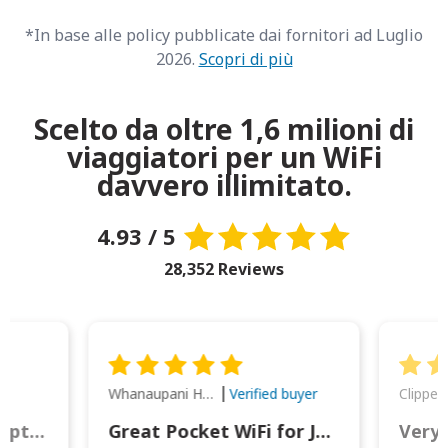
*In base alle policy pubblicate dai fornitori ad Luglio
2026.
Scopri di più
Scelto da oltre 1,6 milioni di
viaggiatori per un WiFi
davvero illimitato.
4.93 / 5
28,352 Reviews
Whanaupani Henry Joseph Macown
r
Verified buyer
This was wonderful option to a family of four. Everything worked smoothly.
Great Pocket WiFi for Japan Travel
Very 