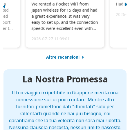
to a
We rented a Pocket WiFi from
Had no 
orked
Japan Wireless for 15 days and had
2026-0
cked
a great experience. It was very
irport
easy to set up, and the connection
ater to
speeds were excellent even with
four phones conne...
2026-07-27 11:09:01
Altre recensioni
La Nostra Promessa
Il tuo viaggio irripetibile in Giappone merita una
connessione su cui puoi contare. Mentre altri
fornitori promettono dati "illimitati" solo per
rallentarti quando ne hai più bisogno, noi
garantiamo che la tua velocità non sarà mai ridotta.
Nessuna clausola nascosta, nessun limite nascosto.