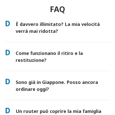
FAQ
D
È davvero illimitato? La mia velocità
verrà mai ridotta?
Sì. È davvero illimitato e non applichiamo limiti di Fair Usage
Policy (FUP) o riduzioni artificiali della velocità. Puoi utilizzare
D
Come funzionano il ritiro e la
tutti i dati che desideri, tutto il giorno. (Come ogni rete
mobile, la congestione temporanea dell'operatore può influire
restituzione?
sulla velocità). Se dovesse mai verificarsi una riduzione di
velocità basata sulla policy, accrediteremo il tuo noleggio.
Ritira presso i principali aeroporti o scegli la consegna in
hotel/a casa (arriva prima del check-in/partenza). È inclusa una
D
Sono già in Giappone. Posso ancora
busta di reso prepagata: basta imbucarla in qualsiasi cassetta
postale in Giappone. Nessuna documentazione, nessuna fila
ordinare oggi?
allo sportello.
Sì. È disponibile il ritiro in aeroporto in giornata. Per la
consegna in hotel, gli ordini di solito arrivano il giorno
D
Un router può coprire la mia famiglia
successivo. Se non sei sicuro, contattaci e confermeremo