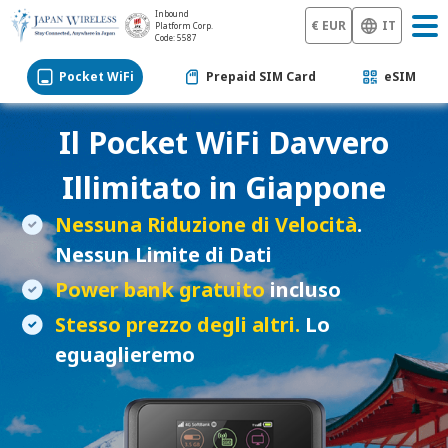
Inbound
€ EUR
IT
Platform Corp.
Code: 5587
Pocket WiFi
Prepaid SIM Card
eSIM
Il
Pocket WiFi
Davvero
Illimitato in Giappone
Nessuna Riduzione di Velocità
.
Nessun Limite di Dati
Power bank gratuito
incluso
Stesso prezzo degli altri.
Lo
eguaglieremo