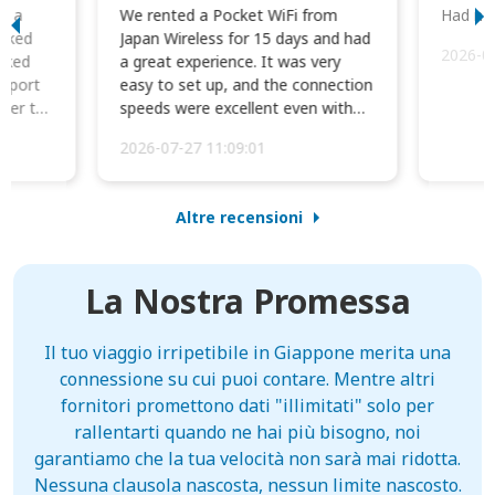
to a
We rented a Pocket WiFi from
Had no 
orked
Japan Wireless for 15 days and had
2026-0
cked
a great experience. It was very
irport
easy to set up, and the connection
ater to
speeds were excellent even with
four phones conne...
2026-07-27 11:09:01
Altre recensioni
La Nostra Promessa
Il tuo viaggio irripetibile in Giappone merita una
connessione su cui puoi contare. Mentre altri
fornitori promettono dati "illimitati" solo per
rallentarti quando ne hai più bisogno, noi
garantiamo che la tua velocità non sarà mai ridotta.
Nessuna clausola nascosta, nessun limite nascosto.