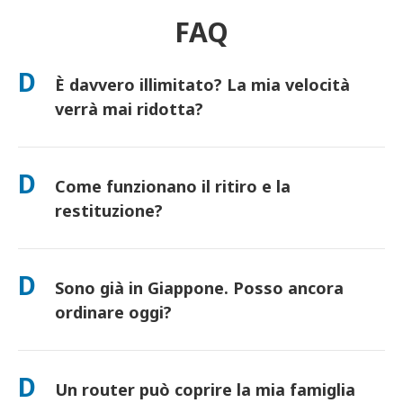
FAQ
D
È davvero illimitato? La mia velocità
verrà mai ridotta?
Sì. È davvero illimitato e non applichiamo limiti di Fair Usage
Policy (FUP) o riduzioni artificiali della velocità. Puoi utilizzare
D
Come funzionano il ritiro e la
tutti i dati che desideri, tutto il giorno. (Come ogni rete
mobile, la congestione temporanea dell'operatore può influire
restituzione?
sulla velocità). Se dovesse mai verificarsi una riduzione di
velocità basata sulla policy, accrediteremo il tuo noleggio.
Ritira presso i principali aeroporti o scegli la consegna in
hotel/a casa (arriva prima del check-in/partenza). È inclusa una
D
Sono già in Giappone. Posso ancora
busta di reso prepagata: basta imbucarla in qualsiasi cassetta
postale in Giappone. Nessuna documentazione, nessuna fila
ordinare oggi?
allo sportello.
Sì. È disponibile il ritiro in aeroporto in giornata. Per la
consegna in hotel, gli ordini di solito arrivano il giorno
D
Un router può coprire la mia famiglia
successivo. Se non sei sicuro, contattaci e confermeremo