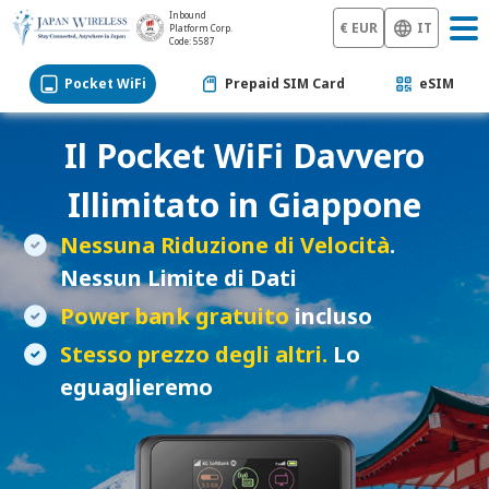
Inbound
€ EUR
IT
Platform Corp.
Code: 5587
Pocket WiFi
Prepaid SIM Card
eSIM
Il
Pocket WiFi
Davvero
Illimitato in Giappone
Nessuna Riduzione di Velocità
.
Nessun Limite di Dati
Power bank gratuito
incluso
Stesso prezzo degli altri.
Lo
eguaglieremo