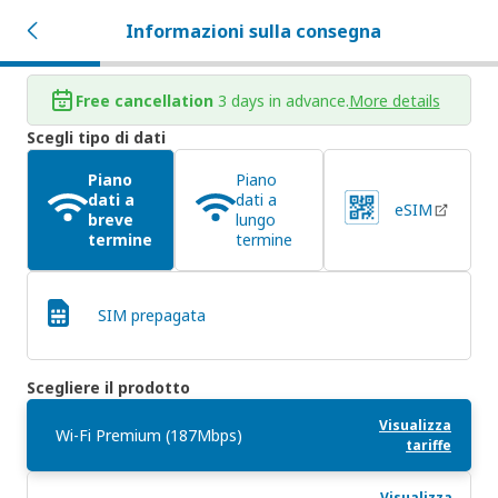
Informazioni sulla consegna
Free cancellation
3 days in advance.
More details
Scegli tipo di dati
Piano
Piano
dati a
dati a
eSIM
breve
lungo
termine
termine
SIM prepagata
Scegliere il prodotto
Visualizza
Wi-Fi Premium (187Mbps)
tariffe
Visualizza