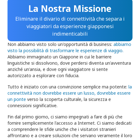
La Nostra Missione
Eliminare il divario di connettività che separa i
viaggiatori da esperienze giapponesi
indimenticabili
Non abbiamo visto solo un'opportunità di business:
abbiamo
visto la possibilità di trasformare le esperienze di viaggio.
Abbiamo immaginato un Giappone in cui le barriere
linguistiche si dissolvono, dove perdersi diventa un'avventura
anziché un'ansia, e dove ogni viaggiatore si sente
autorizzato a esplorare con fiducia.
Tutto è iniziato con una convinzione semplice ma potente:
la
connettività non dovrebbe essere un lusso, dovrebbe essere
un ponte
verso la scoperta culturale, la sicurezza e
connessioni significative.
Fin dal primo giorno, ci siamo impegnati a fare di più che
fornire semplicemente l'accesso a Internet. Ci siamo dedicati
a comprendere le sfide uniche che i visitatori stranieri
affrontano e a creare soluzioni che servano veramente il loro