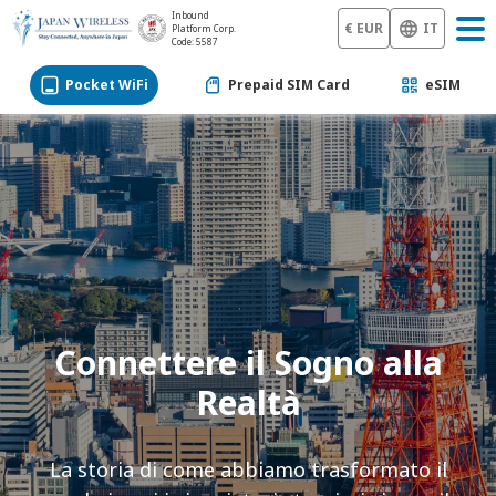
Inbound
€ EUR
IT
Platform Corp.
Code: 5587
Pocket WiFi
Prepaid SIM Card
eSIM
Connettere il Sogno alla
Realtà
La storia di come abbiamo trasformato il