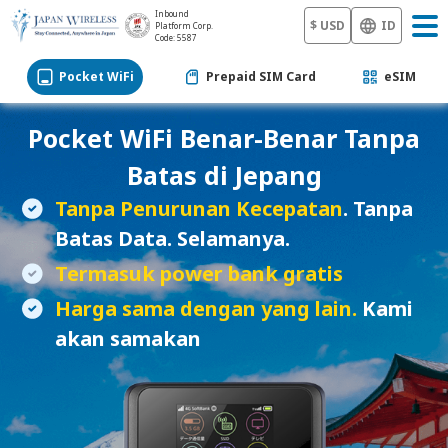
Inbound
$ USD
ID
Platform Corp.
Code: 5587
Pocket WiFi
Prepaid SIM Card
eSIM
Pocket WiFi
Benar-Benar Tanpa
Batas di Jepang
Tanpa Penurunan Kecepatan
. Tanpa
Batas Data. Selamanya.
Termasuk power bank gratis
Harga sama dengan yang lain.
Kami
akan samakan