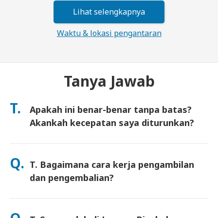
Lihat selengkapnya
Waktu & lokasi pengantaran
Tanya Jawab
T.
Apakah ini benar-benar tanpa batas?
Akankah kecepatan saya diturunkan?
Ya. Ini benar-benar tanpa batas dan kami tidak menerapkan
batas Kebijakan Penggunaan Wajar (FUP) atau penurunan
Q.
T. Bagaimana cara kerja pengambilan
kecepatan buatan. Anda dapat menggunakan data sebanyak
yang Anda mau, sepanjang hari. (Seperti jaringan seluler
dan pengembalian?
lainnya, kepadatan operator sementara dapat memengaruhi
kecepatan). Jika penurunan kecepatan berbasis kebijakan
Ambil di bandara utama, atau pilih pengiriman ke hotel/rumah
pernah terjadi, kami akan mengkredit sewa Anda.
(tiba sebelum check-in/keberangkatan). Amplop pengembalian
Q.