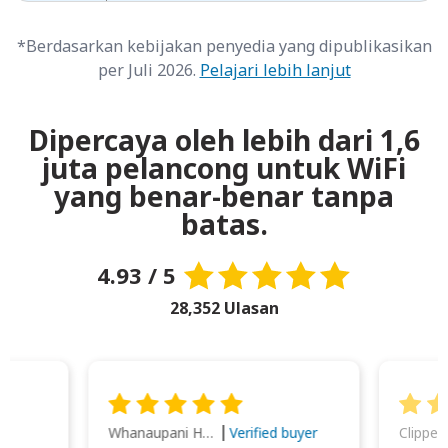
*Berdasarkan kebijakan penyedia yang dipublikasikan
per Juli 2026.
Pelajari lebih lanjut
Dipercaya oleh lebih dari 1,6
juta pelancong untuk WiFi
yang benar-benar tanpa
batas.
4.93 / 5
28,352 Ulasan
Whanaupani Henry Joseph Macown
r
Verified buyer