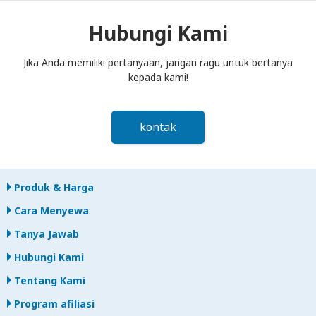
kotak pos paling lambat siang hari pada hari berikutnya
setelah akhir periode sewa. Jika Anda terlambat
Hubungi Kami
mengembalikan, Anda akan dikenakan biaya.
Jika Anda memiliki pertanyaan, jangan ragu untuk bertanya
kepada kami!
kontak
Produk & Harga
Cara Menyewa
Tanya Jawab
Hubungi Kami
Tentang Kami
Program afiliasi