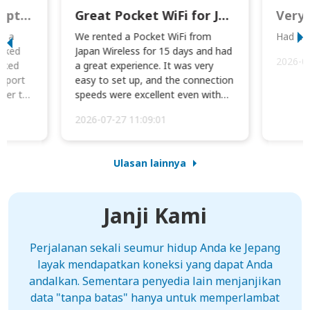
This was wonderful option to a family of four. Everything worked smoothly.
Great Pocket WiFi for Japan Travel
Very 
to a
We rented a Pocket WiFi from
Had no 
orked
Japan Wireless for 15 days and had
2026-0
cked
a great experience. It was very
irport
easy to set up, and the connection
ater to
speeds were excellent even with
four phones conne...
2026-07-27 11:09:01
Ulasan lainnya
Janji Kami
Perjalanan sekali seumur hidup Anda ke Jepang
layak mendapatkan koneksi yang dapat Anda
andalkan. Sementara penyedia lain menjanjikan
data "tanpa batas" hanya untuk memperlambat