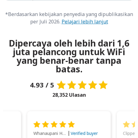
*Berdasarkan kebijakan penyedia yang dipublikasikan
per Juli 2026.
Pelajari lebih lanjut
Dipercaya oleh lebih dari 1,6
juta pelancong untuk WiFi
yang benar-benar tanpa
batas.
4.93 / 5
28,352 Ulasan
Whanaupani Henry Joseph Macown
r
Verified buyer