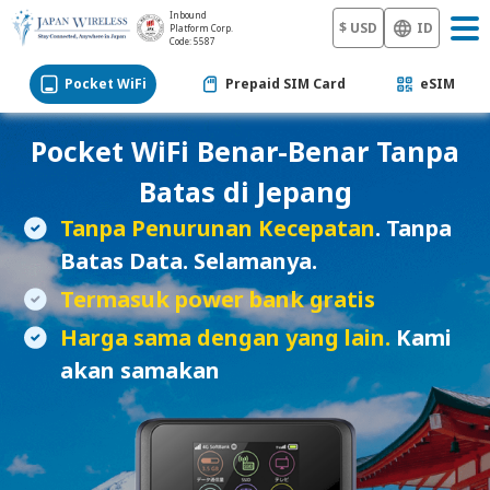
Inbound
$ USD
ID
Platform Corp.
Code: 5587
Pocket WiFi
Prepaid SIM Card
eSIM
Pocket WiFi
Benar-Benar Tanpa
Batas di Jepang
Tanpa Penurunan Kecepatan
. Tanpa
Batas Data. Selamanya.
Termasuk power bank gratis
Harga sama dengan yang lain.
Kami
akan samakan