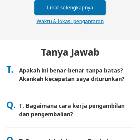
Lihat selengkapnya
Waktu & lokasi pengantaran
Tanya Jawab
T.
Apakah ini benar-benar tanpa batas?
Akankah kecepatan saya diturunkan?
Ya. Ini benar-benar tanpa batas dan kami tidak menerapkan
batas Kebijakan Penggunaan Wajar (FUP) atau penurunan
Q.
T. Bagaimana cara kerja pengambilan
kecepatan buatan. Anda dapat menggunakan data sebanyak
yang Anda mau, sepanjang hari. (Seperti jaringan seluler
dan pengembalian?
lainnya, kepadatan operator sementara dapat memengaruhi
kecepatan). Jika penurunan kecepatan berbasis kebijakan
Ambil di bandara utama, atau pilih pengiriman ke hotel/rumah
pernah terjadi, kami akan mengkredit sewa Anda.
(tiba sebelum check-in/keberangkatan). Amplop pengembalian
Q.