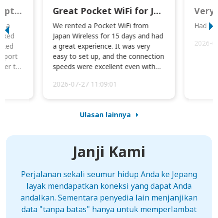
This was wonderful option to a family of four. Everything worked smoothly.
Great Pocket WiFi for Japan Travel
Very 
to a
We rented a Pocket WiFi from
Had no 
orked
Japan Wireless for 15 days and had
2026-0
cked
a great experience. It was very
irport
easy to set up, and the connection
ater to
speeds were excellent even with
four phones conne...
2026-07-27 11:09:01
Ulasan lainnya
Janji Kami
Perjalanan sekali seumur hidup Anda ke Jepang
layak mendapatkan koneksi yang dapat Anda
andalkan. Sementara penyedia lain menjanjikan
data "tanpa batas" hanya untuk memperlambat