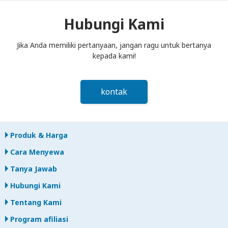
kotak pos paling lambat siang hari pada hari berikutnya
setelah akhir periode sewa. Jika Anda terlambat
Hubungi Kami
mengembalikan, Anda akan dikenakan biaya.
Jika Anda memiliki pertanyaan, jangan ragu untuk bertanya
kepada kami!
kontak
Produk & Harga
Cara Menyewa
Tanya Jawab
Hubungi Kami
Tentang Kami
Program afiliasi