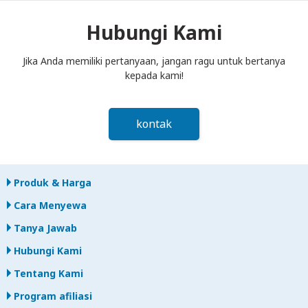
kotak pos paling lambat siang hari pada hari berikutnya
setelah akhir periode sewa. Jika Anda terlambat
Hubungi Kami
mengembalikan, Anda akan dikenakan biaya.
Jika Anda memiliki pertanyaan, jangan ragu untuk bertanya
kepada kami!
kontak
Produk & Harga
Cara Menyewa
Tanya Jawab
Hubungi Kami
Tentang Kami
Program afiliasi