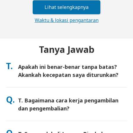
Lihat selengkapnya
Waktu & lokasi pengantaran
Tanya Jawab
T.
Apakah ini benar-benar tanpa batas?
Akankah kecepatan saya diturunkan?
Ya. Ini benar-benar tanpa batas dan kami tidak menerapkan
batas Kebijakan Penggunaan Wajar (FUP) atau penurunan
Q.
T. Bagaimana cara kerja pengambilan
kecepatan buatan. Anda dapat menggunakan data sebanyak
yang Anda mau, sepanjang hari. (Seperti jaringan seluler
dan pengembalian?
lainnya, kepadatan operator sementara dapat memengaruhi
kecepatan). Jika penurunan kecepatan berbasis kebijakan
Ambil di bandara utama, atau pilih pengiriman ke hotel/rumah
pernah terjadi, kami akan mengkredit sewa Anda.
(tiba sebelum check-in/keberangkatan). Amplop pengembalian
Q.