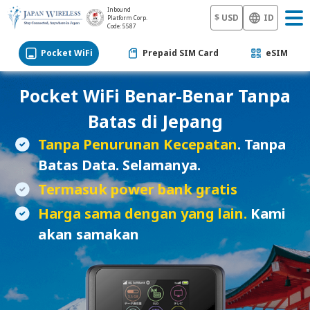
Inbound
$ USD
ID
Platform Corp.
Code: 5587
Pocket WiFi
Prepaid SIM Card
eSIM
Pocket WiFi
Benar-Benar Tanpa
Batas di Jepang
Tanpa Penurunan Kecepatan
. Tanpa
Batas Data. Selamanya.
Termasuk power bank gratis
Harga sama dengan yang lain.
Kami
akan samakan