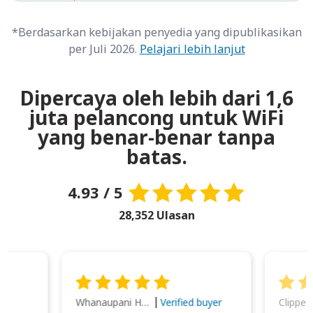
*Berdasarkan kebijakan penyedia yang dipublikasikan
per Juli 2026.
Pelajari lebih lanjut
Dipercaya oleh lebih dari 1,6
juta pelancong untuk WiFi
yang benar-benar tanpa
batas.
4.93 / 5
28,352 Ulasan
Whanaupani Henry Joseph Macown
r
Verified buyer