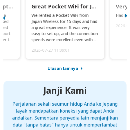
This was wonderful option to a family of four. Everything worked smoothly.
Great Pocket WiFi for Japan Travel
Very 
to a
We rented a Pocket WiFi from
Had no 
orked
Japan Wireless for 15 days and had
2026-0
cked
a great experience. It was very
irport
easy to set up, and the connection
ater to
speeds were excellent even with
four phones conne...
2026-07-27 11:09:01
Ulasan lainnya
Janji Kami
Perjalanan sekali seumur hidup Anda ke Jepang
layak mendapatkan koneksi yang dapat Anda
andalkan. Sementara penyedia lain menjanjikan
data "tanpa batas" hanya untuk memperlambat