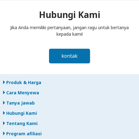
kotak pos paling lambat siang hari pada hari berikutnya
setelah akhir periode sewa. Jika Anda terlambat
Hubungi Kami
mengembalikan, Anda akan dikenakan biaya.
Jika Anda memiliki pertanyaan, jangan ragu untuk bertanya
kepada kami!
kontak
Produk & Harga
Cara Menyewa
Tanya Jawab
Hubungi Kami
Tentang Kami
Program afiliasi