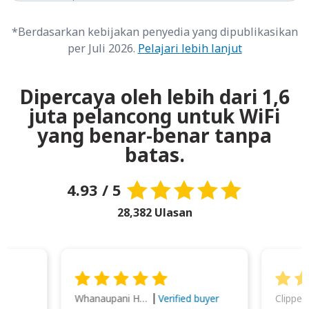
*Berdasarkan kebijakan penyedia yang dipublikasikan
per Juli 2026.
Pelajari lebih lanjut
Dipercaya oleh lebih dari 1,6
juta pelancong untuk WiFi
yang benar-benar tanpa
batas.
4.93 / 5
28,382 Ulasan
Whanaupani Henry Joseph Macown
r
Verified buyer