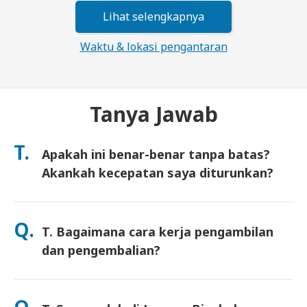
Lihat selengkapnya
Waktu & lokasi pengantaran
Tanya Jawab
T.
Apakah ini benar-benar tanpa batas?
Akankah kecepatan saya diturunkan?
Ya. Ini benar-benar tanpa batas dan kami tidak menerapkan
batas Kebijakan Penggunaan Wajar (FUP) atau penurunan
Q.
T. Bagaimana cara kerja pengambilan
kecepatan buatan. Anda dapat menggunakan data sebanyak
yang Anda mau, sepanjang hari. (Seperti jaringan seluler
dan pengembalian?
lainnya, kepadatan operator sementara dapat memengaruhi
kecepatan). Jika penurunan kecepatan berbasis kebijakan
Ambil di bandara utama, atau pilih pengiriman ke hotel/rumah
pernah terjadi, kami akan mengkredit sewa Anda.
(tiba sebelum check-in/keberangkatan). Amplop pengembalian
Q.