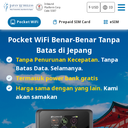
Inbound
$ USD
ID
Platform Corp.
Code: 5587
Pocket WiFi
Prepaid SIM Card
eSIM
Pocket WiFi
Benar-Benar Tanpa
Batas di Jepang
Tanpa Penurunan Kecepatan
. Tanpa
Batas Data. Selamanya.
Termasuk power bank gratis
Harga sama dengan yang lain.
Kami
akan samakan