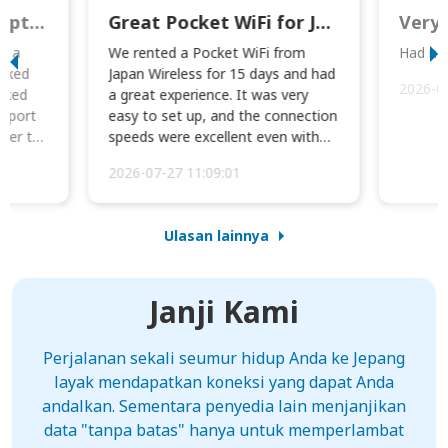
This was wonderful option to a family of four. Everything worked smoothly.
Great Pocket WiFi for Japan Travel
Very 
to a
We rented a Pocket WiFi from
Had no 
orked
Japan Wireless for 15 days and had
2026-0
cked
a great experience. It was very
irport
easy to set up, and the connection
ater to
speeds were excellent even with
four phones conne...
2026-07-27 11:09:01
Ulasan lainnya
Janji Kami
Perjalanan sekali seumur hidup Anda ke Jepang
layak mendapatkan koneksi yang dapat Anda
andalkan. Sementara penyedia lain menjanjikan
data "tanpa batas" hanya untuk memperlambat