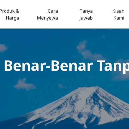
Produk &
Cara
Tanya
Kisah
Harga
Menyewa
Jawab
Kami
Benar-Benar Tan