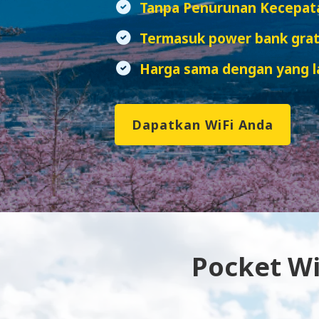
Tanpa Penurunan Kecepat
Termasuk power bank grat
Harga sama dengan yang la
Dapatkan WiFi Anda
Pocket Wi