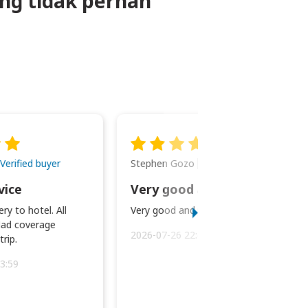
ng tidak pernah
Stephen Gozo
Verified buyer
Verified buyer
vice
Very good and prompt service.
ry to hotel. All
Very good and prompt service.
ad coverage
2026-07-26 22:43:45
rip.
3:59