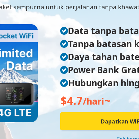
aket sempurna untuk perjalanan tanpa khawat
Data tanpa bata
Tanpa batasan 
Daya tahan bate
Power Bank Grat
Hubungkan hing
$4.7
~
/hari
Dapatkan WiF