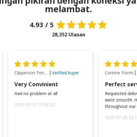
ngan pikiran dengan koneksi ya
melambat.
4.93 / 5
28,352 Ulasan
Clipperson Penilla
Corinne Fiorini
Verified buyer
Very Convinient
Perfect ser
Had no problem at all
Requested delive
went smooth. H
2026-07-27 10:58:32
throughout our t
2026-07-26 23:1