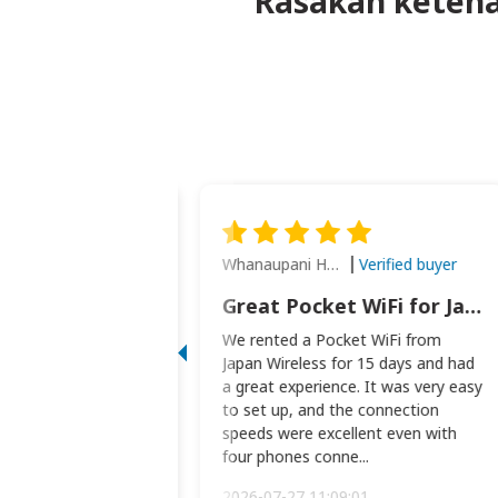
Rasakan ketena
Whanaupani Henry Joseph Macown
Verified buyer
Verified buyer
This was wonderful option to a family of four. Everything worked smoothly.
Great Pocket WiFi for Japan Travel
rful option to a
We rented a Pocket WiFi from
. Everything worked
Japan Wireless for 15 days and had
picked the pocked
a great experience. It was very easy
okio Haneda airport
to set up, and the connection
t two weeks later to
speeds were excellent even with
m...
four phones conne...
:34:51
2026-07-27 11:09:01