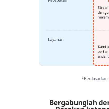
Kecepatan
Stream
dan gu
malam
Layanan
Kami a
pertam
andal t
*Berdasarkan k
Bergabunglah deng