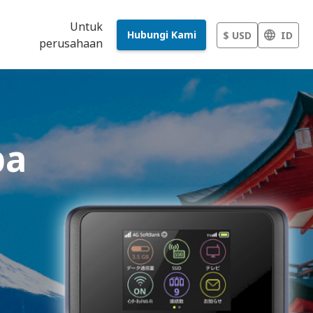
Untuk
Hubungi Kami
$ USD
ID
perusahaan
pa