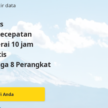
ir data
s
kecepatan
rai 10 jam
is
ga 8 Perangkat
i Anda