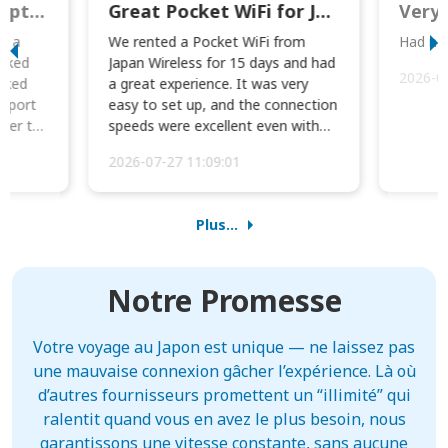
This was wonderful option to a family of four. Everything worked smoothly.
Great Pocket WiFi for Japan Travel
Very 
to a
We rented a Pocket WiFi from
Had no 
orked
Japan Wireless for 15 days and had
2026-0
cked
a great experience. It was very
irport
easy to set up, and the connection
ater to
speeds were excellent even with
four phones conne...
2026-07-27 11:09:01
Plus...
Notre Promesse
Votre voyage au Japon est unique — ne laissez pas
une mauvaise connexion gâcher l’expérience. Là où
d’autres fournisseurs promettent un “illimité” qui
ralentit quand vous en avez le plus besoin, nous
garantissons une vitesse constante, sans aucune