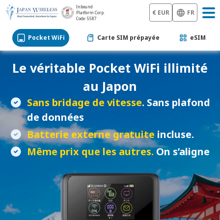
Inbound
€ EUR
FR
Platform Corp.
Code: 5587
Pocket WiFi
Carte SIM prépayée
eSIM
Le véritable
Pocket WiFi
illimité
au Japon
Sans bridage de vitesse
. Sans plafond
de données
Batterie externe gratuite
incluse.
Même prix que les autres.
On s’aligne