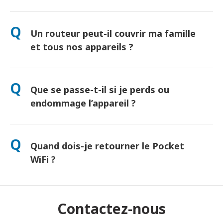
Oui ! Retrait le jour même à l’aéroport disponible. Livraison à
l’hôtel généralement le lendemain. Contactez-nous pour
Q
Un routeur peut-il couvrir ma famille
connaître l’option la plus rapide selon votre lieu de séjour.
et tous nos appareils ?
"Oui, jusqu’à 10 appareils connectés simultanément
(téléphones, tablettes, ordinateurs). Batterie : jusqu’à 10
Q
Que se passe-t-il si je perds ou
heures d’autonomie, et une batterie externe gratuite incluse."
endommage l’appareil ?
Vous pouvez ajouter une assurance lors du paiement pour
couvrir la perte ou les dommages. Sans protection, des frais
Q
Quand dois-je retourner le Pocket
de remplacement s'appliquent. En cas de problème,
contactez-nous immédiatement — nous vous aiderons à
WiFi ?
rester connecté.
Déposez-le dans une boîte postale avant midi le lendemain de
la fin de la période de location. Tout retard entraînera des frais
supplémentaires.
Contactez-nous