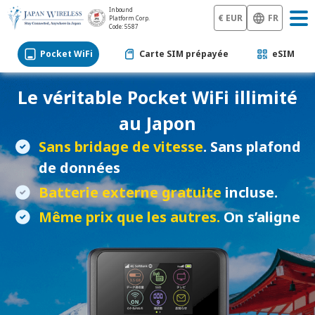
Inbound
€ EUR
FR
Platform Corp.
Code: 5587
Pocket WiFi
Carte SIM prépayée
eSIM
Le véritable
Pocket WiFi
illimité
au Japon
Sans bridage de vitesse
. Sans plafond
de données
Batterie externe gratuite
incluse.
Même prix que les autres.
On s’aligne