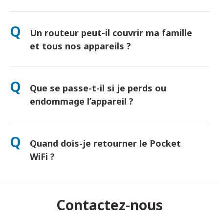
Oui ! Retrait le jour même à l’aéroport disponible. Livraison à
l’hôtel généralement le lendemain. Contactez-nous pour
Q
Un routeur peut-il couvrir ma famille
connaître l’option la plus rapide selon votre lieu de séjour.
et tous nos appareils ?
"Oui, jusqu’à 10 appareils connectés simultanément
(téléphones, tablettes, ordinateurs). Batterie : jusqu’à 10
Q
Que se passe-t-il si je perds ou
heures d’autonomie, et une batterie externe gratuite incluse."
endommage l’appareil ?
Vous pouvez ajouter une assurance lors du paiement pour
couvrir la perte ou les dommages. Sans protection, des frais
Q
Quand dois-je retourner le Pocket
de remplacement s'appliquent. En cas de problème,
contactez-nous immédiatement — nous vous aiderons à
WiFi ?
rester connecté.
Déposez-le dans une boîte postale avant midi le lendemain de
la fin de la période de location. Tout retard entraînera des frais
supplémentaires.
Contactez-nous