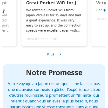
This was wonderful option to a family of four. Everything worked smoothly.
Great Pocket WiFi for Japan Travel
Very 
to a
We rented a Pocket WiFi from
Had no 
orked
Japan Wireless for 15 days and had
2026-0
cked
a great experience. It was very
irport
easy to set up, and the connection
ater to
speeds were excellent even with
four phones conne...
2026-07-27 11:09:01
Plus...
Notre Promesse
Votre voyage au Japon est unique — ne laissez pas
une mauvaise connexion gâcher l’expérience. Là où
d’autres fournisseurs promettent un “illimité” qui
ralentit quand vous en avez le plus besoin, nous
garantissons une vitesse constante, sans aucune