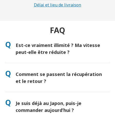
Délai et lieu de livraison
FAQ
Q
Est-ce vraiment illimité ? Ma vitesse
peut-elle être réduite ?
Oui, vraiment illimité ! Aucune politique de « Fair Use » ni
réduction artificielle de vitesse. (Comme tout réseau mobile,
Q
Comment se passent la récupération
une congestion temporaire peut ralentir le débit. Si cela se
produit, nous créditerons votre location.)
et le retour ?
Récupération à l’aéroport ou livraison à l’hôtel/domicile avant
votre arrivée. Une enveloppe de retour prépayée est incluse —
Q
Je suis déjà au Japon, puis-je
il suffit de déposer le colis dans une boîte postale au Japon.
Aucune file d’attente, aucun formulaire.
commander aujourd’hui ?