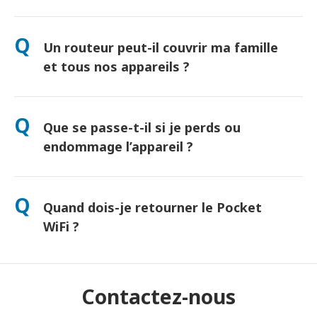
Oui ! Retrait le jour même à l’aéroport disponible. Livraison à
l’hôtel généralement le lendemain. Contactez-nous pour
Q
Un routeur peut-il couvrir ma famille
connaître l’option la plus rapide selon votre lieu de séjour.
et tous nos appareils ?
"Oui, jusqu’à 10 appareils connectés simultanément
(téléphones, tablettes, ordinateurs). Batterie : jusqu’à 10
Q
Que se passe-t-il si je perds ou
heures d’autonomie, et une batterie externe gratuite incluse."
endommage l’appareil ?
Vous pouvez ajouter une assurance lors du paiement pour
couvrir la perte ou les dommages. Sans protection, des frais
Q
Quand dois-je retourner le Pocket
de remplacement s'appliquent. En cas de problème,
contactez-nous immédiatement — nous vous aiderons à
WiFi ?
rester connecté.
Déposez-le dans une boîte postale avant midi le lendemain de
la fin de la période de location. Tout retard entraînera des frais
supplémentaires.
Contactez-nous