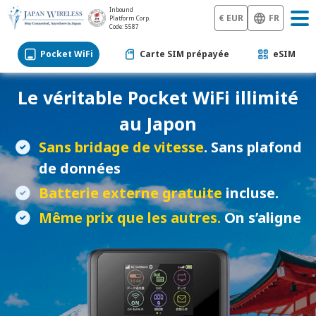
Inbound
€ EUR
FR
Platform Corp.
Code: 5587
Pocket WiFi
Carte SIM prépayée
eSIM
Le véritable
Pocket WiFi
illimité
au Japon
Sans bridage de vitesse
. Sans plafond
de données
Batterie externe gratuite
incluse.
Même prix que les autres.
On s’aligne