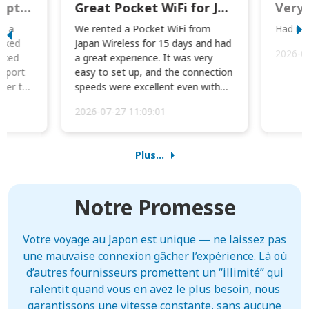
This was wonderful option to a family of four. Everything worked smoothly.
Great Pocket WiFi for Japan Travel
Very 
to a
We rented a Pocket WiFi from
Had no 
orked
Japan Wireless for 15 days and had
2026-0
cked
a great experience. It was very
irport
easy to set up, and the connection
ater to
speeds were excellent even with
four phones conne...
2026-07-27 11:09:01
Plus...
Notre Promesse
Votre voyage au Japon est unique — ne laissez pas
une mauvaise connexion gâcher l’expérience. Là où
d’autres fournisseurs promettent un “illimité” qui
ralentit quand vous en avez le plus besoin, nous
garantissons une vitesse constante, sans aucune