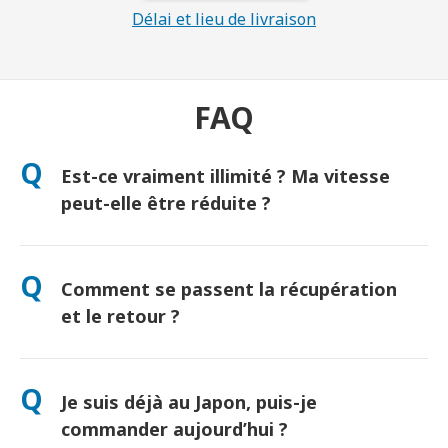
Délai et lieu de livraison
FAQ
Q
Est-ce vraiment illimité ? Ma vitesse
peut-elle être réduite ?
Oui, vraiment illimité ! Aucune politique de « Fair Use » ni
réduction artificielle de vitesse. (Comme tout réseau mobile,
Q
Comment se passent la récupération
une congestion temporaire peut ralentir le débit. Si cela se
produit, nous créditerons votre location.)
et le retour ?
Récupération à l’aéroport ou livraison à l’hôtel/domicile avant
votre arrivée. Une enveloppe de retour prépayée est incluse —
Q
Je suis déjà au Japon, puis-je
il suffit de déposer le colis dans une boîte postale au Japon.
Aucune file d’attente, aucun formulaire.
commander aujourd’hui ?