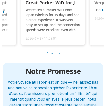
This was wonderful option to a family of four. Everything worked smoothly.
Great Pocket WiFi for Japan Travel
Very 
to a
We rented a Pocket WiFi from
Had no 
orked
Japan Wireless for 15 days and had
2026-0
cked
a great experience. It was very
irport
easy to set up, and the connection
ater to
speeds were excellent even with
four phones conne...
2026-07-27 11:09:01
Plus...
Notre Promesse
Votre voyage au Japon est unique — ne laissez pas
une mauvaise connexion gâcher l’expérience. Là où
d’autres fournisseurs promettent un “illimité” qui
ralentit quand vous en avez le plus besoin, nous
garantissons une vitesse constante, sans aucune