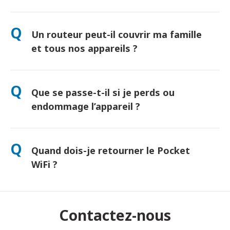
Oui ! Retrait le jour même à l’aéroport disponible. Livraison à
l’hôtel généralement le lendemain. Contactez-nous pour
Q
Un routeur peut-il couvrir ma famille
connaître l’option la plus rapide selon votre lieu de séjour.
et tous nos appareils ?
"Oui, jusqu’à 10 appareils connectés simultanément
(téléphones, tablettes, ordinateurs). Batterie : jusqu’à 10
Q
Que se passe-t-il si je perds ou
heures d’autonomie, et une batterie externe gratuite incluse."
endommage l’appareil ?
Vous pouvez ajouter une assurance lors du paiement pour
couvrir la perte ou les dommages. Sans protection, des frais
Q
Quand dois-je retourner le Pocket
de remplacement s'appliquent. En cas de problème,
contactez-nous immédiatement — nous vous aiderons à
WiFi ?
rester connecté.
Déposez-le dans une boîte postale avant midi le lendemain de
la fin de la période de location. Tout retard entraînera des frais
supplémentaires.
Contactez-nous