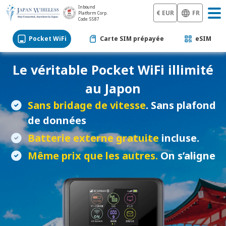
Inbound
€ EUR
FR
Platform Corp.
Code: 5587
Pocket WiFi
Carte SIM prépayée
eSIM
Le véritable
Pocket WiFi
illimité
au Japon
Sans bridage de vitesse
. Sans plafond
de données
Batterie externe gratuite
incluse.
Même prix que les autres.
On s’aligne