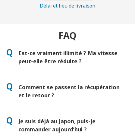
Délai et lieu de livraison
FAQ
Q
Est-ce vraiment illimité ? Ma vitesse
peut-elle être réduite ?
Oui, vraiment illimité ! Aucune politique de « Fair Use » ni
réduction artificielle de vitesse. (Comme tout réseau mobile,
Q
Comment se passent la récupération
une congestion temporaire peut ralentir le débit. Si cela se
produit, nous créditerons votre location.)
et le retour ?
Récupération à l’aéroport ou livraison à l’hôtel/domicile avant
votre arrivée. Une enveloppe de retour prépayée est incluse —
Q
Je suis déjà au Japon, puis-je
il suffit de déposer le colis dans une boîte postale au Japon.
Aucune file d’attente, aucun formulaire.
commander aujourd’hui ?