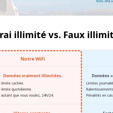
Voir les t
rai illimité vs.
Faux illimi
Notre WiFi
Données vraiment illimitées.
Données « 
 limite cachée.
Limites journali
 limite quotidienne.
Ralentissements
z autant que vous voulez, 24h/24.
Pénalités en cas 