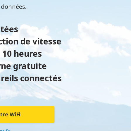
s données.
itées
ction de vitesse
 10 heures
rne gratuite
areils connectés
tre WiFi