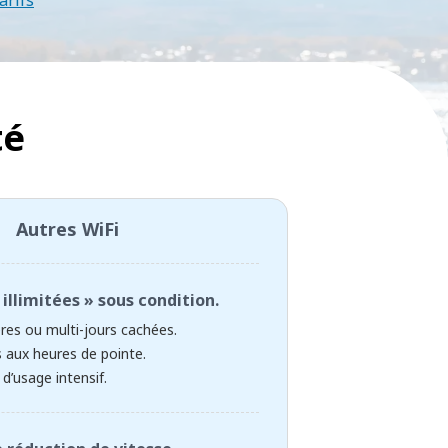
arifs
té
Autres WiFi
illimitées » sous condition.
ères ou multi-jours cachées.
 aux heures de pointe.
d’usage intensif.