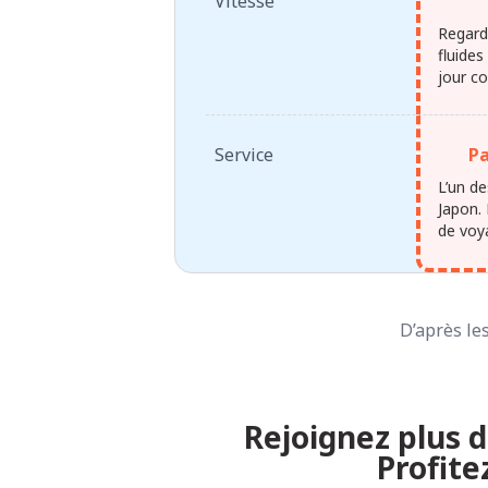
Vitesse
Regard
fluides
jour c
Service
Pa
L’un d
Japon. 
de voy
D’après les
Rejoignez plus d
Profite