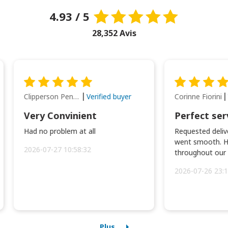
4.93 / 5
28,352 Avis
Clipperson Penilla
Corinne Fiorini
Verified buyer
Very Convinient
Perfect ser
Had no problem at all
Requested delive
went smooth. H
2026-07-27 10:58:32
throughout our t
2026-07-26 23:1
Plus...