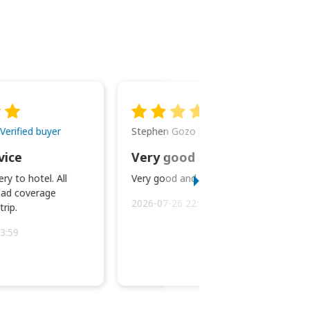
Stephen Gozo
Verified buyer
Verified buyer
vice
Very good and prompt service.
ry to hotel. All
Very good and prompt service.
ad coverage
2026-07-26 22:43:45
rip.
3:59