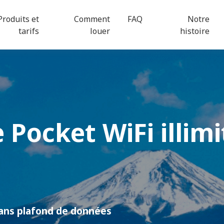
Produits et
Comment
FAQ
Notre
tarifs
louer
histoire
e
Pocket WiFi
illimi
Sans plafond de données