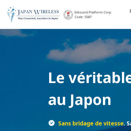
Inbound Platform Corp.
Code: 5587
Le véritabl
au Japon
Sans bridage de vitesse
. 