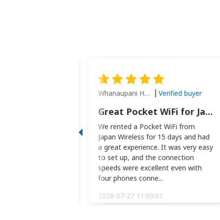
Whanaupani Henry Joseph Macown
Verified buyer
Verified buyer
This was wonderful option to a family of four. Everything worked smoothly.
Great Pocket WiFi for Japan Travel
rful option to a
We rented a Pocket WiFi from
. Everything worked
Japan Wireless for 15 days and had
picked the pocked
a great experience. It was very easy
okio Haneda airport
to set up, and the connection
t two weeks later to
speeds were excellent even with
m...
four phones conne...
:34:51
2026-07-27 11:09:01