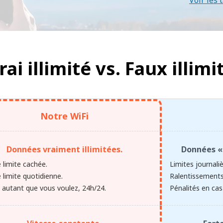
Voir les t
rai illimité vs.
Faux illimi
Notre WiFi
Données vraiment illimitées.
Données « 
 limite cachée.
Limites journali
 limite quotidienne.
Ralentissements
z autant que vous voulez, 24h/24.
Pénalités en cas 