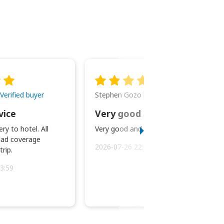
Stephen Gozo
Verified buyer
Verified buyer
vice
Very good and prompt service.
ry to hotel. All
Very good and prompt service.
ad coverage
2026-07-26 22:43:45
rip.
3:59