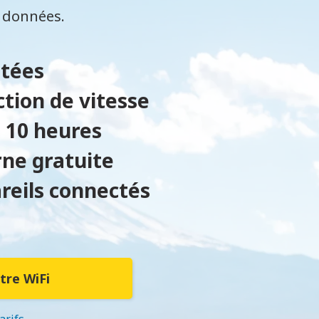
s données.
itées
ction de vitesse
 10 heures
rne gratuite
areils connectés
tre WiFi