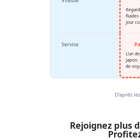
Vitesse
Regard
fluides
jour c
Service
Pa
L’un d
Japon. 
de voy
D’après les
Rejoignez plus d
Profite