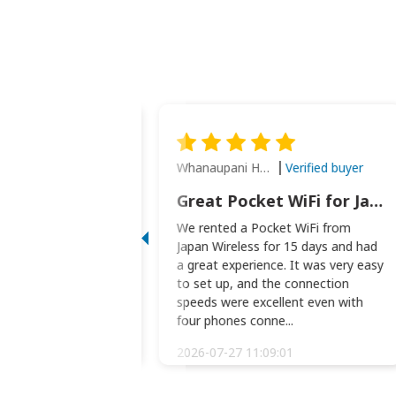
Whanaupani Henry Joseph Macown
Verified buyer
Verified buyer
This was wonderful option to a family of four. Everything worked smoothly.
Great Pocket WiFi for Japan Travel
rful option to a
We rented a Pocket WiFi from
. Everything worked
Japan Wireless for 15 days and had
picked the pocked
a great experience. It was very easy
okio Haneda airport
to set up, and the connection
t two weeks later to
speeds were excellent even with
m...
four phones conne...
:34:51
2026-07-27 11:09:01