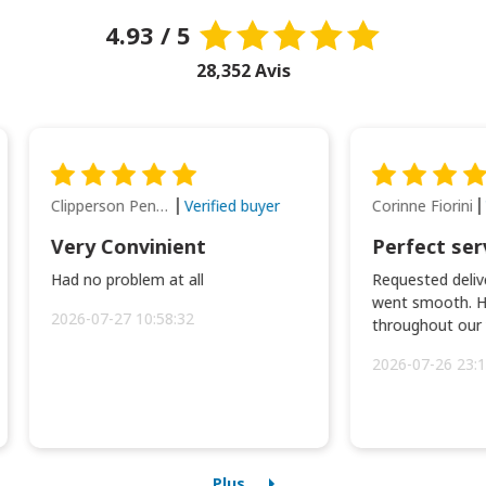
4.93 / 5
28,352 Avis
Clipperson Penilla
Corinne Fiorini
Verified buyer
Very Convinient
Perfect ser
Had no problem at all
Requested delive
went smooth. H
2026-07-27 10:58:32
throughout our t
2026-07-26 23:1
Plus...