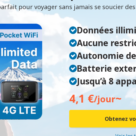
arfait pour voyager sans jamais se soucier de
Données illim
Aucune restri
Autonomie de
Batterie exte
Jusqu’à 8 app
4,1 €
~
/jour
Obtenez vo