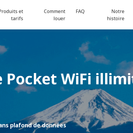
Produits et
Comment
FAQ
Notre
tarifs
louer
histoire
e
Pocket WiFi
illimi
Sans plafond de données