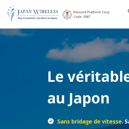
Inbound Platform Corp.
Code: 5587
Le véritabl
au Japon
Sans bridage de vitesse
. 