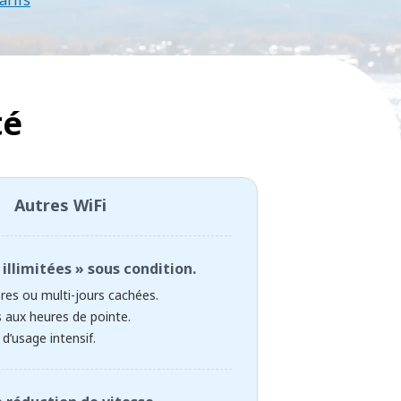
arifs
té
Autres WiFi
illimitées » sous condition.
ères ou multi-jours cachées.
 aux heures de pointe.
d’usage intensif.