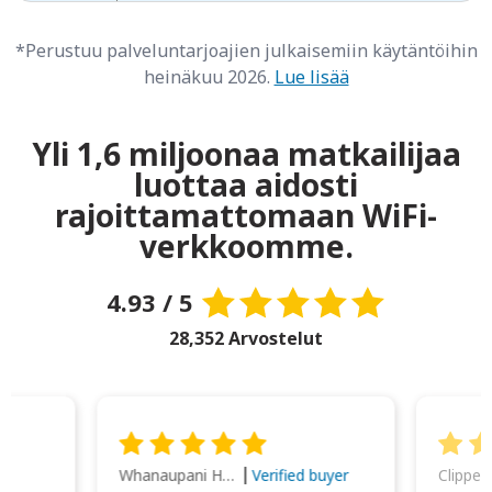
*Perustuu palveluntarjoajien julkaisemiin käytäntöihin
heinäkuu 2026.
Lue lisää
Yli 1,6 miljoonaa matkailijaa
luottaa aidosti
rajoittamattomaan WiFi-
verkkoomme.
4.93 / 5
28,352 Arvostelut
Whanaupani Henry Joseph Macown
r
Verified buyer