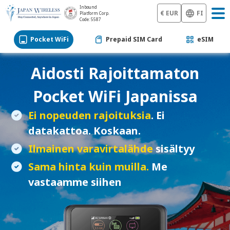
Inbound
€ EUR
FI
Platform Corp.
Code: 5587
Pocket WiFi
Prepaid SIM Card
eSIM
Aidosti Rajoittamaton
Pocket WiFi
Japanissa
Ei nopeuden rajoituksia
. Ei
datakattoa. Koskaan.
Ilmainen varavirtalähde
sisältyy
Sama hinta kuin muilla.
Me
vastaamme siihen