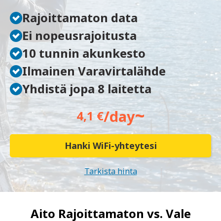
Rajoittamaton data
Ei nopeusrajoitusta
10 tunnin akunkesto
Ilmainen Varavirtalähde
Yhdistä jopa 8 laitetta
~
/day
4,1 €
Hanki WiFi-yhteytesi
Tarkista hinta
Aito Rajoittamaton vs.
Vale