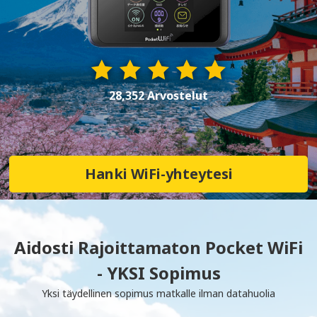
28,352 Arvostelut
Hanki WiFi-yhteytesi
Aidosti Rajoittamaton Pocket WiFi
- YKSI Sopimus
Yksi täydellinen sopimus matkalle ilman datahuolia