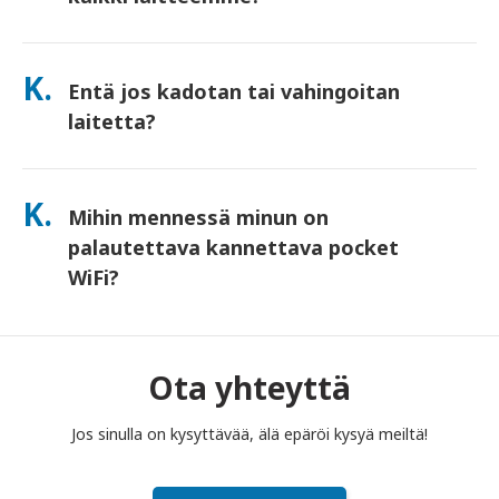
Kyllä—yhdistä jopa 10 laitetta kerralla (puhelimet, tabletit,
kannettavat tietokoneet). Akku kestää jopa 10 tuntia, ja
K.
Entä jos kadotan tai vahingoitan
sisällytämme mukaan ilmaisen varavirtalähteen koko päivän
käyttöä varten.
laitetta?
Voit lisätä Vakuutuksen kassalla kattamaan katoamisen tai
vahingoittumisen. Ilman vakuutusta peritään korvausmaksu.
K.
Mihin mennessä minun on
Jos jotain tapahtuu, ota meihin heti yhteyttä – autamme
sinua pysymään yhteydessä.
palautettava kannettava pocket
WiFi?
Sinun on pudotettava kannettava pocket WiFi -reitittimesi
postilaatikkoon vuokra-ajan päättymistä seuraavan päivän
puoleenpäivään mennessä. Jos palautat myöhässä, sinulta
Ota yhteyttä
veloitetaan maksu.
Jos sinulla on kysyttävää, älä epäröi kysyä meiltä!