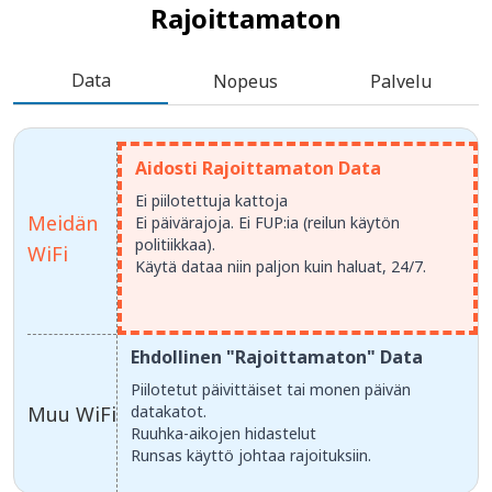
Rajoittamaton
Data
Nopeus
Palvelu
Aidosti Rajoittamaton Data
Ei piilotettuja kattoja
Meidän
Ei päivärajoja. Ei FUP:ia (reilun käytön
politiikkaa).
WiFi
Käytä dataa niin paljon kuin haluat, 24/7.
Ehdollinen "Rajoittamaton" Data
Piilotetut päivittäiset tai monen päivän
Muu WiFi
datakatot.
Ruuhka-aikojen hidastelut
Runsas käyttö johtaa rajoituksiin.