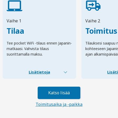
Vaihe 1
Vaihe 2
Tilaa
Toimitus
Tee pocket WiFi -tilaus ennen Japanin-
Tilauksesi saapuu 
matkaasi. Vahvista tilaus
kohteeseen Japani
suorittamalla maksu.
ajan alkamispäivää
Lisätietoja
Lisät
Katso lisää
Toimitusaika ja -paikka