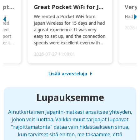
This was wonderful option to a family of four. Everything worked smoothly.
Great Pocket WiFi for Japan Travel
Very 
to a
We rented a Pocket WiFi from
Had no 
orked
Japan Wireless for 15 days and had
2026-0
cked
a great experience. It was very
irport
easy to set up, and the connection
ater to
speeds were excellent even with
four phones conne...
2026-07-27 11:09:01
Lisää arvosteluja
Lupauksemme
Ainutkertainen Japanin-matkasi ansaitsee yhteyden,
johon voit luottaa. Vaikka muut tarjoajat lupaavat
"rajoittamatonta" dataa vain hidastaakseen sinua,
kun tarvitset sitä eniten, me takaamme, että