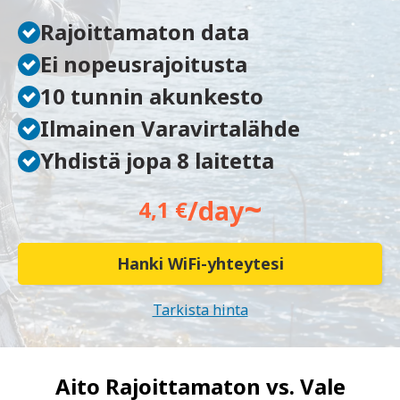
Rajoittamaton data
Ei nopeusrajoitusta
10 tunnin akunkesto
Ilmainen Varavirtalähde
Yhdistä jopa 8 laitetta
~
/day
4,1 €
Hanki WiFi-yhteytesi
Tarkista hinta
Aito Rajoittamaton vs.
Vale