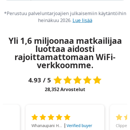
*Perustuu palveluntarjoajien julkaisemiin käytäntöihin
heinäkuu 2026.
Lue lisää
Yli 1,6 miljoonaa matkailijaa
luottaa aidosti
rajoittamattomaan WiFi-
verkkoomme.
4.93 / 5
28,352 Arvostelut
Whanaupani Henry Joseph Macown
r
Verified buyer