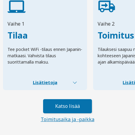
Vaihe 1
Vaihe 2
Tilaa
Toimitus
Tee pocket WiFi -tilaus ennen Japanin-
Tilauksesi saapuu 
matkaasi. Vahvista tilaus
kohteeseen Japani
suorittamalla maksu.
ajan alkamispäivää
Lisätietoja
Lisät
Katso lisää
Toimitusaika ja -paikka