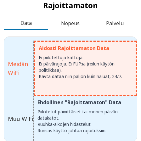
Rajoittamaton
Data
Nopeus
Palvelu
Aidosti Rajoittamaton Data
Ei piilotettuja kattoja
Meidän
Ei päivärajoja. Ei FUP:ia (reilun käytön
politiikkaa).
WiFi
Käytä dataa niin paljon kuin haluat, 24/7.
Ehdollinen "Rajoittamaton" Data
Piilotetut päivittäiset tai monen päivän
Muu WiFi
datakatot.
Ruuhka-aikojen hidastelut
Runsas käyttö johtaa rajoituksiin.