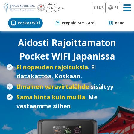
Inbound
€ EUR
FI
Platform Corp.
Code: 5587
Pocket WiFi
Prepaid SIM Card
eSIM
Aidosti Rajoittamaton
Pocket WiFi
Japanissa
Ei nopeuden rajoituksia
. Ei
datakattoa. Koskaan.
Ilmainen varavirtalähde
sisältyy
Sama hinta kuin muilla.
Me
vastaamme siihen