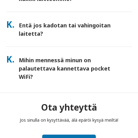
Kyllä—yhdistä jopa 10 laitetta kerralla (puhelimet, tabletit,
kannettavat tietokoneet). Akku kestää jopa 10 tuntia, ja
K.
Entä jos kadotan tai vahingoitan
sisällytämme mukaan ilmaisen varavirtalähteen koko päivän
käyttöä varten.
laitetta?
Voit lisätä Vakuutuksen kassalla kattamaan katoamisen tai
vahingoittumisen. Ilman vakuutusta peritään korvausmaksu.
K.
Mihin mennessä minun on
Jos jotain tapahtuu, ota meihin heti yhteyttä – autamme
sinua pysymään yhteydessä.
palautettava kannettava pocket
WiFi?
Sinun on pudotettava kannettava pocket WiFi -reitittimesi
postilaatikkoon vuokra-ajan päättymistä seuraavan päivän
puoleenpäivään mennessä. Jos palautat myöhässä, sinulta
Ota yhteyttä
veloitetaan maksu.
Jos sinulla on kysyttävää, älä epäröi kysyä meiltä!