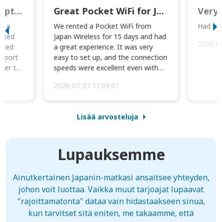
This was wonderful option to a family of four. Everything worked smoothly.
Great Pocket WiFi for Japan Travel
Very 
to a
We rented a Pocket WiFi from
Had no 
orked
Japan Wireless for 15 days and had
2026-0
cked
a great experience. It was very
irport
easy to set up, and the connection
ater to
speeds were excellent even with
four phones conne...
2026-07-27 11:09:01
Lisää arvosteluja
Lupauksemme
Ainutkertainen Japanin-matkasi ansaitsee yhteyden,
johon voit luottaa. Vaikka muut tarjoajat lupaavat
"rajoittamatonta" dataa vain hidastaakseen sinua,
kun tarvitset sitä eniten, me takaamme, että