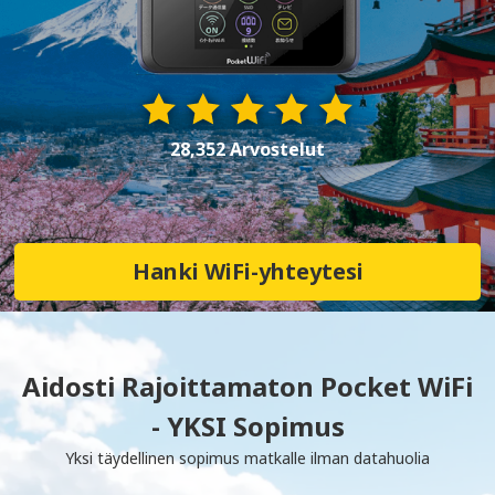
28,352 Arvostelut
Hanki WiFi-yhteytesi
Aidosti Rajoittamaton Pocket WiFi
- YKSI Sopimus
Yksi täydellinen sopimus matkalle ilman datahuolia