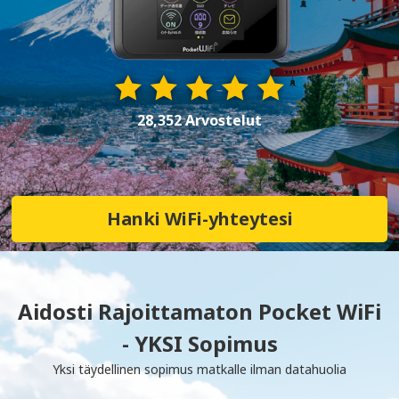
28,352 Arvostelut
Hanki WiFi-yhteytesi
Aidosti Rajoittamaton Pocket WiFi
- YKSI Sopimus
Yksi täydellinen sopimus matkalle ilman datahuolia