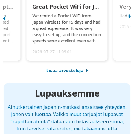
This was wonderful option to a family of four. Everything worked smoothly.
Great Pocket WiFi for Japan Travel
Very 
to a
We rented a Pocket WiFi from
Had no 
orked
Japan Wireless for 15 days and had
2026-0
cked
a great experience. It was very
irport
easy to set up, and the connection
ater to
speeds were excellent even with
four phones conne...
2026-07-27 11:09:01
Lisää arvosteluja
Lupauksemme
Ainutkertainen Japanin-matkasi ansaitsee yhteyden,
johon voit luottaa. Vaikka muut tarjoajat lupaavat
"rajoittamatonta" dataa vain hidastaakseen sinua,
kun tarvitset sitä eniten, me takaamme, että