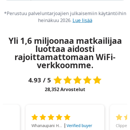
*Perustuu palveluntarjoajien julkaisemiin käytäntöihin
heinäkuu 2026.
Lue lisää
Yli 1,6 miljoonaa matkailijaa
luottaa aidosti
rajoittamattomaan WiFi-
verkkoomme.
4.93 / 5
28,352 Arvostelut
Whanaupani Henry Joseph Macown
r
Verified buyer