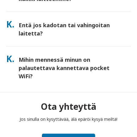
Kyllä—yhdistä jopa 10 laitetta kerralla (puhelimet, tabletit,
kannettavat tietokoneet). Akku kestää jopa 10 tuntia, ja
K.
Entä jos kadotan tai vahingoitan
sisällytämme mukaan ilmaisen varavirtalähteen koko päivän
käyttöä varten.
laitetta?
Voit lisätä Vakuutuksen kassalla kattamaan katoamisen tai
vahingoittumisen. Ilman vakuutusta peritään korvausmaksu.
K.
Mihin mennessä minun on
Jos jotain tapahtuu, ota meihin heti yhteyttä – autamme
sinua pysymään yhteydessä.
palautettava kannettava pocket
WiFi?
Sinun on pudotettava kannettava pocket WiFi -reitittimesi
postilaatikkoon vuokra-ajan päättymistä seuraavan päivän
puoleenpäivään mennessä. Jos palautat myöhässä, sinulta
Ota yhteyttä
veloitetaan maksu.
Jos sinulla on kysyttävää, älä epäröi kysyä meiltä!