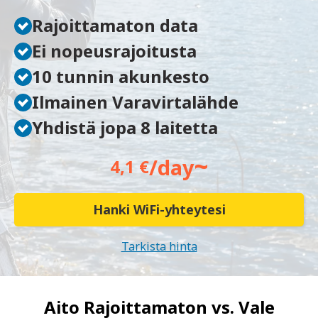
Rajoittamaton data
Ei nopeusrajoitusta
10 tunnin akunkesto
Ilmainen Varavirtalähde
Yhdistä jopa 8 laitetta
~
/day
4,1 €
Hanki WiFi-yhteytesi
Tarkista hinta
Aito Rajoittamaton vs.
Vale