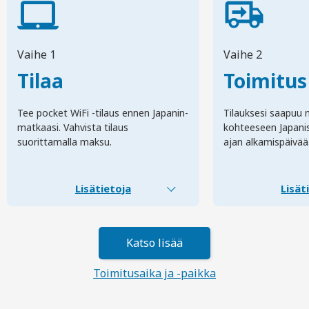
Vaihe 1
Vaihe 2
Tilaa
Toimitus
Tee pocket WiFi -tilaus ennen Japanin-
Tilauksesi saapuu 
matkaasi. Vahvista tilaus
kohteeseen Japani
suorittamalla maksu.
ajan alkamispäivää
Lisätietoja
Lisät
Katso lisää
Toimitusaika ja -paikka