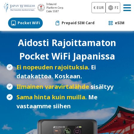
Inbound
€ EUR
FI
Platform Corp.
Code: 5587
Pocket WiFi
Prepaid SIM Card
eSIM
Aidosti Rajoittamaton
Pocket WiFi
Japanissa
Ei nopeuden rajoituksia
. Ei
datakattoa. Koskaan.
Ilmainen varavirtalähde
sisältyy
Sama hinta kuin muilla.
Me
vastaamme siihen