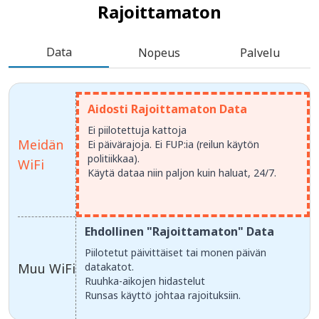
Rajoittamaton
Data
Nopeus
Palvelu
Aidosti Rajoittamaton Data
Ei piilotettuja kattoja
Meidän
Ei päivärajoja. Ei FUP:ia (reilun käytön
politiikkaa).
WiFi
Käytä dataa niin paljon kuin haluat, 24/7.
Ehdollinen "Rajoittamaton" Data
Piilotetut päivittäiset tai monen päivän
Muu WiFi
datakatot.
Ruuhka-aikojen hidastelut
Runsas käyttö johtaa rajoituksiin.