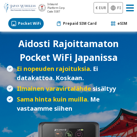
Inbound
€ EUR
FI
Platform Corp.
Code: 5587
Pocket WiFi
Prepaid SIM Card
eSIM
Aidosti Rajoittamaton
Pocket WiFi
Japanissa
Ei nopeuden rajoituksia
. Ei
datakattoa. Koskaan.
Ilmainen varavirtalähde
sisältyy
Sama hinta kuin muilla.
Me
vastaamme siihen