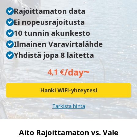
Rajoittamaton data
Ei nopeusrajoitusta
10 tunnin akunkesto
Ilmainen Varavirtalähde
Yhdistä jopa 8 laitetta
~
/day
4,1 €
Hanki WiFi-yhteytesi
Tarkista hinta
Aito Rajoittamaton vs.
Vale