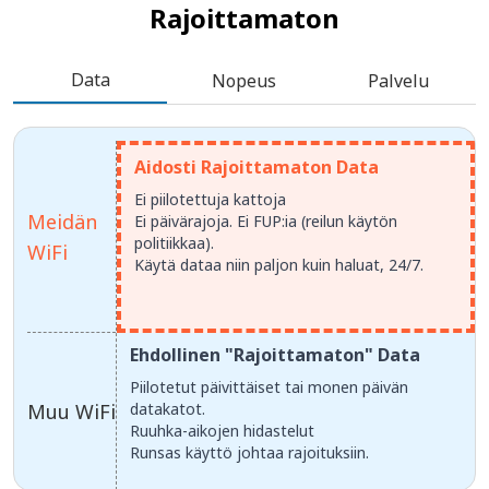
Rajoittamaton
Data
Nopeus
Palvelu
Aidosti Rajoittamaton Data
Ei piilotettuja kattoja
Meidän
Ei päivärajoja. Ei FUP:ia (reilun käytön
politiikkaa).
WiFi
Käytä dataa niin paljon kuin haluat, 24/7.
Ehdollinen "Rajoittamaton" Data
Piilotetut päivittäiset tai monen päivän
Muu WiFi
datakatot.
Ruuhka-aikojen hidastelut
Runsas käyttö johtaa rajoituksiin.