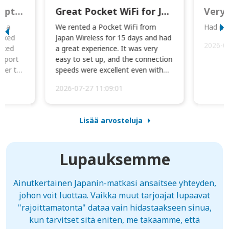
This was wonderful option to a family of four. Everything worked smoothly.
Great Pocket WiFi for Japan Travel
Very 
to a
We rented a Pocket WiFi from
Had no 
orked
Japan Wireless for 15 days and had
2026-0
cked
a great experience. It was very
irport
easy to set up, and the connection
ater to
speeds were excellent even with
four phones conne...
2026-07-27 11:09:01
Lisää arvosteluja
Lupauksemme
Ainutkertainen Japanin-matkasi ansaitsee yhteyden,
johon voit luottaa. Vaikka muut tarjoajat lupaavat
"rajoittamatonta" dataa vain hidastaakseen sinua,
kun tarvitset sitä eniten, me takaamme, että