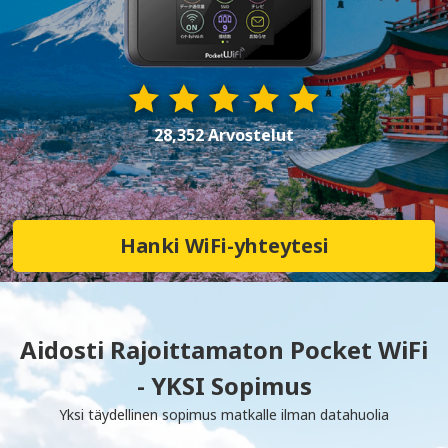
28,352 Arvostelut
Hanki WiFi-yhteytesi
Aidosti Rajoittamaton Pocket WiFi
- YKSI Sopimus
Yksi täydellinen sopimus matkalle ilman datahuolia