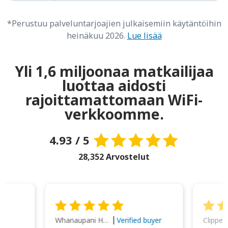
*Perustuu palveluntarjoajien julkaisemiin käytäntöihin
heinäkuu 2026.
Lue lisää
Yli 1,6 miljoonaa matkailijaa
luottaa aidosti
rajoittamattomaan WiFi-
verkkoomme.
4.93 / 5
28,352 Arvostelut
Whanaupani Henry Joseph Macown
r
Verified buyer