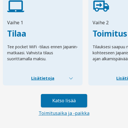
Vaihe 1
Vaihe 2
Tilaa
Toimitus
Tee pocket WiFi -tilaus ennen Japanin-
Tilauksesi saapuu 
matkaasi. Vahvista tilaus
kohteeseen Japani
suorittamalla maksu.
ajan alkamispäivää
Lisätietoja
Lisät
Katso lisää
Toimitusaika ja -paikka