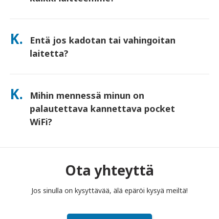
Kyllä—yhdistä jopa 10 laitetta kerralla (puhelimet, tabletit,
kannettavat tietokoneet). Akku kestää jopa 10 tuntia, ja
K.
Entä jos kadotan tai vahingoitan
sisällytämme mukaan ilmaisen varavirtalähteen koko päivän
käyttöä varten.
laitetta?
Voit lisätä Vakuutuksen kassalla kattamaan katoamisen tai
vahingoittumisen. Ilman vakuutusta peritään korvausmaksu.
K.
Mihin mennessä minun on
Jos jotain tapahtuu, ota meihin heti yhteyttä – autamme
sinua pysymään yhteydessä.
palautettava kannettava pocket
WiFi?
Sinun on pudotettava kannettava pocket WiFi -reitittimesi
postilaatikkoon vuokra-ajan päättymistä seuraavan päivän
puoleenpäivään mennessä. Jos palautat myöhässä, sinulta
Ota yhteyttä
veloitetaan maksu.
Jos sinulla on kysyttävää, älä epäröi kysyä meiltä!