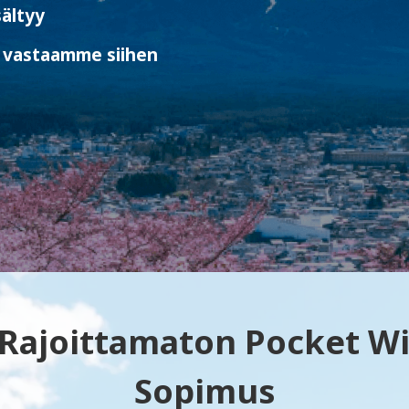
sältyy
vastaamme siihen
 Rajoittamaton Pocket WiF
Sopimus