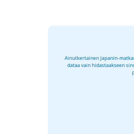
Ainutkertainen Japanin-matkasi
dataa vain hidastaakseen sinu
p