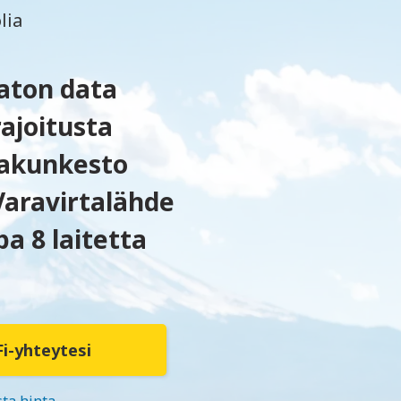
lia
aton data
ajoitusta
 akunkesto
Varavirtalähde
pa 8 laitetta
i-yhteytesi