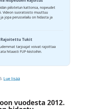
va Nopeuden Rajoitus
idän piilotetun kattonsa, nopeudet
ti. Videon suoratoisto muuttuu
a jopa perusselailu on hidasta ja
Rajoitettu Tukit
demmat tarjoajat voivat rajoittaa
ata hitaasti FUP-kiistoihin.
6.
Lue lisää
kkoon vuodesta 2012.