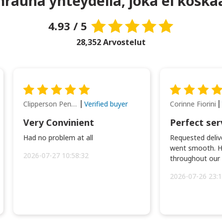
rauha yhteydellä, joka ei koska
4.93 / 5
28,352 Arvostelut
Clipperson Penilla
Corinne Fiorini
Verified buyer
Very Convinient
Perfect ser
Had no problem at all
Requested delive
went smooth. H
2026-07-27 10:58:32
throughout our t
2026-07-26 23:1