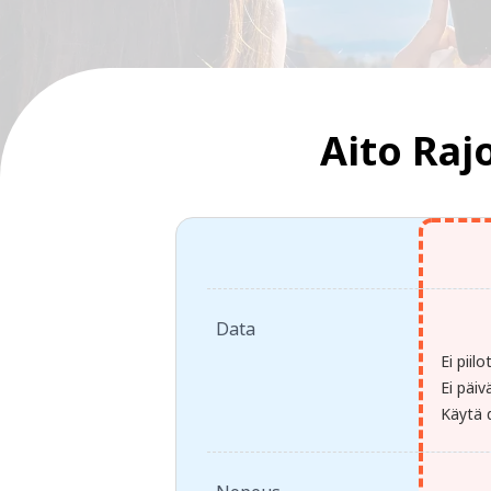
Aito Raj
Data
Ei piil
Ei päiv
Käytä d