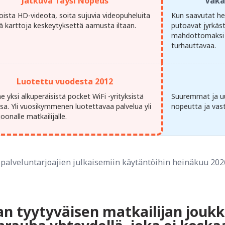
Jatkuva Täysi Nopeus
Vaka
oista HD-videota, soita sujuvia videopuheluita
Kun saavutat he
tä karttoja keskeytyksettä aamusta iltaan.
putoavat jyrkäs
mahdottomaksi j
turhauttavaa.
Luotettu vuodesta 2012
yksi alkuperäisistä pocket WiFi -yrityksistä
Suuremmat ja uu
ssa. Yli vuosikymmenen luotettavaa palvelua yli
nopeutta ja vast
joonalle matkailijalle.
palveluntarjoajien julkaisemiin käytäntöihin heinäkuu 202
onan tyytyväisen matkailijan jou