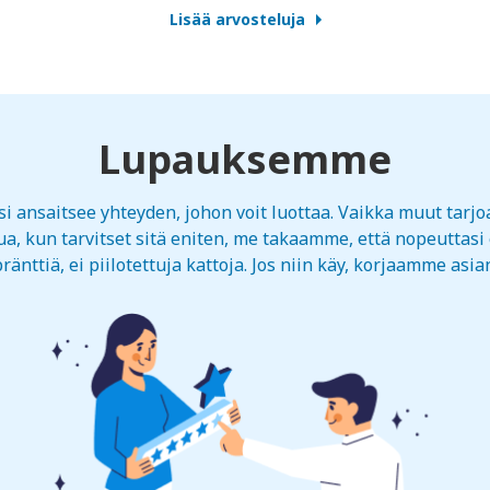
Lisää arvosteluja
Lupauksemme
 ansaitsee yhteyden, johon voit luottaa. Vaikka muut tarjo
a, kun tarvitset sitä eniten, me takaamme, että nopeuttasi e
ränttiä, ei piilotettuja kattoja. Jos niin käy, korjaamme asia