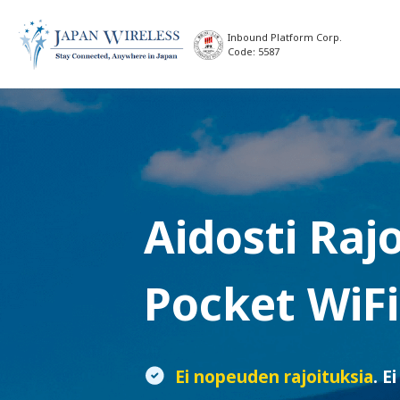
Inbound Platform Corp.
Code: 5587
Aidosti Raj
Pocket WiFi
Ei nopeuden rajoituksia
. E