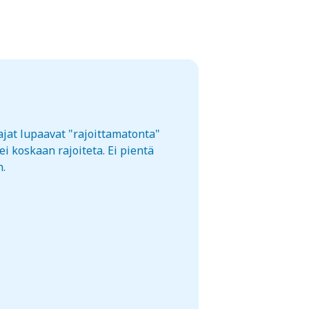
ajat lupaavat "rajoittamatonta"
i koskaan rajoiteta. Ei pientä
n.