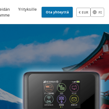
eidän
Yrityksille
Ota yhteyttä
€ EUR
FI
namme