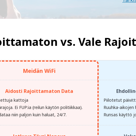
Tarki
oittamaton vs.
Vale Rajo
Meidän WiFi
Aidosti Rajoittamaton Data
Ehdolli
otettuja kattoja
Piilotetut päivi
ärajoja. Ei FUP:ia (reilun käytön politiikkaa).
Ruuhka-aikojen 
ataa niin paljon kuin haluat, 24/7.
Runsas käyttö jo