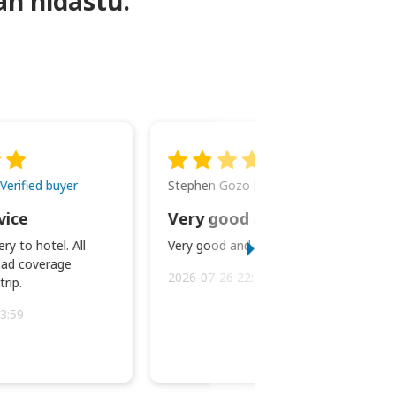
an hidastu.
Stephen Gozo
Verified buyer
Verified buyer
vice
Very good and prompt service.
ry to hotel. All
Very good and prompt service.
ad coverage
2026-07-26 22:43:45
rip.
3:59