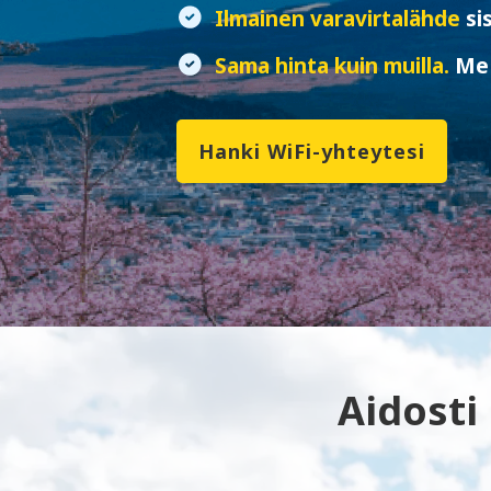
Ilmainen varavirtalähde
si
Sama hinta kuin muilla.
Me 
Hanki WiFi-yhteytesi
Aidosti