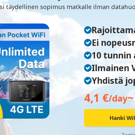
si täydellinen sopimus matkalle ilman datahuo
Rajoittam
Ei nopeusr
10 tunnin
Ilmainen 
Yhdistä jo
4,1 €
~
/day
Hanki WiF