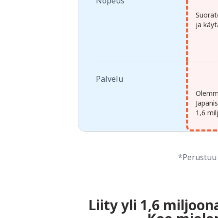
Nopeus
Suorat
ja käy
Palvelu
Olemme 
Japani
1,6 mil
*Perustuu 
Liity yli 1,6 miljo