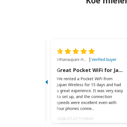
Koe mielen
Whanaupani Henry Joseph Macown
Verified buyer
Verified buyer
This was wonderful option to a family of four. Everything worked smoothly.
Great Pocket WiFi for Japan Travel
rful option to a
We rented a Pocket WiFi from
. Everything worked
Japan Wireless for 15 days and had
picked the pocked
a great experience. It was very easy
okio Haneda airport
to set up, and the connection
t two weeks later to
speeds were excellent even with
m...
four phones conne...
:34:51
2026-07-27 11:09:01