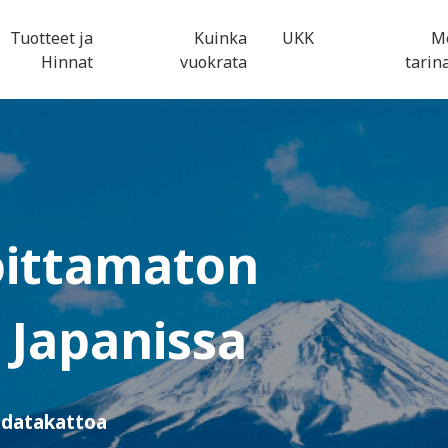
Tuotteet ja
Kuinka
UKK
M
Hinnat
vuokrata
tari
oittamaton
Japanissa
i datakattoa