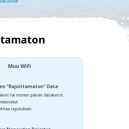
sta hinta
ittamaton
Muu WiFi
nen "Rajoittamaton" Data
ttäiset tai monen päivän datakatot.
hidastelut
htaa rajoituksiin.