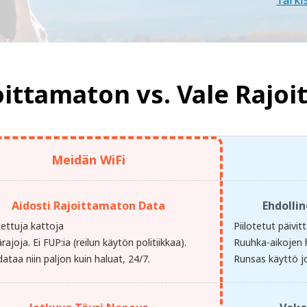
Tarki
oittamaton vs.
Vale Rajo
Meidän WiFi
Aidosti Rajoittamaton Data
Ehdolli
otettuja kattoja
Piilotetut päivi
ärajoja. Ei FUP:ia (reilun käytön politiikkaa).
Ruuhka-aikojen 
ataa niin paljon kuin haluat, 24/7.
Runsas käyttö jo