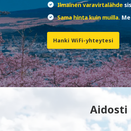
Ilmainen varavirtalähde
si
Sama hinta kuin muilla.
Me 
Hanki WiFi-yhteytesi
Aidosti