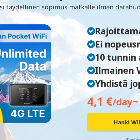
si täydellinen sopimus matkalle ilman datahuo
Rajoittam
Ei nopeusr
10 tunnin
Ilmainen 
Yhdistä jo
4,1 €
~
/day
Hanki WiF