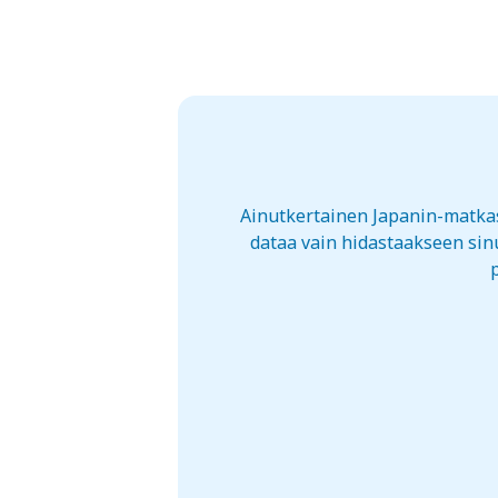
Ainutkertainen Japanin-matkasi
dataa vain hidastaakseen sinu
p