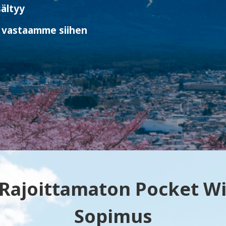
sältyy
vastaamme siihen
 Rajoittamaton Pocket WiF
Sopimus