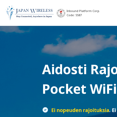
Inbound Platform Corp.
Code: 5587
Aidosti Raj
Pocket WiFi
Ei nopeuden rajoituksia
. E