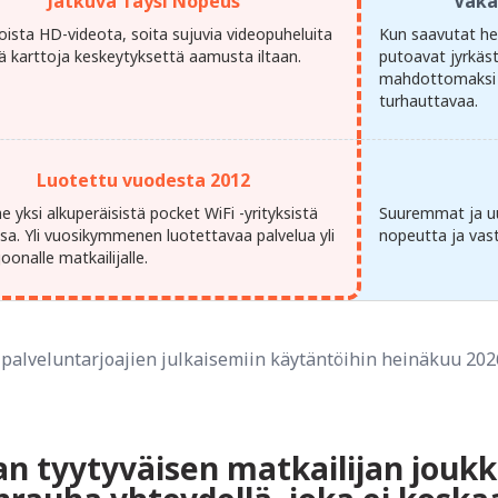
Jatkuva Täysi Nopeus
Vaka
oista HD-videota, soita sujuvia videopuheluita
Kun saavutat he
tä karttoja keskeytyksettä aamusta iltaan.
putoavat jyrkäs
mahdottomaksi j
turhauttavaa.
Luotettu vuodesta 2012
yksi alkuperäisistä pocket WiFi -yrityksistä
Suuremmat ja uu
ssa. Yli vuosikymmenen luotettavaa palvelua yli
nopeutta ja vast
joonalle matkailijalle.
palveluntarjoajien julkaisemiin käytäntöihin heinäkuu 202
onan tyytyväisen matkailijan jou