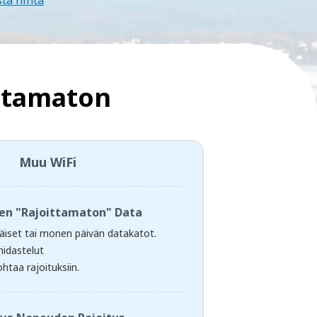
sta hinta
ittamaton
Muu WiFi
nen "Rajoittamaton" Data
ttäiset tai monen päivän datakatot.
hidastelut
htaa rajoituksiin.