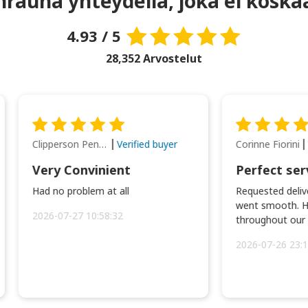
rauha yhteydellä, joka ei koska
4.93 / 5
28,352 Arvostelut
Clipperson Penilla
Corinne Fiorini
Verified buyer
Very Convinient
Perfect ser
Had no problem at all
Requested delive
went smooth. H
2026-07-27 10:58:32
throughout our t
2026-07-26 23:1