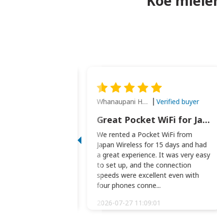
Koe mielen
Whanaupani Henry Joseph Macown
Verified buyer
Verified buyer
This was wonderful option to a family of four. Everything worked smoothly.
Great Pocket WiFi for Japan Travel
rful option to a
We rented a Pocket WiFi from
. Everything worked
Japan Wireless for 15 days and had
picked the pocked
a great experience. It was very easy
okio Haneda airport
to set up, and the connection
t two weeks later to
speeds were excellent even with
m...
four phones conne...
:34:51
2026-07-27 11:09:01