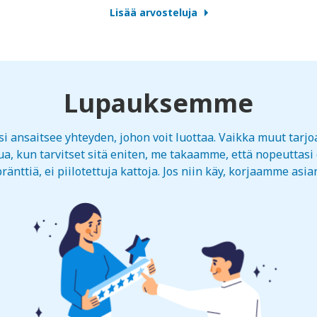
Lisää arvosteluja
Lupauksemme
 ansaitsee yhteyden, johon voit luottaa. Vaikka muut tarjo
a, kun tarvitset sitä eniten, me takaamme, että nopeuttasi e
ränttiä, ei piilotettuja kattoja. Jos niin käy, korjaamme asia