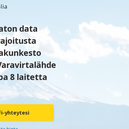
lia
aton data
ajoitusta
 akunkesto
Varavirtalähde
pa 8 laitetta
i-yhteytesi