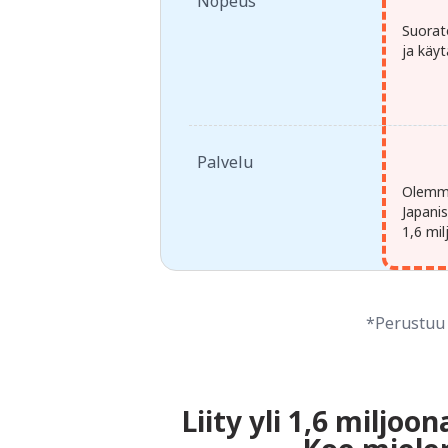
Nopeus
Suorat
ja käy
Palvelu
Olemme 
Japani
1,6 mil
*Perustuu 
Liity yli 1,6 miljo