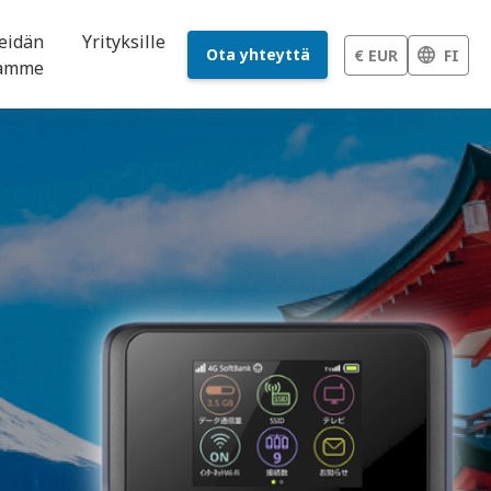
eidän
Yrityksille
Ota yhteyttä
€ EUR
FI
namme