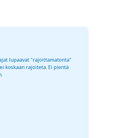
ajat lupaavat "rajoittamatonta"
i koskaan rajoiteta. Ei pientä
n.