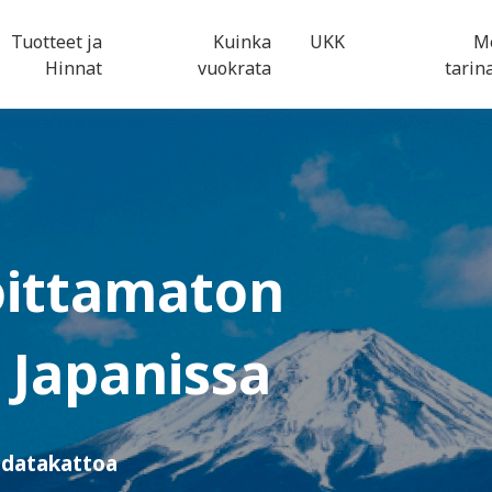
Tuotteet ja
Kuinka
UKK
M
Hinnat
vuokrata
tari
oittamaton
Japanissa
i datakattoa