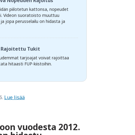
va Nopeuden Rajoitus
idän piilotetun kattonsa, nopeudet
ti. Videon suoratoisto muuttuu
a jopa perusselailu on hidasta ja
Rajoitettu Tukit
demmat tarjoajat voivat rajoittaa
ata hitaasti FUP-kiistoihin.
6.
Lue lisää
kkoon vuodesta 2012.