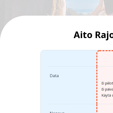
Aito Raj
Data
Ei piil
Ei päiv
Käytä d