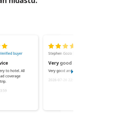
an hidastu.
Stephen Gozo
Verified buyer
Verified buyer
vice
Very good and prompt service.
ry to hotel. All
Very good and prompt service.
ad coverage
2026-07-26 22:43:45
rip.
3:59