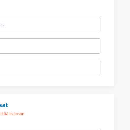
sat
tää lisäosiin