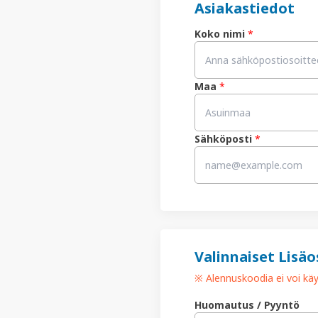
Asiakastiedot
Koko nimi
*
Maa
*
Sähköposti
*
Valinnaiset Lisäo
※ Alennuskoodia ei voi käyt
Huomautus / Pyyntö