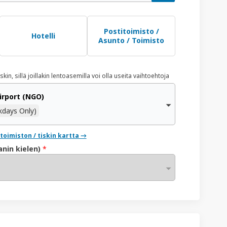
Postitoimisto /
Hotelli
Asunto / Toimisto
skin, sillä joillakin lentoasemilla voi olla useita vaihtoehtoja
Airport (NGO)
kdays Only)
oimiston / tiskin kartta →
anin kielen)
*