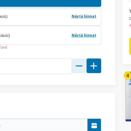
usi)
Näytä hinnat
(
※
ausi)
Näytä hinnat
fund
ä