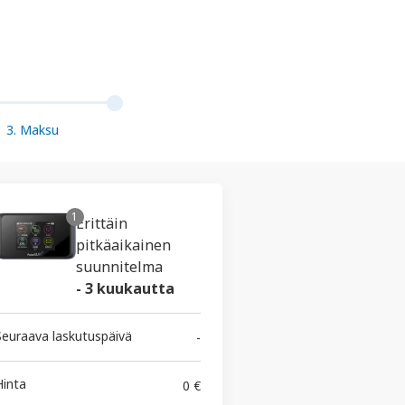
3. Maksu
1
Erittäin
pitkäaikainen
suunnitelma
-
3 kuukautta
Seuraava laskutuspäivä
-
Hinta
0 €