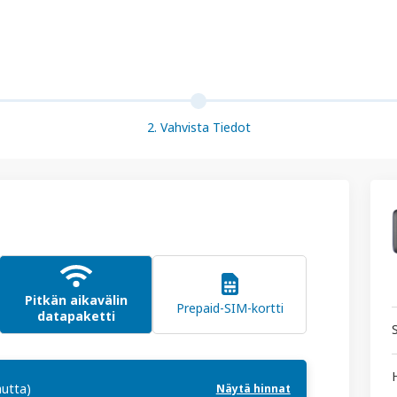
2. Vahvista Tiedot
Pitkän aikavälin
Prepaid-SIM-kortti
datapaketti
autta)
Näytä hinnat