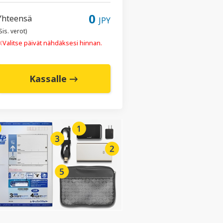
0
Yhteensä
JPY
Sis. verot)
Valitse päivät nähdäksesi hinnan.
Kassalle →