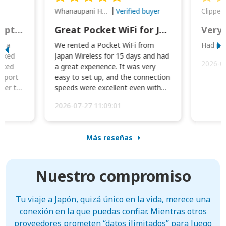
Whanaupani Henry Joseph Macown
r
Verified buyer
This was wonderful option to a family of four. Everything worked smoothly.
Great Pocket WiFi for Japan Travel
Very 
to a
We rented a Pocket WiFi from
Had no 
orked
Japan Wireless for 15 days and had
2026-0
cked
a great experience. It was very
irport
easy to set up, and the connection
ater to
speeds were excellent even with
four phones conne...
2026-07-27 11:09:01
Más reseñas
Nuestro compromiso
Tu viaje a Japón, quizá único en la vida, merece una
conexión en la que puedas confiar. Mientras otros
proveedores prometen “datos ilimitados” para luego