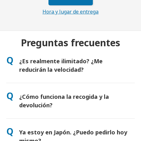
Hora y lugar de entrega
Preguntas frecuentes
Q
¿Es realmente ilimitado? ¿Me
reducirán la velocidad?
Sí. Es realmente ilimitado y no aplicamos límites de uso justo
ni reducciones artificiales de velocidad. Puedes usar todos los
Q
¿Cómo funciona la recogida y la
datos que quieras, todo el día. (Como en cualquier red móvil,
la congestión temporal del operador puede afectar a la
devolución?
velocidad). Si alguna vez se aplicase una limitación, te
compensaremos el alquiler.
Recógelo en los principales aeropuertos o elige entrega en
hotel o domicilio (llega antes del check-in o salida). Incluye un
Q
Ya estoy en Japón. ¿Puedo pedirlo hoy
sobre de devolución prepagado: solo tienes que depositarlo
en cualquier buzón de Japón. Sin papeleo ni colas.
mismo?