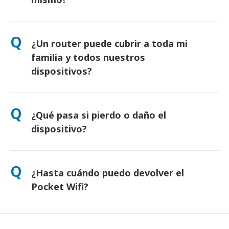
Sí. Hay recogida el mismo día en aeropuertos. Para entregas
en hotel, normalmente llega al día siguiente. Si tienes dudas,
Q
¿Un router puede cubrir a toda mi
contáctanos y te confirmaremos la opción más rápida para tu
zona.
familia y todos nuestros
dispositivos?
Sí, puedes conectar hasta 10 dispositivos a la vez (móviles,
tabletas, portátiles). La batería dura hasta 10 horas, e
Q
¿Qué pasa si pierdo o daño el
incluimos una batería externa gratuita para usarlo todo el día.
dispositivo?
Puede añadir un seguro al finalizar la compra para cubrir
pérdidas o daños. Sin protección, se aplica una tarifa de
Q
¿Hasta cuándo puedo devolver el
reemplazo. Si algo sucede, contáctenos de inmediato; le
ayudaremos a mantenerse conectado.
Pocket Wifi?
Debes depositar el router en el buzón antes del mediodía del
día siguiente a la finalización del alquiler. Si lo devuelves tarde,