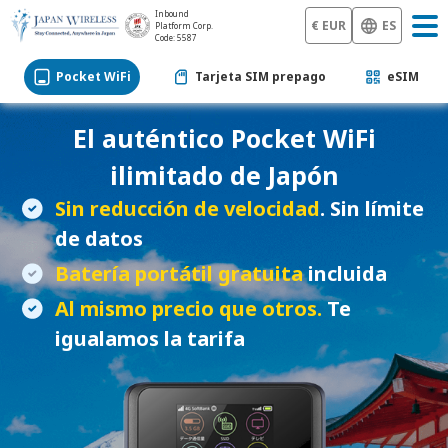
Inbound
€ EUR
ES
Platform Corp.
Code: 5587
Pocket WiFi
Tarjeta SIM prepago
eSIM
El auténtico
Pocket WiFi
ilimitado de Japón
Sin reducción de velocidad
. Sin límite
de datos
Batería portátil gratuita
incluida
Al mismo precio que otros.
Te
igualamos la tarifa