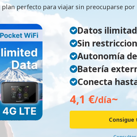
 plan perfecto para viajar sin preocuparse por 
Datos ilimita
Sin restriccio
Autonomía de
Batería exter
Conecta hasta
4,1 €
~
/día
Consigue 