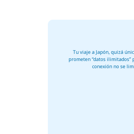
Tu viaje a Japón, quizá úni
prometen “datos ilimitados” 
conexión no se limi