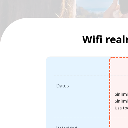
Wifi rea
Datos
Sin lím
Sin lím
Usa tod