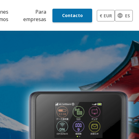
énes
Para
Contacto
€ EUR
ES
mos
empresas