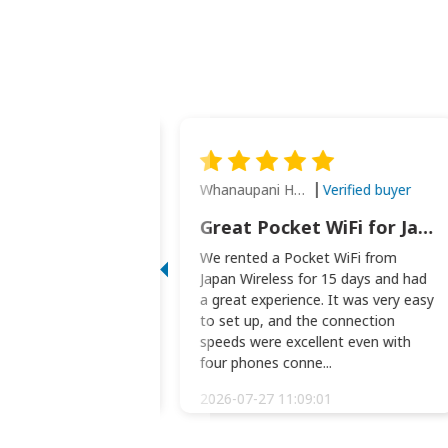
Whanaupani Henry Joseph Macown
Verified buyer
Verified buyer
This was wonderful option to a family of four. Everything worked smoothly.
Great Pocket WiFi for Japan Travel
rful option to a
We rented a Pocket WiFi from
. Everything worked
Japan Wireless for 15 days and had
picked the pocked
a great experience. It was very easy
okio Haneda airport
to set up, and the connection
t two weeks later to
speeds were excellent even with
m...
four phones conne...
:34:51
2026-07-27 11:09:01