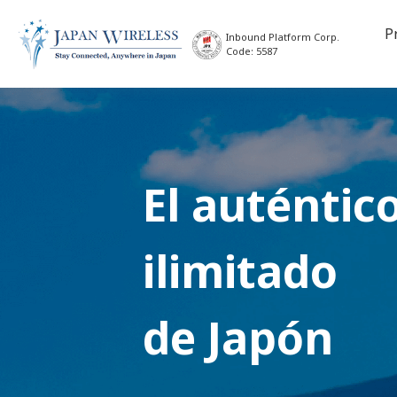
P
Inbound Platform Corp.
Code: 5587
El auténtic
ilimitado
de Japón