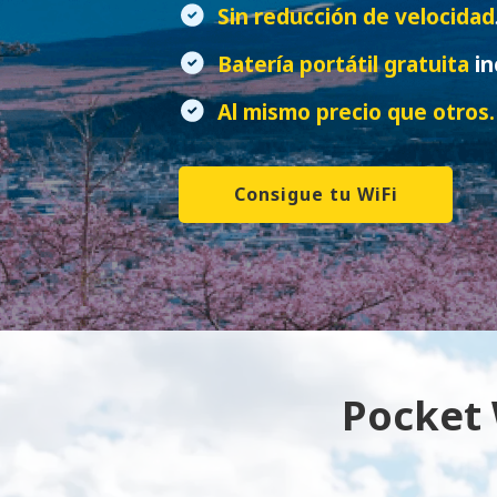
Sin reducción de velocidad
Batería portátil gratuita
in
Al mismo precio que otros.
Consigue tu WiFi
Pocket 