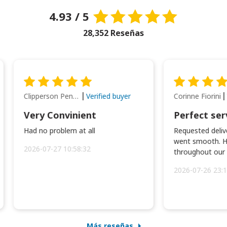
4.93 / 5
28,352 Reseñas
Clipperson Penilla
Corinne Fiorini
Verified buyer
Very Convinient
Perfect ser
Had no problem at all
Requested delive
went smooth. H
2026-07-27 10:58:32
throughout our t
2026-07-26 23:1
Más reseñas