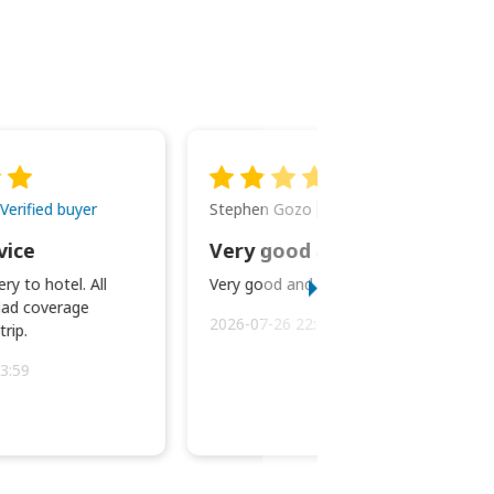
Stephen Gozo
Verified buyer
Verified buyer
vice
Very good and prompt service.
ry to hotel. All
Very good and prompt service.
ad coverage
2026-07-26 22:43:45
rip.
3:59