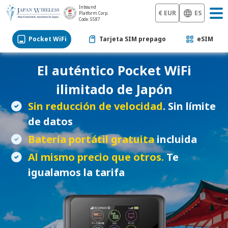
Inbound
€ EUR
ES
Platform Corp.
Code: 5587
Pocket WiFi
Tarjeta SIM prepago
eSIM
El auténtico
Pocket WiFi
ilimitado de Japón
Sin reducción de velocidad
. Sin límite
de datos
Batería portátil gratuita
incluida
Al mismo precio que otros.
Te
igualamos la tarifa