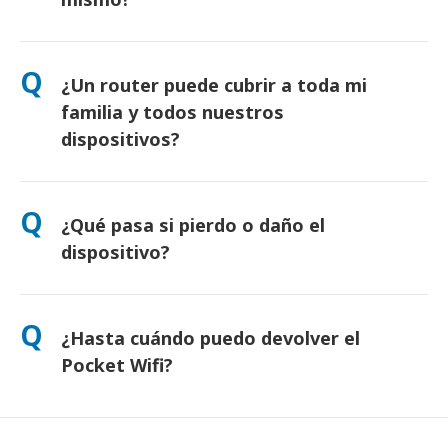
Sí. Hay recogida el mismo día en aeropuertos. Para entregas
en hotel, normalmente llega al día siguiente. Si tienes dudas,
Q
¿Un router puede cubrir a toda mi
contáctanos y te confirmaremos la opción más rápida para tu
zona.
familia y todos nuestros
dispositivos?
Sí, puedes conectar hasta 10 dispositivos a la vez (móviles,
tabletas, portátiles). La batería dura hasta 10 horas, e
Q
¿Qué pasa si pierdo o daño el
incluimos una batería externa gratuita para usarlo todo el día.
dispositivo?
Puede añadir un seguro al finalizar la compra para cubrir
pérdidas o daños. Sin protección, se aplica una tarifa de
Q
¿Hasta cuándo puedo devolver el
reemplazo. Si algo sucede, contáctenos de inmediato; le
ayudaremos a mantenerse conectado.
Pocket Wifi?
Debes depositar el router en el buzón antes del mediodía del
día siguiente a la finalización del alquiler. Si lo devuelves tarde,