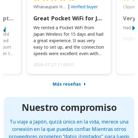
Whanaupani Henry Joseph Macown
r
Verified buyer
This was wonderful option to a family of four. Everything worked smoothly.
Great Pocket WiFi for Japan Travel
Very 
to a
We rented a Pocket WiFi from
Had no 
orked
Japan Wireless for 15 days and had
2026-0
cked
a great experience. It was very
irport
easy to set up, and the connection
ater to
speeds were excellent even with
four phones conne...
2026-07-27 11:09:01
Más reseñas
Nuestro compromiso
Tu viaje a Japón, quizá único en la vida, merece una
conexión en la que puedas confiar. Mientras otros
proveedores prometen “datos ilimitados” para luego