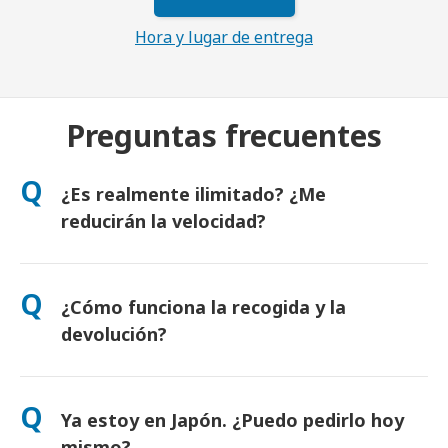
Hora y lugar de entrega
Preguntas frecuentes
Q
¿Es realmente ilimitado? ¿Me
reducirán la velocidad?
Sí. Es realmente ilimitado y no aplicamos límites de uso justo
ni reducciones artificiales de velocidad. Puedes usar todos los
Q
¿Cómo funciona la recogida y la
datos que quieras, todo el día. (Como en cualquier red móvil,
la congestión temporal del operador puede afectar a la
devolución?
velocidad). Si alguna vez se aplicase una limitación, te
compensaremos el alquiler.
Recógelo en los principales aeropuertos o elige entrega en
hotel o domicilio (llega antes del check-in o salida). Incluye un
Q
Ya estoy en Japón. ¿Puedo pedirlo hoy
sobre de devolución prepagado: solo tienes que depositarlo
en cualquier buzón de Japón. Sin papeleo ni colas.
mismo?