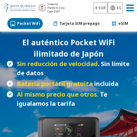
Inbound
€ EUR
ES
Platform Corp.
Code: 5587
Pocket WiFi
Tarjeta SIM prepago
eSIM
El auténtico
Pocket WiFi
ilimitado de Japón
Sin reducción de velocidad
. Sin límite
de datos
Batería portátil gratuita
incluida
Al mismo precio que otros.
Te
igualamos la tarifa