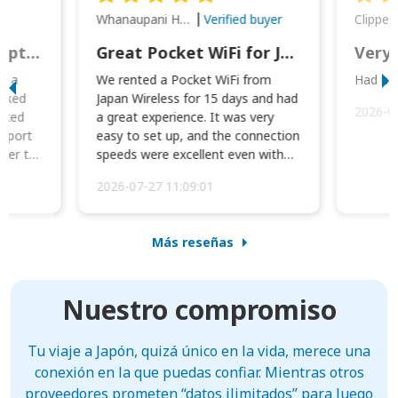
Whanaupani Henry Joseph Macown
r
Verified buyer
This was wonderful option to a family of four. Everything worked smoothly.
Great Pocket WiFi for Japan Travel
Very 
to a
We rented a Pocket WiFi from
Had no 
orked
Japan Wireless for 15 days and had
2026-0
cked
a great experience. It was very
irport
easy to set up, and the connection
ater to
speeds were excellent even with
four phones conne...
2026-07-27 11:09:01
Más reseñas
Nuestro compromiso
Tu viaje a Japón, quizá único en la vida, merece una
conexión en la que puedas confiar. Mientras otros
proveedores prometen “datos ilimitados” para luego