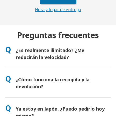
Hora y lugar de entrega
Preguntas frecuentes
Q
¿Es realmente ilimitado? ¿Me
reducirán la velocidad?
Sí. Es realmente ilimitado y no aplicamos límites de uso justo
ni reducciones artificiales de velocidad. Puedes usar todos los
Q
¿Cómo funciona la recogida y la
datos que quieras, todo el día. (Como en cualquier red móvil,
la congestión temporal del operador puede afectar a la
devolución?
velocidad). Si alguna vez se aplicase una limitación, te
compensaremos el alquiler.
Recógelo en los principales aeropuertos o elige entrega en
hotel o domicilio (llega antes del check-in o salida). Incluye un
Q
Ya estoy en Japón. ¿Puedo pedirlo hoy
sobre de devolución prepagado: solo tienes que depositarlo
en cualquier buzón de Japón. Sin papeleo ni colas.
mismo?