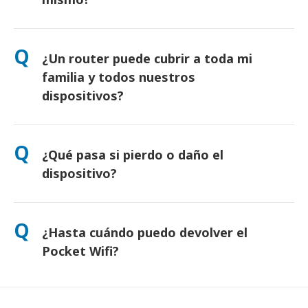
Sí. Hay recogida el mismo día en aeropuertos. Para entregas
en hotel, normalmente llega al día siguiente. Si tienes dudas,
Q
¿Un router puede cubrir a toda mi
contáctanos y te confirmaremos la opción más rápida para tu
zona.
familia y todos nuestros
dispositivos?
Sí, puedes conectar hasta 10 dispositivos a la vez (móviles,
tabletas, portátiles). La batería dura hasta 10 horas, e
Q
¿Qué pasa si pierdo o daño el
incluimos una batería externa gratuita para usarlo todo el día.
dispositivo?
Puede añadir un seguro al finalizar la compra para cubrir
pérdidas o daños. Sin protección, se aplica una tarifa de
Q
¿Hasta cuándo puedo devolver el
reemplazo. Si algo sucede, contáctenos de inmediato; le
ayudaremos a mantenerse conectado.
Pocket Wifi?
Debes depositar el router en el buzón antes del mediodía del
día siguiente a la finalización del alquiler. Si lo devuelves tarde,