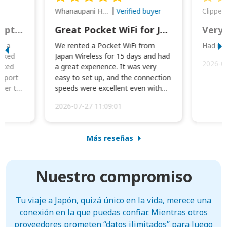
Whanaupani Henry Joseph Macown
r
Verified buyer
This was wonderful option to a family of four. Everything worked smoothly.
Great Pocket WiFi for Japan Travel
Very 
to a
We rented a Pocket WiFi from
Had no 
orked
Japan Wireless for 15 days and had
2026-0
cked
a great experience. It was very
irport
easy to set up, and the connection
ater to
speeds were excellent even with
four phones conne...
2026-07-27 11:09:01
Más reseñas
Nuestro compromiso
Tu viaje a Japón, quizá único en la vida, merece una
conexión en la que puedas confiar. Mientras otros
proveedores prometen “datos ilimitados” para luego