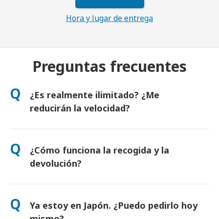
Hora y lugar de entrega
Preguntas frecuentes
Q
¿Es realmente ilimitado? ¿Me
reducirán la velocidad?
Sí. Es realmente ilimitado y no aplicamos límites de uso justo
ni reducciones artificiales de velocidad. Puedes usar todos los
Q
¿Cómo funciona la recogida y la
datos que quieras, todo el día. (Como en cualquier red móvil,
la congestión temporal del operador puede afectar a la
devolución?
velocidad). Si alguna vez se aplicase una limitación, te
compensaremos el alquiler.
Recógelo en los principales aeropuertos o elige entrega en
hotel o domicilio (llega antes del check-in o salida). Incluye un
Q
Ya estoy en Japón. ¿Puedo pedirlo hoy
sobre de devolución prepagado: solo tienes que depositarlo
en cualquier buzón de Japón. Sin papeleo ni colas.
mismo?