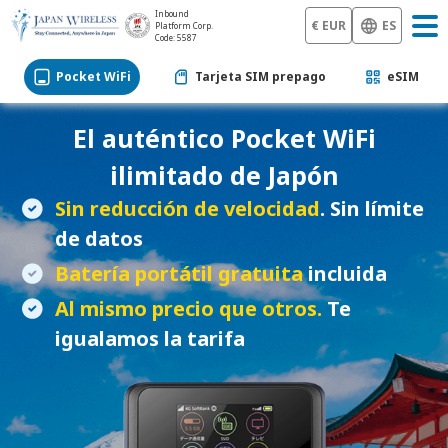
Inbound
€ EUR
ES
Platform Corp.
Code: 5587
Pocket WiFi
Tarjeta SIM prepago
eSIM
El auténtico
Pocket WiFi
ilimitado de Japón
Sin reducción de velocidad
. Sin límite
de datos
Batería portátil gratuita
incluida
Al mismo precio que otros.
Te
igualamos la tarifa