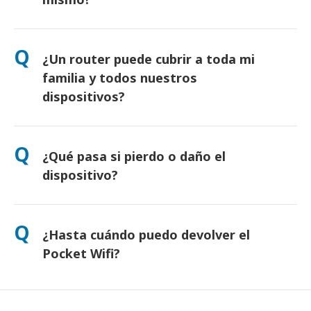
Sí. Hay recogida el mismo día en aeropuertos. Para entregas
en hotel, normalmente llega al día siguiente. Si tienes dudas,
Q
¿Un router puede cubrir a toda mi
contáctanos y te confirmaremos la opción más rápida para tu
zona.
familia y todos nuestros
dispositivos?
Sí, puedes conectar hasta 10 dispositivos a la vez (móviles,
tabletas, portátiles). La batería dura hasta 10 horas, e
Q
¿Qué pasa si pierdo o daño el
incluimos una batería externa gratuita para usarlo todo el día.
dispositivo?
Puede añadir un seguro al finalizar la compra para cubrir
pérdidas o daños. Sin protección, se aplica una tarifa de
Q
¿Hasta cuándo puedo devolver el
reemplazo. Si algo sucede, contáctenos de inmediato; le
ayudaremos a mantenerse conectado.
Pocket Wifi?
Debes depositar el router en el buzón antes del mediodía del
día siguiente a la finalización del alquiler. Si lo devuelves tarde,