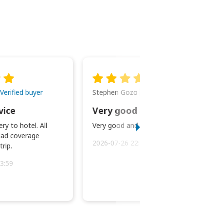
Stephen Gozo
Verified buyer
Verified buyer
vice
Very good and prompt service.
ry to hotel. All
Very good and prompt service.
ad coverage
2026-07-26 22:43:45
rip.
3:59