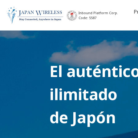
P
Inbound Platform Corp.
Code: 5587
El auténtic
ilimitado
de Japón