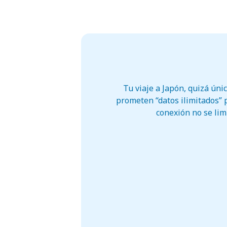
Tu viaje a Japón, quizá úni
prometen “datos ilimitados” 
conexión no se limi