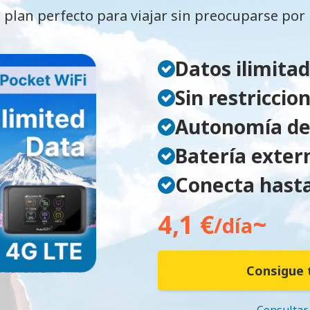
 plan perfecto para viajar sin preocuparse por 
Datos ilimita
Sin restriccio
Autonomía de
Batería exter
Conecta hasta
4,1 €
~
/día
Consigue 