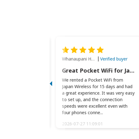
Whanaupani Henry Joseph Macown
Verified buyer
Verified buyer
This was wonderful option to a family of four. Everything worked smoothly.
Great Pocket WiFi for Japan Travel
rful option to a
We rented a Pocket WiFi from
. Everything worked
Japan Wireless for 15 days and had
picked the pocked
a great experience. It was very easy
okio Haneda airport
to set up, and the connection
t two weeks later to
speeds were excellent even with
m...
four phones conne...
:34:51
2026-07-27 11:09:01