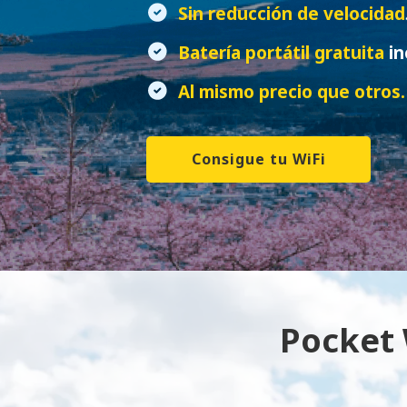
Sin reducción de velocidad
Batería portátil gratuita
in
Al mismo precio que otros.
Consigue tu WiFi
Pocket 