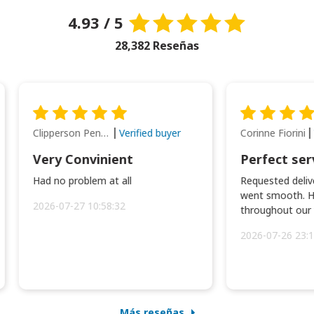
4.93 / 5
28,382 Reseñas
Clipperson Penilla
Corinne Fiorini
Verified buyer
Very Convinient
Perfect ser
Had no problem at all
Requested delive
went smooth. H
2026-07-27 10:58:32
throughout our t
2026-07-26 23:1
Más reseñas