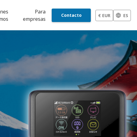
énes
Para
Contacto
€ EUR
ES
mos
empresas