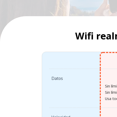
Wifi rea
Datos
Sin lím
Sin lím
Usa tod