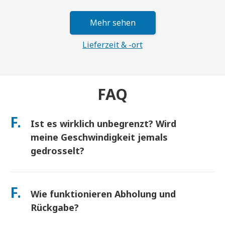
Mehr sehen
Lieferzeit & -ort
FAQ
F.
Ist es wirklich unbegrenzt? Wird
meine Geschwindigkeit jemals
gedrosselt?
Ja. Es ist wirklich unbegrenzt und wir wenden keine Fair Usage
Policy (FUP) Obergrenzen oder künstliche
F.
Wie funktionieren Abholung und
Geschwindigkeitsdrosselungen an. Sie können den ganzen Tag
so viele Daten nutzen, wie Sie möchten. (Wie bei jedem
Rückgabe?
Mobilfunknetz kann es zu vorübergehenden Überlastungen
des Netzbetreibers kommen, die die Geschwindigkeit