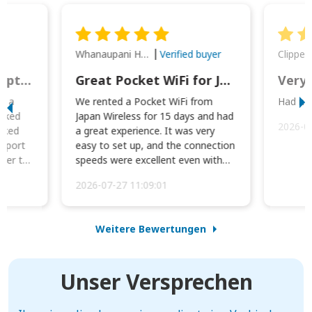
Whanaupani Henry Joseph Macown
r
Verified buyer
This was wonderful option to a family of four. Everything worked smoothly.
Great Pocket WiFi for Japan Travel
Very 
to a
We rented a Pocket WiFi from
Had no 
orked
Japan Wireless for 15 days and had
2026-0
cked
a great experience. It was very
irport
easy to set up, and the connection
ater to
speeds were excellent even with
four phones conne...
2026-07-27 11:09:01
Weitere Bewertungen
Unser Versprechen