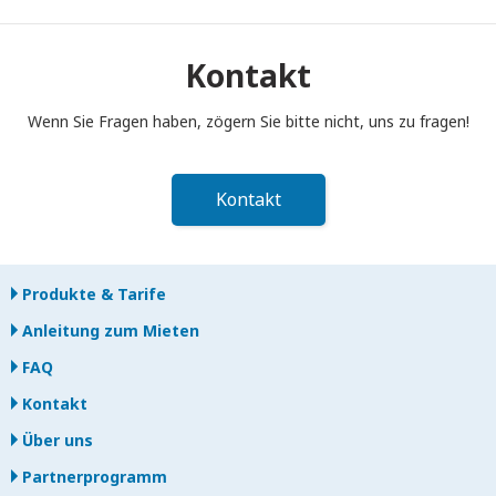
Sie müssen Ihren tragbaren Pocket WiFi-Router bis 12:00 Uhr
mittags des Folgetages nach Ende der Mietzeit in den
Postkasten einwerfen. Bei verspäteter Rückgabe werden
Kontakt
Ihnen Gebühren berechnet.
Wenn Sie Fragen haben, zögern Sie bitte nicht, uns zu fragen!
Kontakt
Produkte & Tarife
Anleitung zum Mieten
FAQ
Kontakt
Über uns
Partnerprogramm