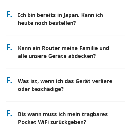
Abholung an Hauptflughäfen oder wählen Sie
beeinträchtigen). Sollte es dennoch zu einer
Hotel-/Hauszustellung (kommt vor dem Check-in/Abreise an).
F.
richtlinienbasierten Drosselung kommen, schreiben wir Ihnen
Ich bin bereits in Japan. Kann ich
Ein vorfrankierter Rücksendeumschlag ist inbegriffen – werfen
die Miete gut.
Sie ihn einfach in einen beliebigen Postkasten in Japan. Kein
heute noch bestellen?
Papierkram, keine Warteschlangen am Schalter.
Ja. Eine Abholung am selben Tag am Flughafen ist verfügbar.
Bei Hotelzustellung kommen Bestellungen in der Regel am
F.
Kann ein Router meine Familie und
nächsten Tag an. Wenn Sie sich nicht sicher sind, kontaktieren
Sie uns, und wir bestätigen die schnellste Option für Ihre
alle unsere Geräte abdecken?
Region.
verbinden Sie bis zu 10 Geräte gleichzeitig (Telefone, Tablets,
Laptops). Der Akku hält bis zu 10 Stunden, und wir legen eine
F.
Was ist, wenn ich das Gerät verliere
kostenlose Powerbank für den ganztägigen Gebrauch bei.
oder beschädige?
Sie können beim Checkout eine Versicherung hinzufügen, um
Verlust oder Beschädigung abzudecken. Ohne Schutz fällt eine
F.
Bis wann muss ich mein tragbares
Ersatzgebühr an. Wenn etwas passiert, kontaktieren Sie uns
sofort – wir helfen Ihnen, verbunden zu bleiben.
Pocket WiFi zurückgeben?