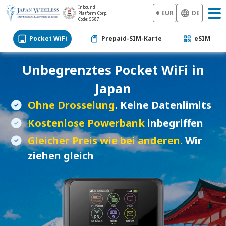
Inbound
€ EUR
DE
Platform Corp.
Code: 5587
Pocket WiFi
Prepaid-SIM-Karte
eSIM
Unbegrenztes
Pocket WiFi
in
Japan
Ohne Drosselung
. Keine Datenlimits
Kostenlose Powerbank
inbegriffen
Gleicher Preis wie bei anderen.
Wir
ziehen gleich