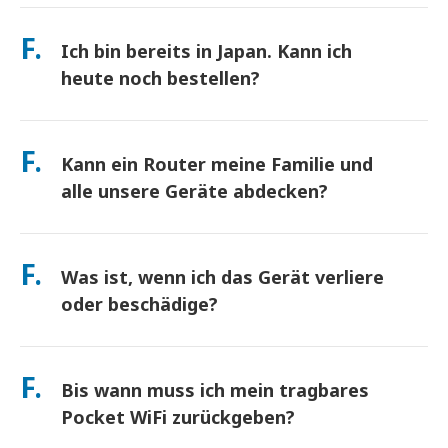
Abholung an Hauptflughäfen oder wählen Sie
beeinträchtigen). Sollte es dennoch zu einer
Hotel-/Hauszustellung (kommt vor dem Check-in/Abreise an).
F.
richtlinienbasierten Drosselung kommen, schreiben wir Ihnen
Ich bin bereits in Japan. Kann ich
Ein vorfrankierter Rücksendeumschlag ist inbegriffen – werfen
die Miete gut.
Sie ihn einfach in einen beliebigen Postkasten in Japan. Kein
heute noch bestellen?
Papierkram, keine Warteschlangen am Schalter.
Ja. Eine Abholung am selben Tag am Flughafen ist verfügbar.
Bei Hotelzustellung kommen Bestellungen in der Regel am
F.
Kann ein Router meine Familie und
nächsten Tag an. Wenn Sie sich nicht sicher sind, kontaktieren
Sie uns, und wir bestätigen die schnellste Option für Ihre
alle unsere Geräte abdecken?
Region.
verbinden Sie bis zu 10 Geräte gleichzeitig (Telefone, Tablets,
Laptops). Der Akku hält bis zu 10 Stunden, und wir legen eine
F.
Was ist, wenn ich das Gerät verliere
kostenlose Powerbank für den ganztägigen Gebrauch bei.
oder beschädige?
Sie können beim Checkout eine Versicherung hinzufügen, um
Verlust oder Beschädigung abzudecken. Ohne Schutz fällt eine
F.
Bis wann muss ich mein tragbares
Ersatzgebühr an. Wenn etwas passiert, kontaktieren Sie uns
sofort – wir helfen Ihnen, verbunden zu bleiben.
Pocket WiFi zurückgeben?