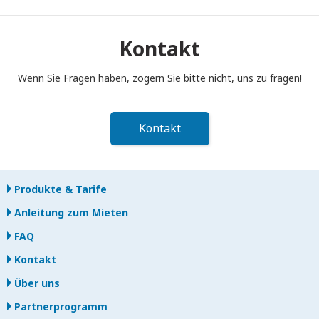
Sie müssen Ihren tragbaren Pocket WiFi-Router bis 12:00 Uhr
mittags des Folgetages nach Ende der Mietzeit in den
Postkasten einwerfen. Bei verspäteter Rückgabe werden
Kontakt
Ihnen Gebühren berechnet.
Wenn Sie Fragen haben, zögern Sie bitte nicht, uns zu fragen!
Kontakt
Produkte & Tarife
Anleitung zum Mieten
FAQ
Kontakt
Über uns
Partnerprogramm