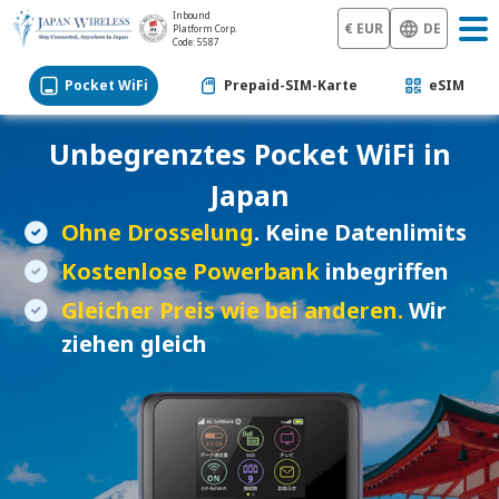
Inbound
€ EUR
DE
Platform Corp.
Code: 5587
Pocket WiFi
Prepaid-SIM-Karte
eSIM
Unbegrenztes
Pocket WiFi
in
Japan
Ohne Drosselung
. Keine Datenlimits
Kostenlose Powerbank
inbegriffen
Gleicher Preis wie bei anderen.
Wir
ziehen gleich