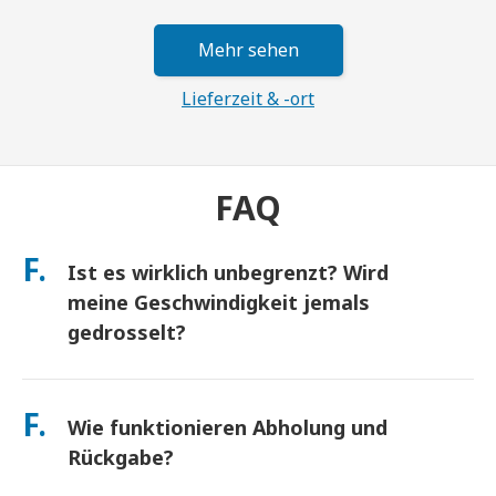
Mehr sehen
Lieferzeit & -ort
FAQ
F.
Ist es wirklich unbegrenzt? Wird
meine Geschwindigkeit jemals
gedrosselt?
Ja. Es ist wirklich unbegrenzt und wir wenden keine Fair Usage
Policy (FUP) Obergrenzen oder künstliche
F.
Wie funktionieren Abholung und
Geschwindigkeitsdrosselungen an. Sie können den ganzen Tag
so viele Daten nutzen, wie Sie möchten. (Wie bei jedem
Rückgabe?
Mobilfunknetz kann es zu vorübergehenden Überlastungen
des Netzbetreibers kommen, die die Geschwindigkeit