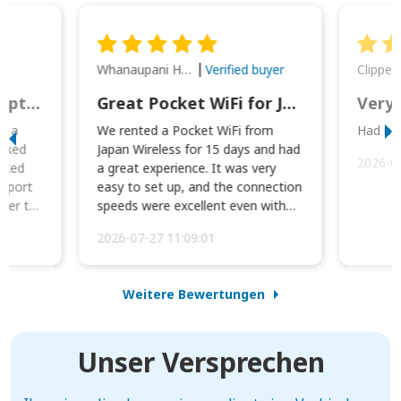
Whanaupani Henry Joseph Macown
r
Verified buyer
This was wonderful option to a family of four. Everything worked smoothly.
Great Pocket WiFi for Japan Travel
Very 
to a
We rented a Pocket WiFi from
Had no 
orked
Japan Wireless for 15 days and had
2026-0
cked
a great experience. It was very
irport
easy to set up, and the connection
ater to
speeds were excellent even with
four phones conne...
2026-07-27 11:09:01
Weitere Bewertungen
Unser Versprechen